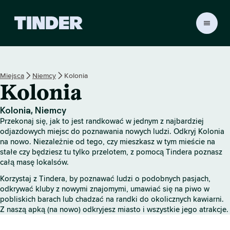
T
i
n
d
e
Miejsca
Niemcy
Kolonia
r
Kolonia
S
t
r
Kolonia, Niemcy
o
Przekonaj się, jak to jest randkować w jednym z najbardziej
n
odjazdowych miejsc do poznawania nowych ludzi. Odkryj Kolonia
a
na nowo. Niezależnie od tego, czy mieszkasz w tym mieście na
stałe czy będziesz tu tylko przelotem, z pomocą Tindera poznasz
g
całą masę lokalsów.
ł
ó
Korzystaj z Tindera, by poznawać ludzi o podobnych pasjach,
w
odkrywać kluby z nowymi znajomymi, umawiać się na piwo w
n
pobliskich barach lub chadzać na randki do okolicznych kawiarni.
a
Z naszą apką (na nowo) odkryjesz miasto i wszystkie jego atrakcje.