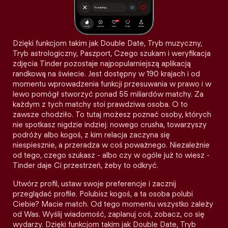
Dzięki funkcjom takim jak Double Date, Tryb muzyczny,
Tryb astrologiczny, Paszport, Czego szukam i weryfikacja
zdjęcia Tinder pozostaje najpopularniejszą aplikacją
randkową na świecie. Jest dostępny w 190 krajach i od
momentu wprowadzenia funkcji przesuwania w prawo i w
lewo pomógł stworzyć ponad 55 miliardów matchy. Za
każdym z tych matchy stoi prawdziwa osoba. O to
zawsze chodziło. To tutaj możesz poznać osoby, których
nie spotkasz nigdzie indziej: nowego crusha, towarzyszy
podróży albo kogoś, z kim relacja zaczyna się
niespiesznie, a przeradza w coś poważnego. Niezależnie
od tego, czego szukasz - albo czy w ogóle już to wiesz -
Tinder daje Ci przestrzeń, żeby to odkryć.
Utwórz profil, ustaw swoje preferencje i zacznij
przeglądać profile. Polubisz kogoś, a ta osoba polubi
Ciebie? Macie match. Od tego momentu wszystko zależy
od Was. Wyślij wiadomość, zaplanuj coś, zobacz, co się
wydarzy. Dzięki funkcjom takim jak Double Date, Tryb