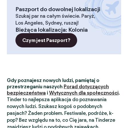
Paszport do dowolnej lokalizacji
Szukaj par na całym świecie. Paryż,
Los Angeles, Sydney, ruszaj!
Bieżąca lokalizacja
:
Kolonia
Czym jest Paszport?
Gdy poznajesz nowych ludzi, pamiętaj o
przestrzeganiu naszych
Porad dotyczących
bezpieczeństwa
i
Wytycznych dla społeczności
.
Tinder to najlepsza aplikacja do poznawania
nowych ludzi. Szukasz kogoś o podobnych
pasjach? Żaden problem. Festiwale, podróże, k-
pop? Bez względu na to, co Cię jara, na Tinderze
znajdziesz ludzi o podobnych zajawkach.