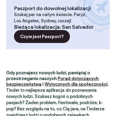
Paszport do dowolnej lokalizacji
Szukaj par na całym świecie. Paryż,
Los Angeles, Sydney, ruszaj!
Bieżąca lokalizacja
:
San Salvador
Czym jest Paszport?
Gdy poznajesz nowych ludzi, pamiętaj o
przestrzeganiu naszych
Porad dotyczących
bezpieczeństwa
i
Wytycznych dla społeczności
.
Tinder to najlepsza aplikacja do poznawania
nowych ludzi. Szukasz kogoś o podobnych
pasjach? Żaden problem. Festiwale, podróże, k-
pop? Bez względu na to, co Cię jara, na Tinderze
znajdziesz ludzi o podobnych zajawkach.