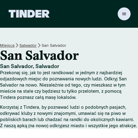
T
i
n
d
e
Miejsca
Salwador
San Salvador
r
San Salvador
S
t
r
San Salvador, Salwador
o
Przekonaj się, jak to jest randkować w jednym z najbardziej
n
odjazdowych miejsc do poznawania nowych ludzi. Odkryj San
a
Salvador na nowo. Niezależnie od tego, czy mieszkasz w tym
mieście na stałe czy będziesz tu tylko przelotem, z pomocą
g
Tindera poznasz całą masę lokalsów.
ł
ó
Korzystaj z Tindera, by poznawać ludzi o podobnych pasjach,
w
odkrywać kluby z nowymi znajomymi, umawiać się na piwo w
n
pobliskich barach lub chadzać na randki do okolicznych kawiarni.
a
Z naszą apką (na nowo) odkryjesz miasto i wszystkie jego atrakcje.