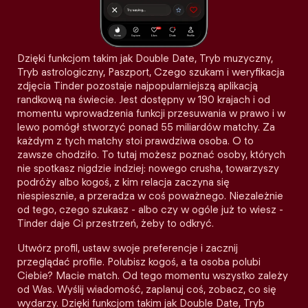
Dzięki funkcjom takim jak Double Date, Tryb muzyczny,
Tryb astrologiczny, Paszport, Czego szukam i weryfikacja
zdjęcia Tinder pozostaje najpopularniejszą aplikacją
randkową na świecie. Jest dostępny w 190 krajach i od
momentu wprowadzenia funkcji przesuwania w prawo i w
lewo pomógł stworzyć ponad 55 miliardów matchy. Za
każdym z tych matchy stoi prawdziwa osoba. O to
zawsze chodziło. To tutaj możesz poznać osoby, których
nie spotkasz nigdzie indziej: nowego crusha, towarzyszy
podróży albo kogoś, z kim relacja zaczyna się
niespiesznie, a przeradza w coś poważnego. Niezależnie
od tego, czego szukasz - albo czy w ogóle już to wiesz -
Tinder daje Ci przestrzeń, żeby to odkryć.
Utwórz profil, ustaw swoje preferencje i zacznij
przeglądać profile. Polubisz kogoś, a ta osoba polubi
Ciebie? Macie match. Od tego momentu wszystko zależy
od Was. Wyślij wiadomość, zaplanuj coś, zobacz, co się
wydarzy. Dzięki funkcjom takim jak Double Date, Tryb