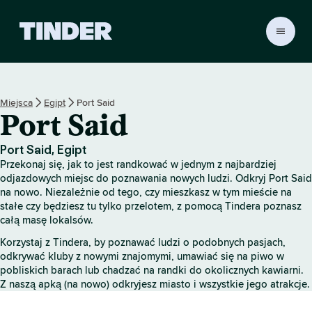
T
i
n
d
e
Miejsca
Egipt
Port Said
r
Port Said
S
t
r
Port Said, Egipt
o
Przekonaj się, jak to jest randkować w jednym z najbardziej
n
odjazdowych miejsc do poznawania nowych ludzi. Odkryj Port Said
a
na nowo. Niezależnie od tego, czy mieszkasz w tym mieście na
stałe czy będziesz tu tylko przelotem, z pomocą Tindera poznasz
g
całą masę lokalsów.
ł
ó
Korzystaj z Tindera, by poznawać ludzi o podobnych pasjach,
w
odkrywać kluby z nowymi znajomymi, umawiać się na piwo w
n
pobliskich barach lub chadzać na randki do okolicznych kawiarni.
a
Z naszą apką (na nowo) odkryjesz miasto i wszystkie jego atrakcje.