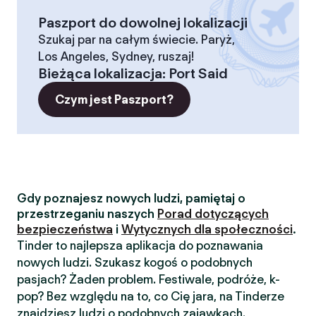
Paszport do dowolnej lokalizacji
Szukaj par na całym świecie. Paryż,
Los Angeles, Sydney, ruszaj!
Bieżąca lokalizacja
:
Port Said
Czym jest Paszport?
Gdy poznajesz nowych ludzi, pamiętaj o
przestrzeganiu naszych
Porad dotyczących
bezpieczeństwa
i
Wytycznych dla społeczności
.
Tinder to najlepsza aplikacja do poznawania
nowych ludzi. Szukasz kogoś o podobnych
pasjach? Żaden problem. Festiwale, podróże, k-
pop? Bez względu na to, co Cię jara, na Tinderze
znajdziesz ludzi o podobnych zajawkach.