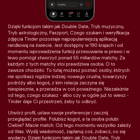
Dzięki funkcjom takim jak Double Date, Tryb muzyczny,
Tryb astrologiczny, Paszport, Czego szukam i weryfikacja
zdjęcia Tinder pozostaje najpopularniejszą aplikacją
randkową na świecie. Jest dostępny w 190 krajach i od
momentu wprowadzenia funkcji przesuwania w prawo i w
lewo pomógł stworzyć ponad 55 miliardów matchy. Za
każdym z tych matchy stoi prawdziwa osoba. O to
zawsze chodziło. To tutaj możesz poznać osoby, których
nie spotkasz nigdzie indziej: nowego crusha, towarzyszy
podróży albo kogoś, z kim relacja zaczyna się
niespiesznie, a przeradza w coś poważnego. Niezależnie
od tego, czego szukasz - albo czy w ogóle już to wiesz -
Tinder daje Ci przestrzeń, żeby to odkryć.
Utwórz profil, ustaw swoje preferencje i zacznij
przeglądać profile. Polubisz kogoś, a ta osoba polubi
Ciebie? Macie match. Od tego momentu wszystko zależy
od Was. Wyślij wiadomość, zaplanuj coś, zobacz, co się
wydarzy. Dzięki funkcjom takim jak Double Date, Tryb