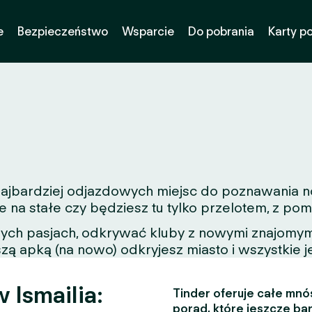
e
Bezpieczeństwo
Wsparcie
Do pobrania
Karty p
 najbardziej odjazdowych miejsc do poznawania no
e na stałe czy będziesz tu tylko przelotem, z p
nych pasjach, odkrywać kluby z nowymi znajomymi
zą apką (na nowo) odkryjesz miasto i wszystkie j
 Ismailia:
Tinder oferuje całe mnós
porad, które jeszcze bar