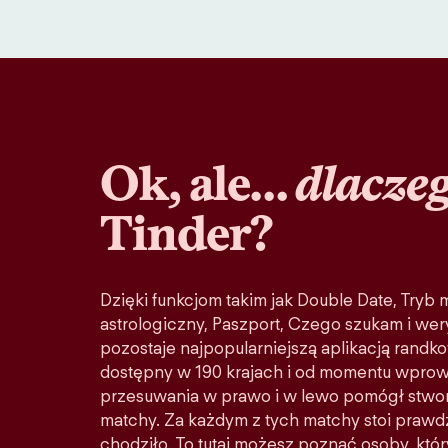
Ok, ale…
dlacze
Tinder?
Dzięki funkcjom takim jak Double Date, Tryb
astrologiczny, Paszport, Czego szukam i wery
pozostaje najpopularniejszą aplikacją randko
dostępny w 190 krajach i od momentu wprow
przesuwania w prawo i w lewo pomógł stwo
matchy. Za każdym z tych matchy stoi prawd
chodziło. To tutaj możesz poznać osoby, któ