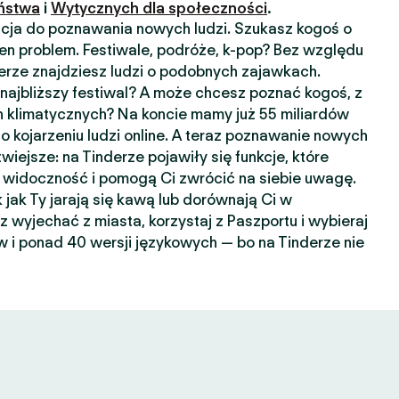
ństwa
i
Wytycznych dla społeczności
.
kacja do poznawania nowych ludzi. Szukasz kogoś o
n problem. Festiwale, podróże, k-pop? Bez względu
nderze znajdziesz ludzi o podobnych zajawkach.
ajbliższy festiwal? A może chcesz poznać kogoś, z
 klimatycznych? Na koncie mamy już 55 miliardów
o kojarzeniu ludzi online. A teraz poznawanie nowych
wiejsze: na Tinderze pojawiły się funkcje, które
widoczność i pomogą Ci zwrócić na siebie uwagę.
k jak Ty jarają się kawą lub dorównają Ci w
sz wyjechać z miasta, korzystaj z Paszportu i wybieraj
 i ponad 40 wersji językowych — bo na Tinderze nie