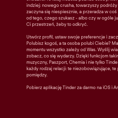
indziej: nowego crusha, towarzyszy podróży 
zaczyna się niespiesznie, a przeradza w co
od tego, czego szukasz - albo czy w ogóle ju
Ci przestrzeń, żeby to odkryć.
Utwórz profil, ustaw swoje preferencje i zacz
Polubisz kogoś, a ta osoba polubi Ciebie? M
momentu wszystko zależy od Was. Wyślij wia
zobacz, co się wydarzy. Dzięki funkcjom taki
muzyczny, Paszport, Chemia i nie tylko Tinder
każdy rodzaj relacji: te niezobowiązujące, t
pomiędzy.
Pobierz aplikację Tinder za darmo na iOS i A