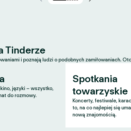
a Tinderze
waniami i poznają ludzi o podobnych zamiłowaniach. Oto k
a
Spotkania
towarzyskie
 kino, języki – wszystko,
mat do rozmowy.
Koncerty, festiwale, karao
to, na co najlepiej się um
nową znajomością.