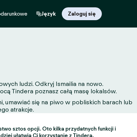
odarunkowe
Język
Zaloguj się
wych ludzi. Odkryj Ismailia na nowo.
omocą Tindera poznasz całą masę lokalsów.
, umawiać się na piwo w pobliskich barach lub
ego atrakcje.
two sztos opcji. Oto kilka przydatnych funkcji i
dziej ułatwią Ci korzystanie z Tindera.