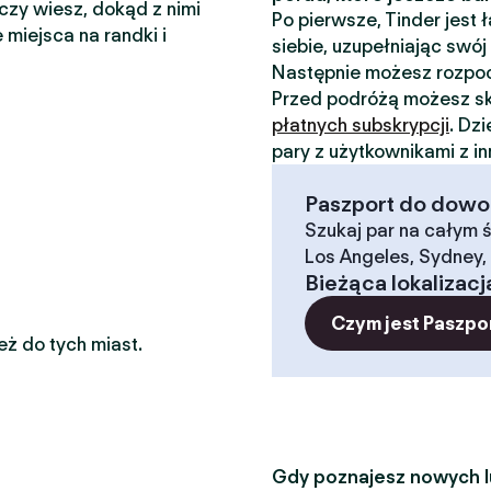
 czy wiesz, dokąd z nimi
Po pierwsze, Tinder jest
 miejsca na randki i
siebie, uzupełniając swój 
Następnie możesz rozp
Przed podróżą możesz sk
płatnych subskrypcji
. Dz
pary z użytkownikami z i
Paszport do dowoln
Szukaj par na całym ś
Los Angeles, Sydney, 
Bieżąca lokalizacj
Czym jest Paszpo
eż do tych miast.
Gdy poznajesz nowych lu