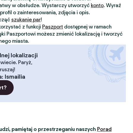
 łatwy w obsłudze. Wystarczy utworzyć
konto
. Wyraź
profil o zainteresowania, zdjęcia i opis.
ocząć
szukanie par
!
orzystać z funkcji
Paszport
dostępnej w ramach
ięki Paszportowi możesz zmienić lokalizację i tworzyć
nnego miasta.
ej lokalizacji
wiecie. Paryż,
ruszaj!
a
:
Ismailia
rt?
dzi, pamiętaj o przestrzeganiu naszych
Porad