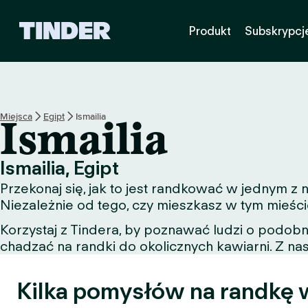
T
Produkt
Subskrypcj
i
n
d
e
r
S
Miejsca
Egipt
Ismailia
Ismailia
t
r
o
Ismailia, Egipt
n
Przekonaj się, jak to jest randkować w jednym z
a
g
Niezależnie od tego, czy mieszkasz w tym mieści
ł
Korzystaj z Tindera, by poznawać ludzi o podob
ó
chadzać na randki do okolicznych kawiarni. Z nas
w
n
a
Kilka pomysłów na randkę w