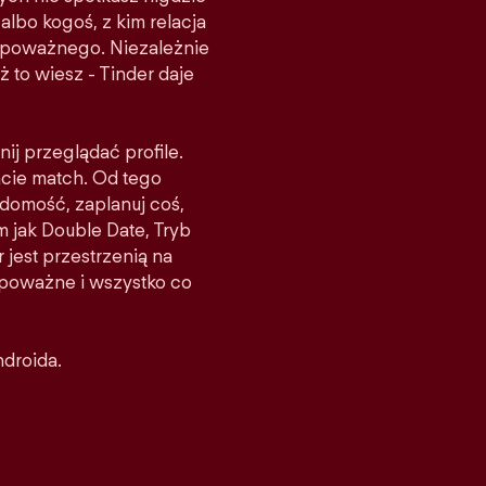
albo kogoś, z kim relacja
ś poważnego. Niezależnie
ż to wiesz - Tinder daje
nij przeglądać profile.
acie match. Od tego
domość, zaplanuj coś,
m jak Double Date, Tryb
 jest przestrzenią na
e poważne i wszystko co
ndroida.