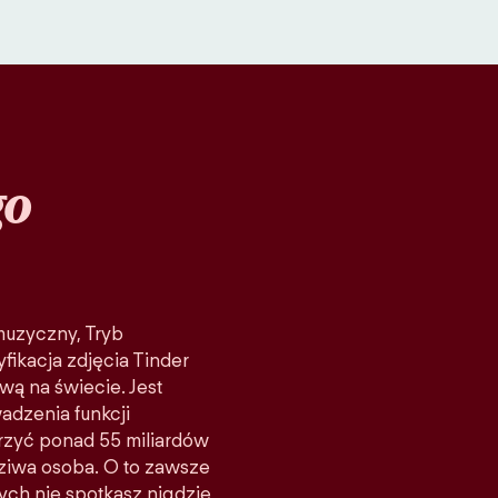
go
 muzyczny, Tryb
fikacja zdjęcia Tinder
wą na świecie. Jest
adzenia funkcji
rzyć ponad 55 miliardów
ziwa osoba. O to zawsze
rych nie spotkasz nigdzie