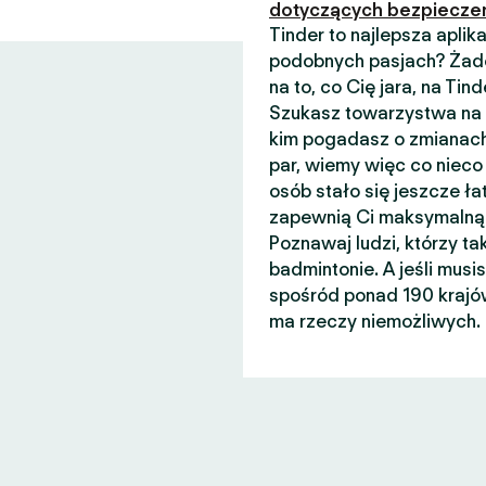
dotyczących bezpiecze
Tinder to najlepsza apli
podobnych pasjach? Żade
na to, co Cię jara, na Ti
Szukasz towarzystwa na n
kim pogadasz o zmianach
par, wiemy więc co nieco 
osób stało się jeszcze łat
zapewnią Ci maksymalną 
Poznawaj ludzi, którzy ta
badmintonie. A jeśli musi
spośród ponad 190 krajów
ma rzeczy niemożliwych.