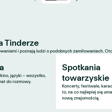
a Tinderze
waniami i poznają ludzi o podobnych zamiłowaniach. Oto k
a
Spotkania
towarzyskie
 kino, języki – wszystko,
mat do rozmowy.
Koncerty, festiwale, karao
to, na co najlepiej się um
nową znajomością.