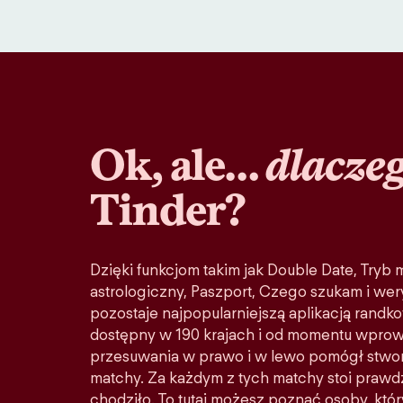
Ok, ale…
dlacze
Tinder?
Dzięki funkcjom takim jak Double Date, Tryb
astrologiczny, Paszport, Czego szukam i wery
pozostaje najpopularniejszą aplikacją randko
dostępny w 190 krajach i od momentu wprow
przesuwania w prawo i w lewo pomógł stwo
matchy. Za każdym z tych matchy stoi prawd
chodziło. To tutaj możesz poznać osoby, któ