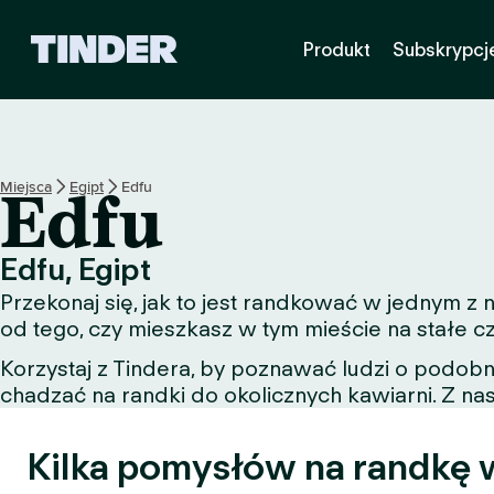
T
Produkt
Subskrypcj
i
n
d
e
r
S
Miejsca
Egipt
Edfu
Edfu
t
r
o
Edfu, Egipt
n
Przekonaj się, jak to jest randkować w jednym z
a
g
od tego, czy mieszkasz w tym mieście na stałe c
ł
Korzystaj z Tindera, by poznawać ludzi o podob
ó
chadzać na randki do okolicznych kawiarni. Z nas
w
n
a
Kilka pomysłów na randkę 