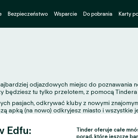
e
Bezpieczeństwo
Wsparcie
Do pobrania
Karty p
 najbardziej odjazdowych miejsc do poznawania n
zy będziesz tu tylko przelotem, z pomocą Tinder
nych pasjach, odkrywać kluby z nowymi znajomymi
zą apką (na nowo) odkryjesz miasto i wszystkie j
w Edfu:
Tinder oferuje całe mnós
porad, które jeszcze bar