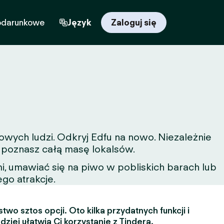
odarunkowe
Język
Zaloguj się
owych ludzi. Odkryj Edfu na nowo. Niezależnie
a poznasz całą masę lokalsów.
, umawiać się na piwo w pobliskich barach lub
ego atrakcje.
two sztos opcji. Oto kilka przydatnych funkcji i
dziej ułatwią Ci korzystanie z Tindera.