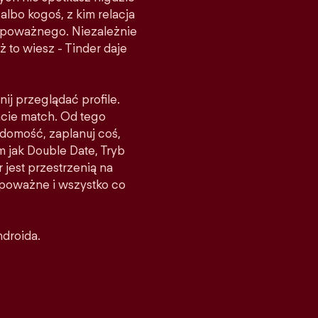
albo kogoś, z kim relacja
ś poważnego. Niezależnie
ż to wiesz - Tinder daje
nij przeglądać profile.
acie match. Od tego
domość, zaplanuj coś,
m jak Double Date, Tryb
 jest przestrzenią na
e poważne i wszystko co
ndroida.