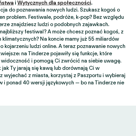
ństwa
i
Wytycznych dla społeczności
.
kacja do poznawania nowych ludzi. Szukasz kogoś o
n problem. Festiwale, podróże, k-pop? Bez względu
nderze znajdziesz ludzi o podobnych zajawkach.
ajbliższy festiwal? A może chcesz poznać kogoś, z
 klimatycznych? Na koncie mamy już 55 miliardów
o kojarzeniu ludzi online. A teraz poznawanie nowych
wiejsze: na Tinderze pojawiły się funkcje, które
widoczność i pomogą Ci zwrócić na siebie uwagę.
k jak Ty jarają się kawą lub dorównają Ci w
sz wyjechać z miasta, korzystaj z Paszportu i wybieraj
 i ponad 40 wersji językowych — bo na Tinderze nie