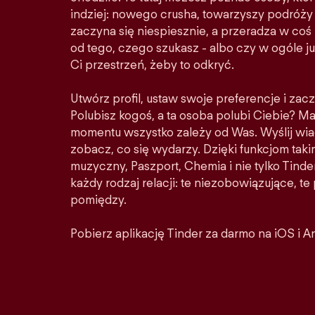
indziej: nowego crusha, towarzyszy podróży 
zaczyna się niespiesznie, a przeradza w co
od tego, czego szukasz - albo czy w ogóle ju
Ci przestrzeń, żeby to odkryć.
Utwórz profil, ustaw swoje preferencje i zacz
Polubisz kogoś, a ta osoba polubi Ciebie? M
momentu wszystko zależy od Was. Wyślij wia
zobacz, co się wydarzy. Dzięki funkcjom taki
muzyczny, Paszport, Chemia i nie tylko Tinder
każdy rodzaj relacji: te niezobowiązujące, t
pomiędzy.
Pobierz aplikację Tinder za darmo na iOS i A