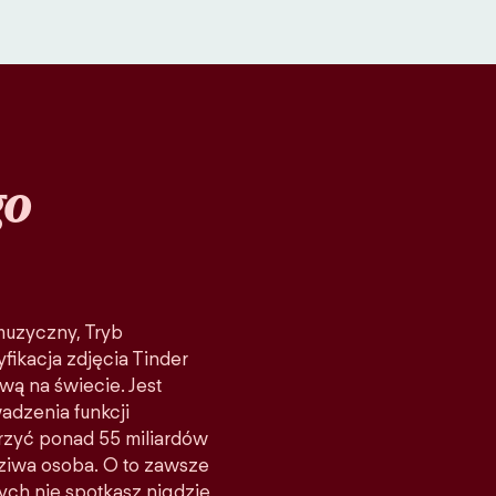
go
 muzyczny, Tryb
fikacja zdjęcia Tinder
wą na świecie. Jest
adzenia funkcji
rzyć ponad 55 miliardów
ziwa osoba. O to zawsze
rych nie spotkasz nigdzie