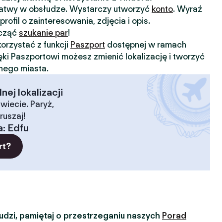
 łatwy w obsłudze. Wystarczy utworzyć
konto
. Wyraź
profil o zainteresowania, zdjęcia i opis.
ocząć
szukanie par
!
orzystać z funkcji
Paszport
dostępnej w ramach
ięki Paszportowi możesz zmienić lokalizację i tworzyć
nnego miasta.
ej lokalizacji
wiecie. Paryż,
ruszaj!
a
:
Edfu
rt?
dzi, pamiętaj o przestrzeganiu naszych
Porad