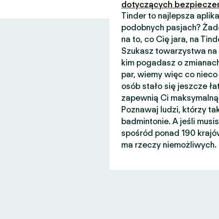
dotyczących bezpiecze
Tinder to najlepsza apli
podobnych pasjach? Żade
na to, co Cię jara, na Ti
Szukasz towarzystwa na n
kim pogadasz o zmianach
par, wiemy więc co nieco 
osób stało się jeszcze łat
zapewnią Ci maksymalną 
Poznawaj ludzi, którzy ta
badmintonie. A jeśli musi
spośród ponad 190 krajów
ma rzeczy niemożliwych.