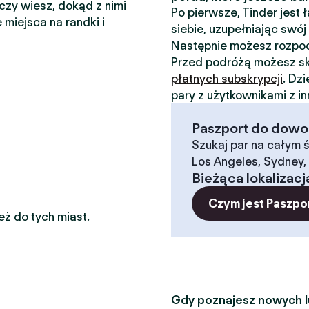
 czy wiesz, dokąd z nimi
Po pierwsze, Tinder jest
 miejsca na randki i
siebie, uzupełniając swój 
Następnie możesz rozp
Przed podróżą możesz sk
płatnych subskrypcji
. Dz
pary z użytkownikami z i
Paszport do dowoln
Szukaj par na całym ś
Los Angeles, Sydney, 
Bieżąca lokalizacj
Czym jest Paszpo
eż do tych miast.
Gdy poznajesz nowych lu