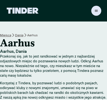
T
i
n
d
e
Miejsca
Dania
Aarhus
r
Aarhus
S
t
r
Aarhus, Dania
o
Przekonaj się, jak to jest randkować w jednym z najbardziej
n
odjazdowych miejsc do poznawania nowych ludzi. Odkryj Aarhus
a
na nowo. Niezależnie od tego, czy mieszkasz w tym mieście na
stałe czy będziesz tu tylko przelotem, z pomocą Tindera poznasz
g
całą masę lokalsów.
ł
ó
Korzystaj z Tindera, by poznawać ludzi o podobnych pasjach,
w
odkrywać kluby z nowymi znajomymi, umawiać się na piwo w
n
pobliskich barach lub chadzać na randki do okolicznych kawiarni.
a
Z naszą apką (na nowo) odkryjesz miasto i wszystkie jego atrakcje.