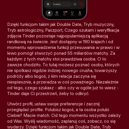
Dzięki funkcjom takim jak Double Date, Tryb muzyczny,
Tryb astrologiczny, Paszport, Czego szukam i weryfikacja
zdjęcia Tinder pozostaje najpopularniejszą aplikacją
randkową na świecie. Jest dostępny w 190 krajach i od
momentu wprowadzenia funkcji przesuwania w prawo i w
lewo pomógł stworzyć ponad 55 miliardów matchy. Za
każdym z tych matchy stoi prawdziwa osoba. O to
zawsze chodziło. To tutaj możesz poznać osoby, których
nie spotkasz nigdzie indziej: nowego crusha, towarzyszy
podróży albo kogoś, z kim relacja zaczyna się
niespiesznie, a przeradza w coś poważnego. Niezależnie
od tego, czego szukasz - albo czy w ogóle już to wiesz -
Tinder daje Ci przestrzeń, żeby to odkryć.
Utwórz profil, ustaw swoje preferencje i zacznij
przeglądać profile. Polubisz kogoś, a ta osoba polubi
Ciebie? Macie match. Od tego momentu wszystko zależy
od Was. Wyślij wiadomość, zaplanuj coś, zobacz, co się
wydarzy. Dzięki funkcjom takim jak Double Date, Tryb