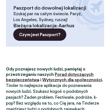
Paszport do dowolnej lokalizacji
Szukaj par na całym świecie. Paryż,
Los Angeles, Sydney, ruszaj!
Bieżąca lokalizacja
:
Aarhus
Czym jest Paszport?
Gdy poznajesz nowych ludzi, pamiętaj o
przestrzeganiu naszych
Porad dotyczących
bezpieczeństwa
i
Wytycznych dla społeczności
.
Tinder to najlepsza aplikacja do poznawania
nowych ludzi. Szukasz kogoś o podobnych
pasjach? Żaden problem. Festiwale, podróże, k-
pop? Bez względu na to, co Cię jara, na Tinderze
znajdziesz ludzi o podobnych zajawkach.