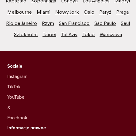
Kapsztad
Kopenhaga
Londyn
Los Angeles
Madryt
Melbourne
Miami
Nowy Jork
Oslo
Paryż
Praga
Rio de Janeiro
Rzym
San Francisco
São Paulo
Seul
Sztokholm
Taipei
Tel Aviv
Tokio
Warszawa
Sociale
Instagram
TikTok
YouTube
X
Facebook
Informacje prawne