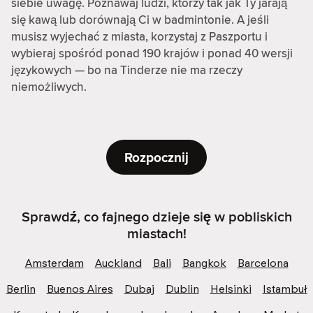
siebie uwagę. Poznawaj ludzi, którzy tak jak Ty jarają
się kawą lub dorównają Ci w badmintonie. A jeśli
musisz wyjechać z miasta, korzystaj z Paszportu i
wybieraj spośród ponad 190 krajów i ponad 40 wersji
językowych — bo na Tinderze nie ma rzeczy
niemożliwych.
Rozpocznij
Sprawdź, co fajnego dzieje się w pobliskich
miastach!
Amsterdam
Auckland
Bali
Bangkok
Barcelona
Berlin
Buenos Aires
Dubaj
Dublin
Helsinki
Istambuł