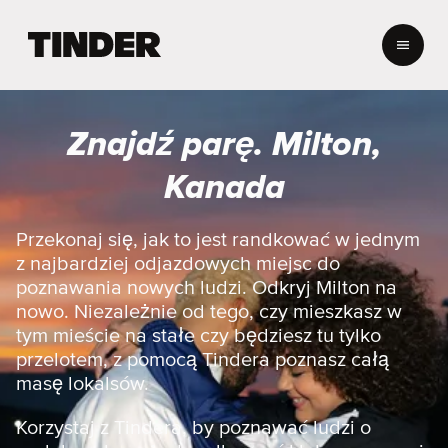
T
i
n
d
e
Znajdź parę. Milton,
r
S
Kanada
t
r
o
Przekonaj się, jak to jest randkować w jednym
n
z najbardziej odjazdowych miejsc do
a
poznawania nowych ludzi. Odkryj Milton na
g
nowo. Niezależnie od tego, czy mieszkasz w
ł
tym mieście na stałe czy będziesz tu tylko
ó
w
przelotem, z pomocą Tindera poznasz całą
n
masę lokalsów.
a
Korzystaj z Tindera, by poznawać ludzi o