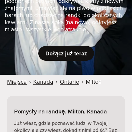
podobnych pasjach, odkrywać kluby z nowymi
znajomymi, umawiać się na piwo w pobliskich
barach lub chadzać na randki do okolicznych
kawiarni. Z naszą apką (na nowo) odkryjesz
miasto i wszystkie jego atrakcje.
Dołącz już teraz
Miejsca
›
Kanada
›
Ontario
›
Milton
Pomysły na randkę. Milton, Kanada
Już wiesz, gdzie poznawać ludzi w Twojej
okolicy, ale czy wiesz, dokąd z nimi pójść? Bez