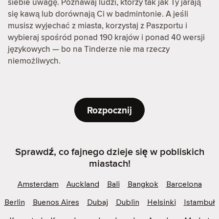
siebie uwagę. Poznawaj ludzi, którzy tak jak Ty jarają
się kawą lub dorównają Ci w badmintonie. A jeśli
musisz wyjechać z miasta, korzystaj z Paszportu i
wybieraj spośród ponad 190 krajów i ponad 40 wersji
językowych — bo na Tinderze nie ma rzeczy
niemożliwych.
Rozpocznij
Sprawdź, co fajnego dzieje się w pobliskich
miastach!
Amsterdam
Auckland
Bali
Bangkok
Barcelona
Berlin
Buenos Aires
Dubaj
Dublin
Helsinki
Istambuł