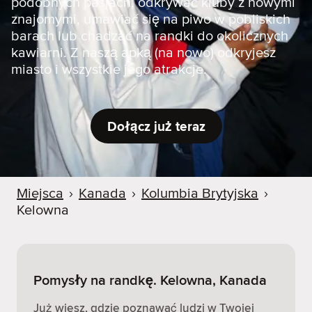
podobnych pasjach, odkrywać kluby z nowymi
znajomymi, umawiać się na piwo w pobliskich
barach lub chadzać na randki do okolicznych
kawiarni. Z naszą apką (na nowo) odkryjesz
miasto i wszystkie jego atrakcje.
Dołącz już teraz
Miejsca
›
Kanada
›
Kolumbia Brytyjska
›
Kelowna
Pomysły na randkę. Kelowna, Kanada
Już wiesz, gdzie poznawać ludzi w Twojej