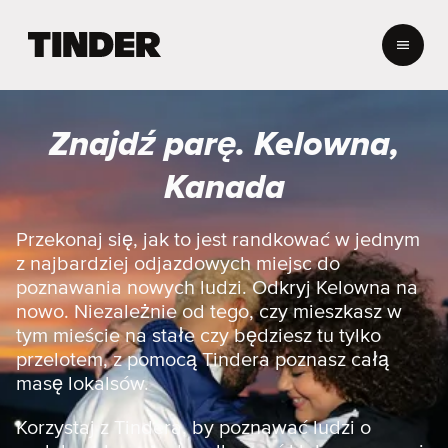
T
i
n
d
e
Znajdź parę. Kelowna,
r
S
Kanada
t
r
o
Przekonaj się, jak to jest randkować w jednym
n
z najbardziej odjazdowych miejsc do
a
poznawania nowych ludzi. Odkryj Kelowna na
g
nowo. Niezależnie od tego, czy mieszkasz w
ł
tym mieście na stałe czy będziesz tu tylko
ó
w
przelotem, z pomocą Tindera poznasz całą
n
masę lokalsów.
a
Korzystaj z Tindera, by poznawać ludzi o