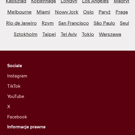
Kapsztad
Kopenhaga
Londyn
Los Angeles
Madryt
Melbourne
Miami
Nowy Jork
Oslo
Paryż
Praga
Rio de Janeiro
Rzym
San Francisco
São Paulo
Seul
Sztokholm
Taipei
Tel Aviv
Tokio
Warszawa
Sociale
Instagram
TikTok
YouTube
X
Facebook
Informacje prawne