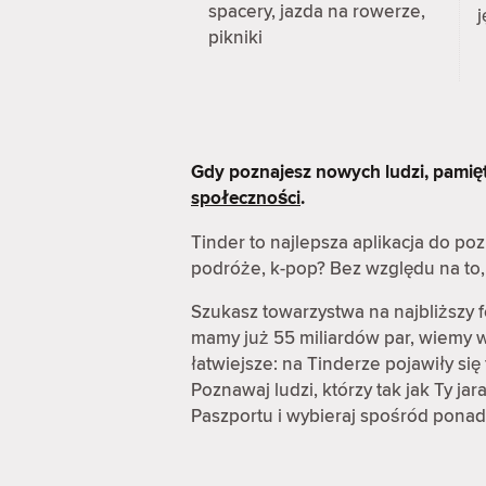
spacery, jazda na rowerze,
j
pikniki
Gdy poznajesz nowych ludzi, pamię
społeczności
.
Tinder to najlepsza aplikacja do p
podróże, k-pop? Bez względu na to, 
Szukasz towarzystwa na najbliższy 
mamy już 55 miliardów par, wiemy wi
łatwiejsze: na Tinderze pojawiły s
Poznawaj ludzi, którzy tak jak Ty ja
Paszportu i wybieraj spośród ponad