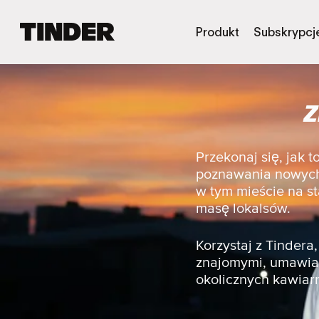
T
Produkt
Subskrypcj
i
n
d
e
Z
r
S
t
r
Przekonaj się, jak 
o
poznawania nowych 
n
w tym mieście na st
a
masę lokalsów.
g
ł
ó
Korzystaj z Tinder
w
znajomymi, umawiać
n
okolicznych kawiarn
a