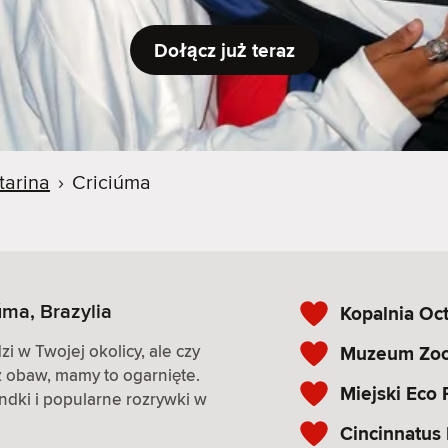
Dołącz już teraz
tarina
›
Criciúma
úma, Brazylia
Kopalnia Oc
i w Twojej okolicy, ale czy
Muzeum Zoo
z obaw, mamy to ogarnięte.
Miejski Eco 
andki i popularne rozrywki w
Cincinnatus 