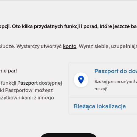
cji. Oto kilka przydatnych funkcji i porad, które jeszcze ba
bsłudze. Wystarczy utworzyć
konto
. Wyraź siebie, uzupełniaj
Paszport do dow
nie par
!
Szukaj par na całym św
 funkcji
Paszport
dostępnej
ruszaj!
ęki Paszportowi możesz
z użytkownikami z innego
Bieżąca lokalizacja