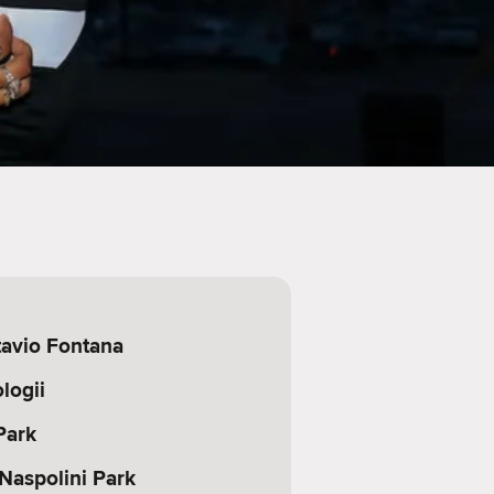
tavio Fontana
logii
Park
Naspolini Park