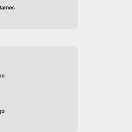
 Ramos
ro
go