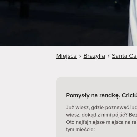
Miejsca
›
Brazylia
›
Santa Ca
Pomysły na randkę. Crici
Już wiesz, gdzie poznawać ludz
wiesz, dokąd z nimi pójść? Be
Oto najfajniejsze miejsca na r
tym mieście: