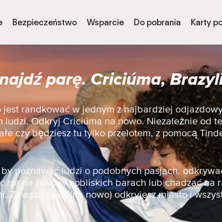
e
Bezpieczeństwo
Wsparcie
Do pobrania
Karty p
najdź parę. Criciúma, Brazyl
to jest randkować w jednym z najbardziej odjazdow
ludzi. Odkryj Criciúma na nowo. Niezależnie od te
ałe czy będziesz tu tylko przelotem, z pomocą Tind
a, by poznawać ludzi o podobnych pasjach, odkrywa
 się na piwo w pobliskich barach lub chadzać na 
i. Z naszą apką (na nowo) odkryjesz miasto i wszyst