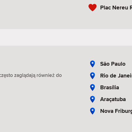
Plac Nereu
São Paulo
Rio de Janei
, często zaglądają również do
Brasília
Araçatuba
Nova Fribur