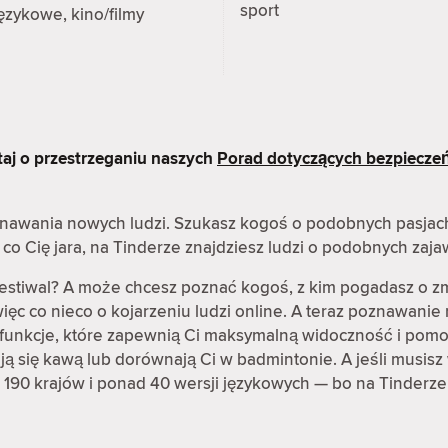
sport
ęzykowe, kino/filmy
taj o przestrzeganiu naszych
Porad dotyczących bezpiecze
oznawania nowych ludzi. Szukasz kogoś o podobnych pasjac
co Cię jara, na Tinderze znajdziesz ludzi o podobnych zaj
festiwal? A może chcesz poznać kogoś, z kim pogadasz o z
ęc co nieco o kojarzeniu ludzi online. A teraz poznawanie 
ię funkcje, które zapewnią Ci maksymalną widoczność i pomo
rają się kawą lub dorównają Ci w badmintonie. A jeśli musisz 
 190 krajów i ponad 40 wersji językowych — bo na Tinderze