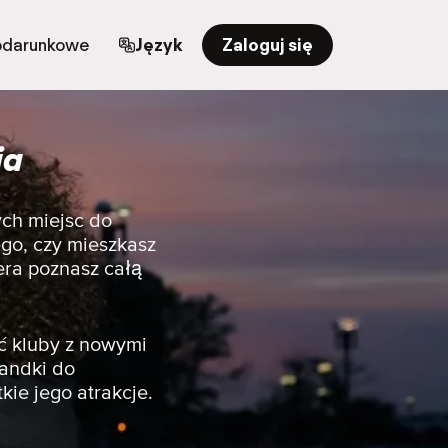
odarunkowe
Język
Zaloguj się
ia
ych miejsc do
go, czy mieszkasz
era poznasz całą
ć kluby z nowymi
randki do
kie jego atrakcje.