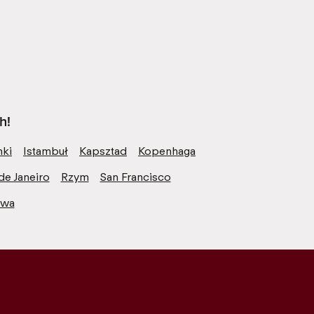
h!
nki
Istambuł
Kapsztad
Kopenhaga
de Janeiro
Rzym
San Francisco
awa