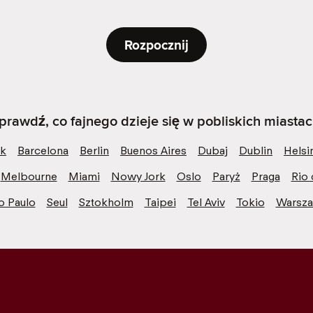
Rozpocznij
prawdź, co fajnego dzieje się w pobliskich miastac
k
Barcelona
Berlin
Buenos Aires
Dubaj
Dublin
Helsi
Melbourne
Miami
Nowy Jork
Oslo
Paryż
Praga
Rio 
o Paulo
Seul
Sztokholm
Taipei
Tel Aviv
Tokio
Warsz