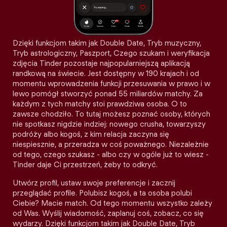
Dzięki funkcjom takim jak Double Date, Tryb muzyczny,
Tryb astrologiczny, Paszport, Czego szukam i weryfikacja
zdjęcia Tinder pozostaje najpopularniejszą aplikacją
randkową na świecie. Jest dostępny w 190 krajach i od
momentu wprowadzenia funkcji przesuwania w prawo i w
lewo pomógł stworzyć ponad 55 miliardów matchy. Za
każdym z tych matchy stoi prawdziwa osoba. O to
zawsze chodziło. To tutaj możesz poznać osoby, których
nie spotkasz nigdzie indziej: nowego crusha, towarzyszy
podróży albo kogoś, z kim relacja zaczyna się
niespiesznie, a przeradza w coś poważnego. Niezależnie
od tego, czego szukasz - albo czy w ogóle już to wiesz -
Tinder daje Ci przestrzeń, żeby to odkryć.
Utwórz profil, ustaw swoje preferencje i zacznij
przeglądać profile. Polubisz kogoś, a ta osoba polubi
Ciebie? Macie match. Od tego momentu wszystko zależy
od Was. Wyślij wiadomość, zaplanuj coś, zobacz, co się
wydarzy. Dzięki funkcjom takim jak Double Date, Tryb