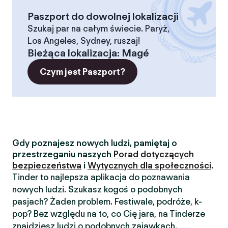
Paszport do dowolnej lokalizacji
Szukaj par na całym świecie. Paryż,
Los Angeles, Sydney, ruszaj!
Bieżąca lokalizacja
:
Magé
Czym jest Paszport?
Gdy poznajesz nowych ludzi, pamiętaj o
przestrzeganiu naszych
Porad dotyczących
bezpieczeństwa
i
Wytycznych dla społeczności
.
Tinder to najlepsza aplikacja do poznawania
nowych ludzi. Szukasz kogoś o podobnych
pasjach? Żaden problem. Festiwale, podróże, k-
pop? Bez względu na to, co Cię jara, na Tinderze
znajdziesz ludzi o podobnych zajawkach.