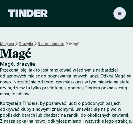
T
i
n
d
e
Miejsca
Brazylia
Rio de Janeiro
Magé
r
Magé
S
t
r
Magé, Brazylia
o
Przekonaj się, jak to jest randkować w jednym z najbardziej
n
odjazdowych miejsc do poznawania nowych ludzi. Odkryj Magé na
a
nowo. Niezależnie od tego, czy mieszkasz w tym mieście na stałe
czy będziesz tu tylko przelotem, z pomocą Tindera poznasz całą
g
masę lokalsów.
ł
ó
Korzystaj z Tindera, by poznawać ludzi o podobnych pasjach,
w
odkrywać kluby z nowymi znajomymi, umawiać się na piwo w
n
pobliskich barach lub chadzać na randki do okolicznych kawiarni.
a
Z naszą apką (na nowo) odkryjesz miasto i wszystkie jego atrakcje.