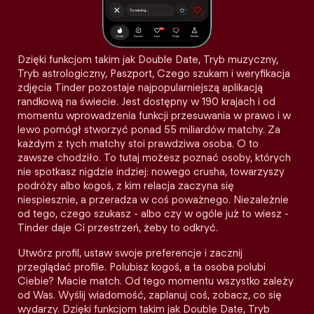
Dzięki funkcjom takim jak Double Date, Tryb muzyczny,
Tryb astrologiczny, Paszport, Czego szukam i weryfikacja
zdjęcia Tinder pozostaje najpopularniejszą aplikacją
randkową na świecie. Jest dostępny w 190 krajach i od
momentu wprowadzenia funkcji przesuwania w prawo i w
lewo pomógł stworzyć ponad 55 miliardów matchy. Za
każdym z tych matchy stoi prawdziwa osoba. O to
zawsze chodziło. To tutaj możesz poznać osoby, których
nie spotkasz nigdzie indziej: nowego crusha, towarzyszy
podróży albo kogoś, z kim relacja zaczyna się
niespiesznie, a przeradza w coś poważnego. Niezależnie
od tego, czego szukasz - albo czy w ogóle już to wiesz -
Tinder daje Ci przestrzeń, żeby to odkryć.
Utwórz profil, ustaw swoje preferencje i zacznij
przeglądać profile. Polubisz kogoś, a ta osoba polubi
Ciebie? Macie match. Od tego momentu wszystko zależy
od Was. Wyślij wiadomość, zaplanuj coś, zobacz, co się
wydarzy. Dzięki funkcjom takim jak Double Date, Tryb