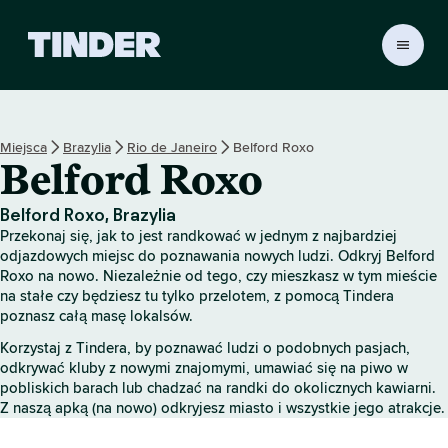
T
i
n
d
e
Miejsca
Brazylia
Rio de Janeiro
Belford Roxo
r
Belford Roxo
S
t
r
Belford Roxo, Brazylia
o
Przekonaj się, jak to jest randkować w jednym z najbardziej
n
odjazdowych miejsc do poznawania nowych ludzi. Odkryj Belford
a
Roxo na nowo. Niezależnie od tego, czy mieszkasz w tym mieście
na stałe czy będziesz tu tylko przelotem, z pomocą Tindera
g
poznasz całą masę lokalsów.
ł
ó
Korzystaj z Tindera, by poznawać ludzi o podobnych pasjach,
w
odkrywać kluby z nowymi znajomymi, umawiać się na piwo w
n
pobliskich barach lub chadzać na randki do okolicznych kawiarni.
a
Z naszą apką (na nowo) odkryjesz miasto i wszystkie jego atrakcje.