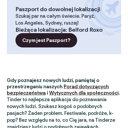
Paszport do dowolnej lokalizacji
Szukaj par na całym świecie. Paryż,
Los Angeles, Sydney, ruszaj!
Bieżąca lokalizacja
:
Belford Roxo
Czym jest Paszport?
Gdy poznajesz nowych ludzi, pamiętaj o
przestrzeganiu naszych
Porad dotyczących
bezpieczeństwa
i
Wytycznych dla społeczności
.
Tinder to najlepsza aplikacja do poznawania
nowych ludzi. Szukasz kogoś o podobnych
pasjach? Żaden problem. Festiwale, podróże, k-
pop? Bez względu na to, co Cię jara, na Tinderze
znajdziesz ludzi o podobnych zajawkach.