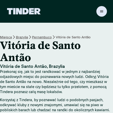
T
i
n
d
e
Miejsca
Brazylia
Pernambuco
Vitória de Santo Antão
r
Vitória de Santo
S
t
r
Antão
o
n
Vitória de Santo Antão, Brazylia
a
Przekonaj się, jak to jest randkować w jednym z najbardziej
g
odjazdowych miejsc do poznawania nowych ludzi. Odkryj Vitória
ł
de Santo Antão na nowo. Niezależnie od tego, czy mieszkasz w
ó
tym mieście na stałe czy będziesz tu tylko przelotem, z pomocą
w
Tindera poznasz całą masę lokalsów.
n
Korzystaj z Tindera, by poznawać ludzi o podobnych pasjach,
a
odkrywać kluby z nowymi znajomymi, umawiać się na piwo w
pobliskich barach lub chadzać na randki do okolicznych kawiarni.