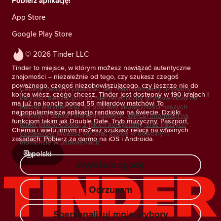
Pobierz aplikację!
App Store
Google Play Store
© 2026 Tinder LLC
Tinder to miejsce, w którym możesz nawiązać autentyczne
znajomości – niezależnie od tego, czy szukasz czegoś
poważnego, czegoś niezobowiązującego, czy jeszcze nie do
Cenimy Twoją prywatność. My i nasi partnerzy używamy
końca wiesz, czego chcesz. Tinder jest dostępny w 190 krajach i
narzędzi śledzących do mierzenia liczby użytkowników na
ma już na koncie ponad 55 miliardów matchów. To
naszej witrynie oraz do poprawy skuteczności naszych
najpopularniejsza aplikacja randkowa na świecie. Dzięki
własnych działań marketingowych.
Więcej informacji na
funkcjom takim jak Double Date, Tryb muzyczny, Paszport,
temat plików cookie, z jakich korzystamy, oraz naszych
Chemia i wielu innym możesz szukasz relacji na własnych
dostawców.
Możesz wycofać zgodę w dowolnym
zasadach. Pobierz za darmo na iOS i Androida.
momencie w ustawieniach.
polski
Wyrażam zgodę
Odrzucam
Spersonalizuj moje wybory