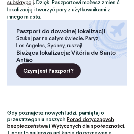
subskrypcji
. Dzięki Paszportowi możesz zmienić
lokalizację i tworzyć pary z użytkownikami z
innego miasta.
Paszport do dowolnej lokalizacji
Szukaj par na całym świecie. Paryż,
Los Angeles, Sydney, ruszaj!
Bieżąca lokalizacja
:
Vitória de Santo
Antão
Czym jest Paszport?
Gdy poznajesz nowych ludzi, pamiętaj o
przestrzeganiu naszych
Porad dotyczących
bezpieczeństwa
i
Wytycznych dla społeczności
.
Tinder to najlepsza aplikacja do poznawania