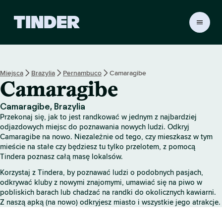
T
i
n
d
e
Miejsca
Brazylia
Pernambuco
Camaragibe
r
Camaragibe
S
t
r
Camaragibe, Brazylia
o
Przekonaj się, jak to jest randkować w jednym z najbardziej
n
odjazdowych miejsc do poznawania nowych ludzi. Odkryj
a
Camaragibe na nowo. Niezależnie od tego, czy mieszkasz w tym
mieście na stałe czy będziesz tu tylko przelotem, z pomocą
g
Tindera poznasz całą masę lokalsów.
ł
ó
Korzystaj z Tindera, by poznawać ludzi o podobnych pasjach,
w
odkrywać kluby z nowymi znajomymi, umawiać się na piwo w
n
pobliskich barach lub chadzać na randki do okolicznych kawiarni.
a
Z naszą apką (na nowo) odkryjesz miasto i wszystkie jego atrakcje.