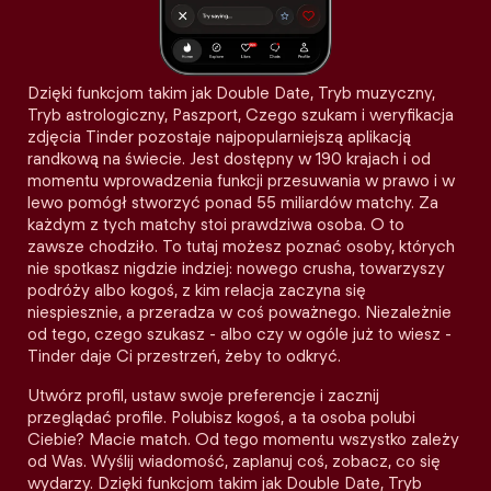
Dzięki funkcjom takim jak Double Date, Tryb muzyczny,
Tryb astrologiczny, Paszport, Czego szukam i weryfikacja
zdjęcia Tinder pozostaje najpopularniejszą aplikacją
randkową na świecie. Jest dostępny w 190 krajach i od
momentu wprowadzenia funkcji przesuwania w prawo i w
lewo pomógł stworzyć ponad 55 miliardów matchy. Za
każdym z tych matchy stoi prawdziwa osoba. O to
zawsze chodziło. To tutaj możesz poznać osoby, których
nie spotkasz nigdzie indziej: nowego crusha, towarzyszy
podróży albo kogoś, z kim relacja zaczyna się
niespiesznie, a przeradza w coś poważnego. Niezależnie
od tego, czego szukasz - albo czy w ogóle już to wiesz -
Tinder daje Ci przestrzeń, żeby to odkryć.
Utwórz profil, ustaw swoje preferencje i zacznij
przeglądać profile. Polubisz kogoś, a ta osoba polubi
Ciebie? Macie match. Od tego momentu wszystko zależy
od Was. Wyślij wiadomość, zaplanuj coś, zobacz, co się
wydarzy. Dzięki funkcjom takim jak Double Date, Tryb