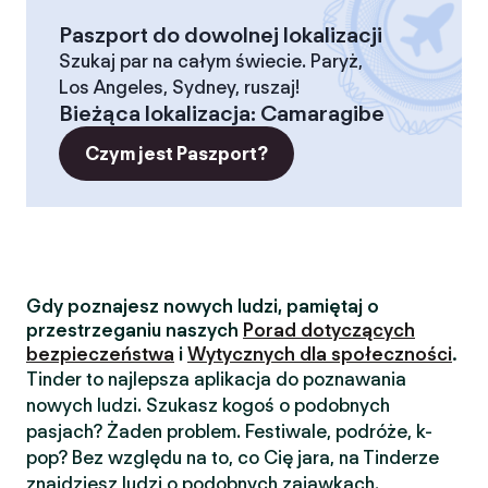
Paszport do dowolnej lokalizacji
Szukaj par na całym świecie. Paryż,
Los Angeles, Sydney, ruszaj!
Bieżąca lokalizacja
:
Camaragibe
Czym jest Paszport?
Gdy poznajesz nowych ludzi, pamiętaj o
przestrzeganiu naszych
Porad dotyczących
bezpieczeństwa
i
Wytycznych dla społeczności
.
Tinder to najlepsza aplikacja do poznawania
nowych ludzi. Szukasz kogoś o podobnych
pasjach? Żaden problem. Festiwale, podróże, k-
pop? Bez względu na to, co Cię jara, na Tinderze
znajdziesz ludzi o podobnych zajawkach.