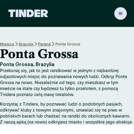
T
i
n
d
e
Miejsca
Brazylia
Paraná
Ponta Grossa
r
Ponta Grossa
S
t
r
Ponta Grossa, Brazylia
o
Przekonaj się, jak to jest randkować w jednym z najbardziej
n
odjazdowych miejsc do poznawania nowych ludzi. Odkryj Ponta
a
Grossa na nowo. Niezależnie od tego, czy mieszkasz w tym
mieście na stałe czy będziesz tu tylko przelotem, z pomocą
g
Tindera poznasz całą masę lokalsów.
ł
ó
Korzystaj z Tindera, by poznawać ludzi o podobnych pasjach,
w
odkrywać kluby z nowymi znajomymi, umawiać się na piwo w
n
pobliskich barach lub chadzać na randki do okolicznych kawiarni.
a
Z naszą apką (na nowo) odkryjesz miasto i wszystkie jego atrakcje.