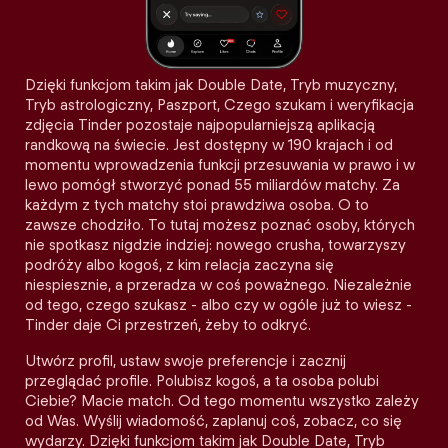
Dzięki funkcjom takim jak Double Date, Tryb muzyczny,
Tryb astrologiczny, Paszport, Czego szukam i weryfikacja
zdjęcia Tinder pozostaje najpopularniejszą aplikacją
randkową na świecie. Jest dostępny w 190 krajach i od
momentu wprowadzenia funkcji przesuwania w prawo i w
lewo pomógł stworzyć ponad 55 miliardów matchy. Za
każdym z tych matchy stoi prawdziwa osoba. O to
zawsze chodziło. To tutaj możesz poznać osoby, których
nie spotkasz nigdzie indziej: nowego crusha, towarzyszy
podróży albo kogoś, z kim relacja zaczyna się
niespiesznie, a przeradza w coś poważnego. Niezależnie
od tego, czego szukasz - albo czy w ogóle już to wiesz -
Tinder daje Ci przestrzeń, żeby to odkryć.
Utwórz profil, ustaw swoje preferencje i zacznij
przeglądać profile. Polubisz kogoś, a ta osoba polubi
Ciebie? Macie match. Od tego momentu wszystko zależy
od Was. Wyślij wiadomość, zaplanuj coś, zobacz, co się
wydarzy. Dzięki funkcjom takim jak Double Date, Tryb