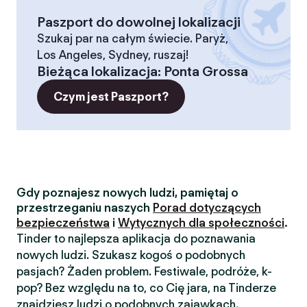
Paszport do dowolnej lokalizacji
Szukaj par na całym świecie. Paryż,
Los Angeles, Sydney, ruszaj!
Bieżąca lokalizacja
:
Ponta Grossa
Czym jest Paszport?
Gdy poznajesz nowych ludzi, pamiętaj o
przestrzeganiu naszych
Porad dotyczących
bezpieczeństwa
i
Wytycznych dla społeczności
.
Tinder to najlepsza aplikacja do poznawania
nowych ludzi. Szukasz kogoś o podobnych
pasjach? Żaden problem. Festiwale, podróże, k-
pop? Bez względu na to, co Cię jara, na Tinderze
znajdziesz ludzi o podobnych zajawkach.