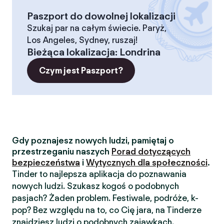
Paszport do dowolnej lokalizacji
Szukaj par na całym świecie. Paryż,
Los Angeles, Sydney, ruszaj!
Bieżąca lokalizacja
:
Londrina
Czym jest Paszport?
Gdy poznajesz nowych ludzi, pamiętaj o
przestrzeganiu naszych
Porad dotyczących
bezpieczeństwa
i
Wytycznych dla społeczności
.
Tinder to najlepsza aplikacja do poznawania
nowych ludzi. Szukasz kogoś o podobnych
pasjach? Żaden problem. Festiwale, podróże, k-
pop? Bez względu na to, co Cię jara, na Tinderze
znajdziesz ludzi o podobnych zajawkach.