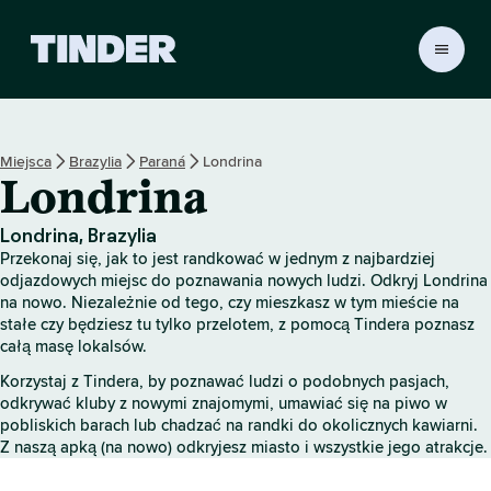
T
i
n
d
e
Miejsca
Brazylia
Paraná
Londrina
r
Londrina
S
t
r
Londrina, Brazylia
o
Przekonaj się, jak to jest randkować w jednym z najbardziej
n
odjazdowych miejsc do poznawania nowych ludzi. Odkryj Londrina
a
na nowo. Niezależnie od tego, czy mieszkasz w tym mieście na
stałe czy będziesz tu tylko przelotem, z pomocą Tindera poznasz
g
całą masę lokalsów.
ł
ó
Korzystaj z Tindera, by poznawać ludzi o podobnych pasjach,
w
odkrywać kluby z nowymi znajomymi, umawiać się na piwo w
n
pobliskich barach lub chadzać na randki do okolicznych kawiarni.
a
Z naszą apką (na nowo) odkryjesz miasto i wszystkie jego atrakcje.