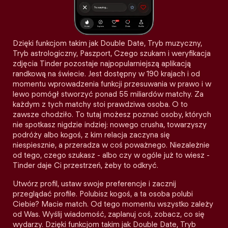
Dzięki funkcjom takim jak Double Date, Tryb muzyczny,
Tryb astrologiczny, Paszport, Czego szukam i weryfikacja
zdjęcia Tinder pozostaje najpopularniejszą aplikacją
randkową na świecie. Jest dostępny w 190 krajach i od
momentu wprowadzenia funkcji przesuwania w prawo i w
lewo pomógł stworzyć ponad 55 miliardów matchy. Za
każdym z tych matchy stoi prawdziwa osoba. O to
zawsze chodziło. To tutaj możesz poznać osoby, których
nie spotkasz nigdzie indziej: nowego crusha, towarzyszy
podróży albo kogoś, z kim relacja zaczyna się
niespiesznie, a przeradza w coś poważnego. Niezależnie
od tego, czego szukasz - albo czy w ogóle już to wiesz -
Tinder daje Ci przestrzeń, żeby to odkryć.
Utwórz profil, ustaw swoje preferencje i zacznij
przeglądać profile. Polubisz kogoś, a ta osoba polubi
Ciebie? Macie match. Od tego momentu wszystko zależy
od Was. Wyślij wiadomość, zaplanuj coś, zobacz, co się
wydarzy. Dzięki funkcjom takim jak Double Date, Tryb