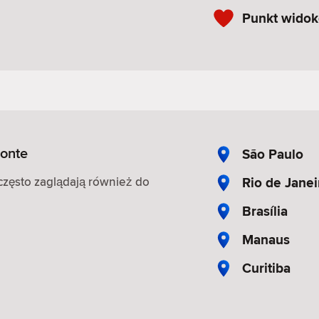
Punkt wido
zonte
São Paulo
Rio de Janei
, często zaglądają również do
Brasília
Manaus
Curitiba