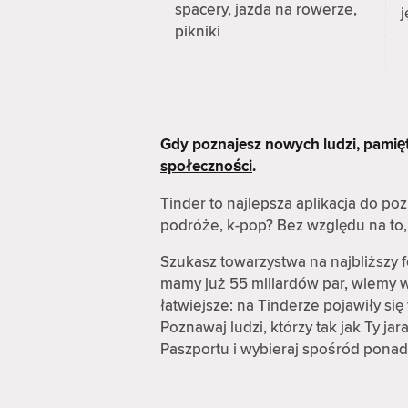
spacery, jazda na rowerze,
j
pikniki
Gdy poznajesz nowych ludzi, pamię
społeczności
.
Tinder to najlepsza aplikacja do p
podróże, k-pop? Bez względu na to, 
Szukasz towarzystwa na najbliższy 
mamy już 55 miliardów par, wiemy wi
łatwiejsze: na Tinderze pojawiły s
Poznawaj ludzi, którzy tak jak Ty ja
Paszportu i wybieraj spośród ponad