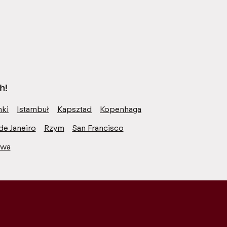
h!
nki
Istambuł
Kapsztad
Kopenhaga
de Janeiro
Rzym
San Francisco
awa