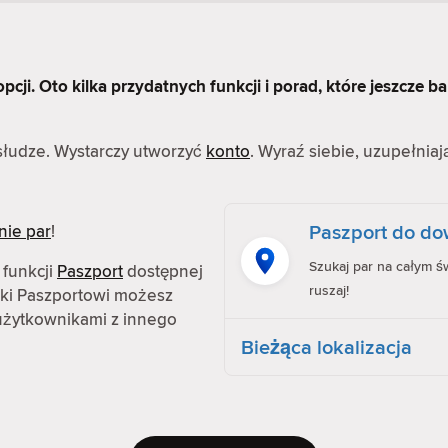
cji. Oto kilka przydatnych funkcji i porad, które jeszcze ba
bsłudze. Wystarczy utworzyć
konto
. Wyraź siebie, uzupełniaj
Paszport do dow
nie par
!
Szukaj par na całym św
 funkcji
Paszport
dostępnej
ruszaj!
ęki Paszportowi możesz
z użytkownikami z innego
Bieżąca lokalizacja