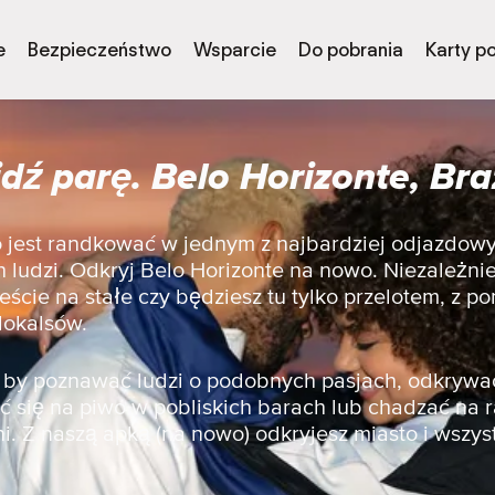
e
Bezpieczeństwo
Wsparcie
Do pobrania
Karty p
dź parę. Belo Horizonte, Bra
to jest randkować w jednym z najbardziej odjazdow
ludzi. Odkryj Belo Horizonte na nowo. Niezależnie
ście na stałe czy będziesz tu tylko przelotem, z 
lokalsów.
a, by poznawać ludzi o podobnych pasjach, odkrywa
 się na piwo w pobliskich barach lub chadzać na 
i. Z naszą apką (na nowo) odkryjesz miasto i wszyst