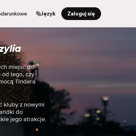
odarunkowe
Język
Zaloguj się
zylia
ych miejsc do
 od tego, czy
pomocą Tindera
ć kluby z nowymi
randki do
kie jego atrakcje.