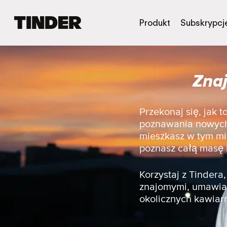
T
Produkt
Subskrypcj
i
n
d
e
Znaj
r
S
t
r
Przekonaj się, jak 
o
poznawania nowych 
n
mieszkasz w tym mie
a
poznasz całą masę 
g
ł
ó
Korzystaj z Tinder
w
znajomymi, umawiać
n
okolicznych kawiarn
a