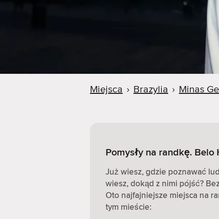
Miejsca
›
Brazylia
›
Minas Ge
Pomysły na randkę. Belo H
Już wiesz, gdzie poznawać ludz
wiesz, dokąd z nimi pójść? Be
Oto najfajniejsze miejsca na r
tym mieście: