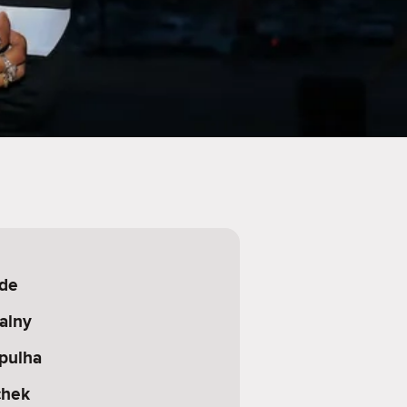
ade
alny
pulha
chek