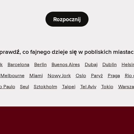
Rozpocznij
prawdź, co fajnego dzieje się w pobliskich miastac
k
Barcelona
Berlin
Buenos Aires
Dubaj
Dublin
Helsi
Melbourne
Miami
Nowy Jork
Oslo
Paryż
Praga
Rio 
o Paulo
Seul
Sztokholm
Taipei
Tel Aviv
Tokio
Warsz