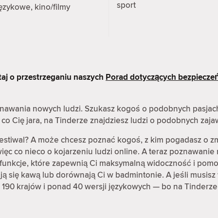
sport
ęzykowe, kino/filmy
taj o przestrzeganiu naszych
Porad dotyczących bezpiecze
oznawania nowych ludzi. Szukasz kogoś o podobnych pasjac
co Cię jara, na Tinderze znajdziesz ludzi o podobnych zaj
festiwal? A może chcesz poznać kogoś, z kim pogadasz o z
ęc co nieco o kojarzeniu ludzi online. A teraz poznawanie 
ię funkcje, które zapewnią Ci maksymalną widoczność i pomo
rają się kawą lub dorównają Ci w badmintonie. A jeśli musisz 
 190 krajów i ponad 40 wersji językowych — bo na Tinderze