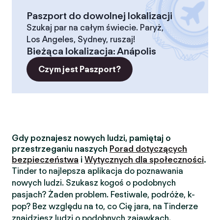
Paszport do dowolnej lokalizacji
Szukaj par na całym świecie. Paryż,
Los Angeles, Sydney, ruszaj!
Bieżąca lokalizacja
:
Anápolis
Czym jest Paszport?
Gdy poznajesz nowych ludzi, pamiętaj o
przestrzeganiu naszych
Porad dotyczących
bezpieczeństwa
i
Wytycznych dla społeczności
.
Tinder to najlepsza aplikacja do poznawania
nowych ludzi. Szukasz kogoś o podobnych
pasjach? Żaden problem. Festiwale, podróże, k-
pop? Bez względu na to, co Cię jara, na Tinderze
znajdziesz ludzi o podobnych zajawkach.