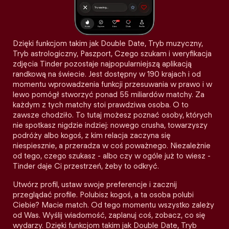
Dzięki funkcjom takim jak Double Date, Tryb muzyczny,
Tryb astrologiczny, Paszport, Czego szukam i weryfikacja
zdjęcia Tinder pozostaje najpopularniejszą aplikacją
randkową na świecie. Jest dostępny w 190 krajach i od
momentu wprowadzenia funkcji przesuwania w prawo i w
lewo pomógł stworzyć ponad 55 miliardów matchy. Za
każdym z tych matchy stoi prawdziwa osoba. O to
zawsze chodziło. To tutaj możesz poznać osoby, których
nie spotkasz nigdzie indziej: nowego crusha, towarzyszy
podróży albo kogoś, z kim relacja zaczyna się
niespiesznie, a przeradza w coś poważnego. Niezależnie
od tego, czego szukasz - albo czy w ogóle już to wiesz -
Tinder daje Ci przestrzeń, żeby to odkryć.
Utwórz profil, ustaw swoje preferencje i zacznij
przeglądać profile. Polubisz kogoś, a ta osoba polubi
Ciebie? Macie match. Od tego momentu wszystko zależy
od Was. Wyślij wiadomość, zaplanuj coś, zobacz, co się
wydarzy. Dzięki funkcjom takim jak Double Date, Tryb