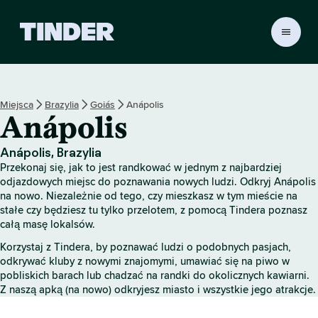
T
i
n
d
e
Miejsca
Brazylia
Goiás
Anápolis
r
Anápolis
S
t
r
Anápolis, Brazylia
o
Przekonaj się, jak to jest randkować w jednym z najbardziej
n
odjazdowych miejsc do poznawania nowych ludzi. Odkryj Anápolis
a
na nowo. Niezależnie od tego, czy mieszkasz w tym mieście na
stałe czy będziesz tu tylko przelotem, z pomocą Tindera poznasz
g
całą masę lokalsów.
ł
ó
Korzystaj z Tindera, by poznawać ludzi o podobnych pasjach,
w
odkrywać kluby z nowymi znajomymi, umawiać się na piwo w
n
pobliskich barach lub chadzać na randki do okolicznych kawiarni.
a
Z naszą apką (na nowo) odkryjesz miasto i wszystkie jego atrakcje.