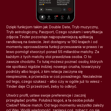
Dzięki funkcjom takim jak Double Date, Tryb muzyczny,
Tryb astrologiczny, Paszport, Czego szukam i weryfikacja
zdjęcia Tinder pozostaje najpopularniejszą aplikacją
randkową na świecie. Jest dostępny w 190 krajach i od
momentu wprowadzenia funkcji przesuwania w prawo i w
lewo pomógł stworzyć ponad 55 miliardów matchy. Za
każdym z tych matchy stoi prawdziwa osoba. O to
zawsze chodziło. To tutaj możesz poznać osoby, których
nie spotkasz nigdzie indziej: nowego crusha, towarzyszy
podróży albo kogoś, z kim relacja zaczyna się
niespiesznie, a przeradza w coś poważnego. Niezależnie
od tego, czego szukasz - albo czy w ogóle już to wiesz -
Tinder daje Ci przestrzeń, żeby to odkryć.
Utwórz profil, ustaw swoje preferencje i zacznij
przeglądać profile. Polubisz kogoś, a ta osoba polubi
Ciebie? Macie match. Od tego momentu wszystko zależy
od Was. Wyślij wiadomość, zaplanuj coś, zobacz, co się