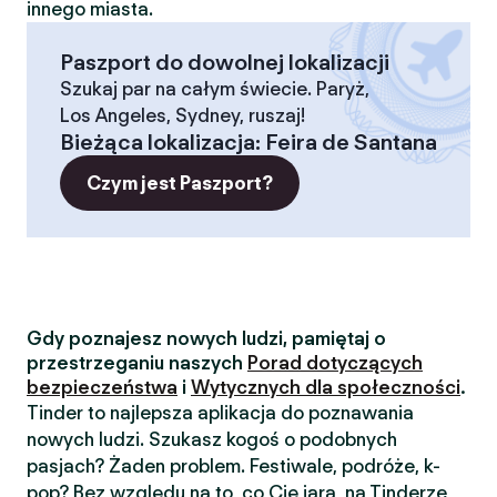
innego miasta.
Paszport do dowolnej lokalizacji
Szukaj par na całym świecie. Paryż,
Los Angeles, Sydney, ruszaj!
Bieżąca lokalizacja
:
Feira de Santana
Czym jest Paszport?
Gdy poznajesz nowych ludzi, pamiętaj o
przestrzeganiu naszych
Porad dotyczących
bezpieczeństwa
i
Wytycznych dla społeczności
.
Tinder to najlepsza aplikacja do poznawania
nowych ludzi. Szukasz kogoś o podobnych
pasjach? Żaden problem. Festiwale, podróże, k-
pop? Bez względu na to, co Cię jara, na Tinderze