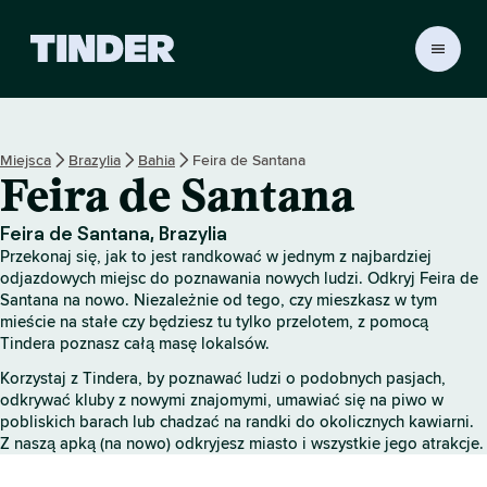
T
i
n
d
e
Miejsca
Brazylia
Bahia
Feira de Santana
r
Feira de Santana
S
t
r
Feira de Santana, Brazylia
o
Przekonaj się, jak to jest randkować w jednym z najbardziej
n
odjazdowych miejsc do poznawania nowych ludzi. Odkryj Feira de
a
Santana na nowo. Niezależnie od tego, czy mieszkasz w tym
mieście na stałe czy będziesz tu tylko przelotem, z pomocą
g
Tindera poznasz całą masę lokalsów.
ł
ó
Korzystaj z Tindera, by poznawać ludzi o podobnych pasjach,
w
odkrywać kluby z nowymi znajomymi, umawiać się na piwo w
n
pobliskich barach lub chadzać na randki do okolicznych kawiarni.
a
Z naszą apką (na nowo) odkryjesz miasto i wszystkie jego atrakcje.