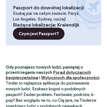
Paszport do dowolnej lokalizacji
Szukaj par na całym świecie. Paryż,
Los Angeles, Sydney, ruszaj!
Bieżąca lokalizacja
:
Kralendijk
Czym jest Paszport?
Gdy poznajesz nowych ludzi, pamiętaj o
przestrzeganiu naszych
Porad dotyczących
bezpieczeństwa
i
Wytycznych dla społeczności
.
Tinder to najlepsza aplikacja do poznawania
nowych ludzi. Szukasz kogoś o podobnych
pasjach? Żaden problem. Festiwale, podróże, k-
pop? Bez względu na to, co Cię jara, na Tinderze
znajdziesz ludzi o podobnych zajawkach.