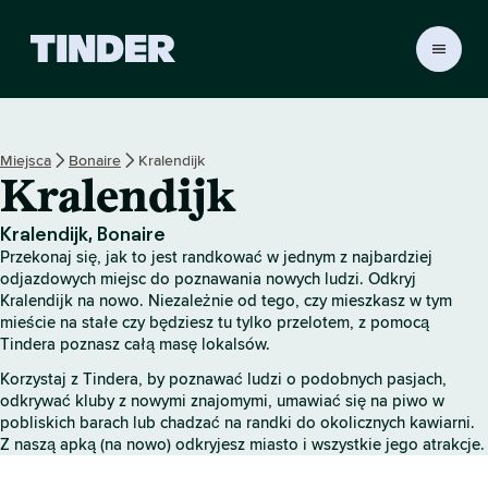
T
i
n
d
e
Miejsca
Bonaire
Kralendijk
r
Kralendijk
S
t
r
Kralendijk, Bonaire
o
Przekonaj się, jak to jest randkować w jednym z najbardziej
n
odjazdowych miejsc do poznawania nowych ludzi. Odkryj
a
Kralendijk na nowo. Niezależnie od tego, czy mieszkasz w tym
mieście na stałe czy będziesz tu tylko przelotem, z pomocą
g
Tindera poznasz całą masę lokalsów.
ł
ó
Korzystaj z Tindera, by poznawać ludzi o podobnych pasjach,
w
odkrywać kluby z nowymi znajomymi, umawiać się na piwo w
n
pobliskich barach lub chadzać na randki do okolicznych kawiarni.
a
Z naszą apką (na nowo) odkryjesz miasto i wszystkie jego atrakcje.