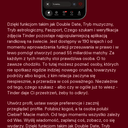
Dzięki funkcjom takim jak Double Date, Tryb muzyczny,
Tryb astrologiczny, Paszport, Czego szukam i weryfikacja
zdjęcia Tinder pozostaje najpopularniejszą aplikacją
randkową na świecie. Jest dostępny w 190 krajach i od
momentu wprowadzenia funkcji przesuwania w prawo i w
lewo pomógł stworzyć ponad 55 miliardów matchy. Za
każdym z tych matchy stoi prawdziwa osoba. O to
zawsze chodziło. To tutaj możesz poznać osoby, których
nie spotkasz nigdzie indziej: nowego crusha, towarzyszy
podróży albo kogoś, z kim relacja zaczyna się
niespiesznie, a przeradza w coś poważnego. Niezależnie
od tego, czego szukasz - albo czy w ogóle już to wiesz -
Tinder daje Ci przestrzeń, żeby to odkryć.
Utwórz profil, ustaw swoje preferencje i zacznij
przeglądać profile. Polubisz kogoś, a ta osoba polubi
Ciebie? Macie match. Od tego momentu wszystko zależy
od Was. Wyślij wiadomość, zaplanuj coś, zobacz, co się
wydarzy. Dzięki funkcjom takim jak Double Date, Tryb