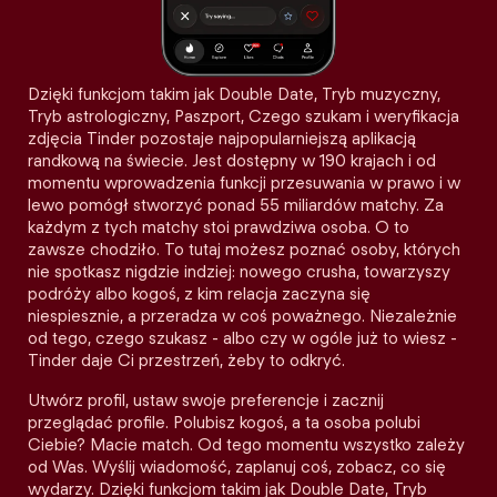
Dzięki funkcjom takim jak Double Date, Tryb muzyczny,
Tryb astrologiczny, Paszport, Czego szukam i weryfikacja
zdjęcia Tinder pozostaje najpopularniejszą aplikacją
randkową na świecie. Jest dostępny w 190 krajach i od
momentu wprowadzenia funkcji przesuwania w prawo i w
lewo pomógł stworzyć ponad 55 miliardów matchy. Za
każdym z tych matchy stoi prawdziwa osoba. O to
zawsze chodziło. To tutaj możesz poznać osoby, których
nie spotkasz nigdzie indziej: nowego crusha, towarzyszy
podróży albo kogoś, z kim relacja zaczyna się
niespiesznie, a przeradza w coś poważnego. Niezależnie
od tego, czego szukasz - albo czy w ogóle już to wiesz -
Tinder daje Ci przestrzeń, żeby to odkryć.
Utwórz profil, ustaw swoje preferencje i zacznij
przeglądać profile. Polubisz kogoś, a ta osoba polubi
Ciebie? Macie match. Od tego momentu wszystko zależy
od Was. Wyślij wiadomość, zaplanuj coś, zobacz, co się
wydarzy. Dzięki funkcjom takim jak Double Date, Tryb