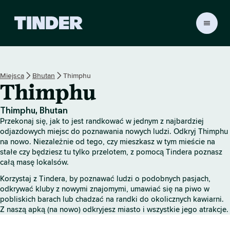
T
i
n
d
e
Miejsca
Bhutan
Thimphu
r
Thimphu
S
t
r
Thimphu, Bhutan
o
Przekonaj się, jak to jest randkować w jednym z najbardziej
n
odjazdowych miejsc do poznawania nowych ludzi. Odkryj Thimphu
a
na nowo. Niezależnie od tego, czy mieszkasz w tym mieście na
stałe czy będziesz tu tylko przelotem, z pomocą Tindera poznasz
g
całą masę lokalsów.
ł
ó
Korzystaj z Tindera, by poznawać ludzi o podobnych pasjach,
w
odkrywać kluby z nowymi znajomymi, umawiać się na piwo w
n
pobliskich barach lub chadzać na randki do okolicznych kawiarni.
a
Z naszą apką (na nowo) odkryjesz miasto i wszystkie jego atrakcje.