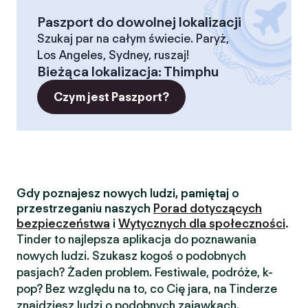
Paszport do dowolnej lokalizacji
Szukaj par na całym świecie. Paryż,
Los Angeles, Sydney, ruszaj!
Bieżąca lokalizacja
:
Thimphu
Czym jest Paszport?
Gdy poznajesz nowych ludzi, pamiętaj o
przestrzeganiu naszych
Porad dotyczących
bezpieczeństwa
i
Wytycznych dla społeczności
.
Tinder to najlepsza aplikacja do poznawania
nowych ludzi. Szukasz kogoś o podobnych
pasjach? Żaden problem. Festiwale, podróże, k-
pop? Bez względu na to, co Cię jara, na Tinderze
znajdziesz ludzi o podobnych zajawkach.