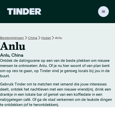
T
i
n
d
e
Bestemmingen
China
Hubei
Anlu
r
Anlu
h
o
m
Anlu, China
e
Ontdek de datingscene op een van de beste plekken om nieuwe
p
mensen te ontmoeten: Anlu. Of je nu hier woont of van plan bent
a
om op reis te gaan, op Tinder vind je genoeg locals bij jou in de
buurt.
g
i
Gebruik Tinder om te matchen met iemand die jouw interesses
n
deelt, ontdek het nachtleven met een nieuwe vriend(in), drink een
a
drankje in een lokale bar of geniet van een koffiedate in een
nabijgelegen café. Of ga de stad verkennen om de leukste dingen
te ontdekken (of te herontdekken).