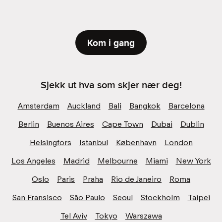
Kom i gang
Sjekk ut hva som skjer nær deg!
Amsterdam
Auckland
Bali
Bangkok
Barcelona
Berlin
Buenos Aires
Cape Town
Dubai
Dublin
Helsingfors
Istanbul
København
London
Los Angeles
Madrid
Melbourne
Miami
New York
Oslo
Paris
Praha
Rio de Janeiro
Roma
San Fransisco
São Paulo
Seoul
Stockholm
Taipei
Tel Aviv
Tokyo
Warszawa