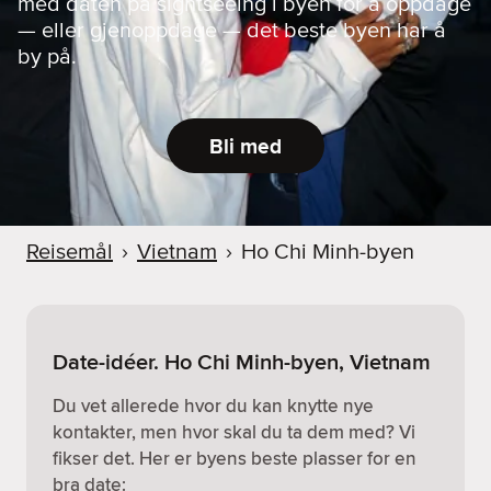
med daten på sightseeing i byen for å oppdage
— eller gjenoppdage — det beste byen har å
by på.
Bli med
Reisemål
›
Vietnam
›
Ho Chi Minh-byen
Date-idéer. Ho Chi Minh-byen, Vietnam
Du vet allerede hvor du kan knytte nye
kontakter, men hvor skal du ta dem med? Vi
fikser det. Her er byens beste plasser for en
bra date: