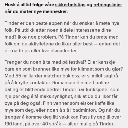
Husk å alltid følge våre
sikkerhetstips
og
retningslinjer
når du møter nye mennesker.
Tinder er den beste appen når du ønsker å møte nye
folk. På utkikk etter noen å dele interessene dine
med? Ikke noe problem. På Tinder kan du prate med
folk om de aktivitetene du liker aller best — enten det
er roadtrips eller kveldsmarkeder.
Trenger du noen å ta med på festival? Eller kanskje
bare en som brenner like mye for klimaet som du gjør?
Med 55 milliarder matcher bak oss, er vi mildt sagt rå
på å knytte kontakter. Romansen din med online
dating er blitt enda bedre: Tinder har funksjoner som
hjelper deg å få maks synlighet, slik at de du liker får
øye på deg også. Finn venner som elsker kaffe like
mye som deg, eller noen å slå i badminton. Og når du
trenger å komme deg litt vekk kan Pass fly deg til over
190 land, på over 40 språk — alt er mulig på Tinder.