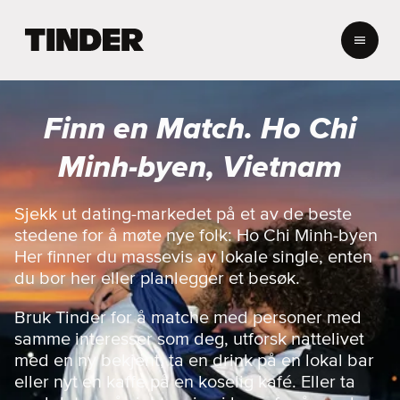
T
i
n
d
e
Finn en Match. Ho Chi
r
s
Minh-byen, Vietnam
h
j
e
Sjekk ut dating-markedet på et av de beste
m
stedene for å møte nye folk: Ho Chi Minh-byen
m
Her finner du massevis av lokale single, enten
e
du bor her eller planlegger et besøk.
s
i
Bruk Tinder for å matche med personer med
d
e
samme interesser som deg, utforsk nattelivet
med en ny bekjent, ta en drink på en lokal bar
eller nyt en kaffe på en koselig kafé. Eller ta