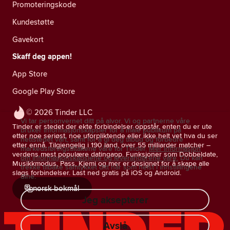
Promoteringskode
Kundestøtte
Gavekort
Skaff deg appen!
App Store
Google Play Store
© 2026 Tinder LLC
Vi tar personvernet ditt på alvor. Vi og partnerne våre
Tinder er stedet der ekte forbindelser oppstår, enten du er ute
bruker informasjonskapsler for å måle publikum på
etter noe seriøst, noe uforpliktende eller ikke helt vet hva du ser
nettstedet vårt, samt for å gi deg tilbud og forbedre
etter ennå. Tilgjengelig i 190 land, over 55 milliarder matcher –
markedsføringstiltakene våre for Tinder.
Mer informasjon
verdens mest populære datingapp. Funksjoner som Dobbeldate,
om informasjonskapslene og leverandørene våre.
Du kan
Musikkmodus, Pass, Kjemi og mer er designet for å skape alle
trekke tilbake samtykket ditt når som helst i innstillingene
slags forbindelser. Last ned gratis på iOS og Android.
dine.
norsk bokmål
Jeg aksepterer
Avslå