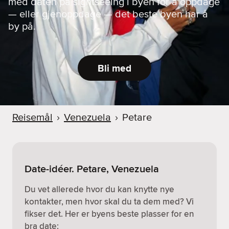
med daten på sightseeing i byen for å oppdage
— eller gjenoppdage — det beste byen har å
by på.
Bli med
Reisemål
›
Venezuela
›
Petare
Date-idéer. Petare, Venezuela
Du vet allerede hvor du kan knytte nye
kontakter, men hvor skal du ta dem med? Vi
fikser det. Her er byens beste plasser for en
bra date: