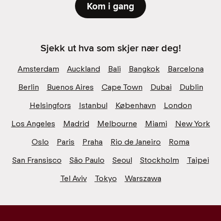
Kom i gang
Sjekk ut hva som skjer nær deg!
Amsterdam
Auckland
Bali
Bangkok
Barcelona
Berlin
Buenos Aires
Cape Town
Dubai
Dublin
Helsingfors
Istanbul
København
London
Los Angeles
Madrid
Melbourne
Miami
New York
Oslo
Paris
Praha
Rio de Janeiro
Roma
San Fransisco
São Paulo
Seoul
Stockholm
Taipei
Tel Aviv
Tokyo
Warszawa