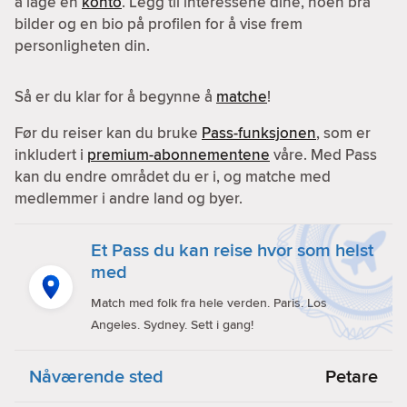
å lage en
konto
. Legg til interessene dine, noen bra
bilder og en bio på profilen for å vise frem
personligheten din.
Så er du klar for å begynne å
matche
!
Før du reiser kan du bruke
Pass-funksjonen
, som er
inkludert i
premium-abonnementene
våre. Med Pass
kan du endre området du er i, og matche med
medlemmer i andre land og byer.
Et Pass du kan reise hvor som helst
med
Match med folk fra hele verden. Paris. Los
Angeles. Sydney. Sett i gang!
Nåværende sted
Petare