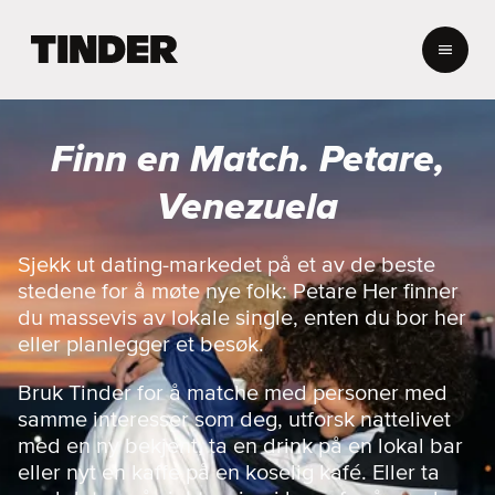
T
i
n
d
e
Finn en Match. Petare,
r
s
Venezuela
h
j
e
Sjekk ut dating-markedet på et av de beste
m
stedene for å møte nye folk: Petare Her finner
m
du massevis av lokale single, enten du bor her
e
eller planlegger et besøk.
s
i
Bruk Tinder for å matche med personer med
d
e
samme interesser som deg, utforsk nattelivet
med en ny bekjent, ta en drink på en lokal bar
eller nyt en kaffe på en koselig kafé. Eller ta