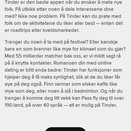
Tinder er den beste appen når du ønsker å møte nye
folk. På utkikk etter noen å dele interessene dine
med? Ikke noe problem. På Tinder kan du prate med
folk om de aktivitetene du liker aller best — enten det
er roadtrips eller kveldsmarkeder.
Trenger du noen å ta med på festival? Eller kanskje
bare en som brenner like mye for klimaet som du gjør?
Med 55 milliarder matcher bak oss, er vi mildt sagt rå
på å knytte kontakter. Romansen din med online
dating er blitt enda bedre: Tinder har funksjoner som
hjelper deg å få maks synlighet, slik at de du liker får
øye på deg også. Finn venner som elsker kaffe like
mye som deg, eller noen å slå i badminton. Og når du
trenger å komme deg litt vekk kan Pass fly deg til over
190 land, på over 40 språk — alt er mulig på Tinder.