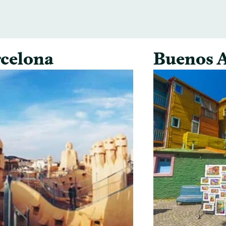
celona
Buenos A