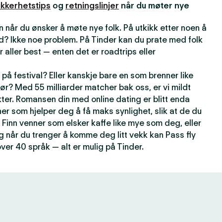
ikkerhetstips
og
retningslinjer
når du møter nye
 når du ønsker å møte nye folk. På utkikk etter noen å
d? Ikke noe problem. På Tinder kan du prate med folk
r aller best — enten det er roadtrips eller
på festival? Eller kanskje bare en som brenner like
ør? Med 55 milliarder matcher bak oss, er vi mildt
kter. Romansen din med online dating er blitt enda
er som hjelper deg å få maks synlighet, slik at de du
 Finn venner som elsker kaffe like mye som deg, eller
g når du trenger å komme deg litt vekk kan Pass fly
over 40 språk — alt er mulig på Tinder.