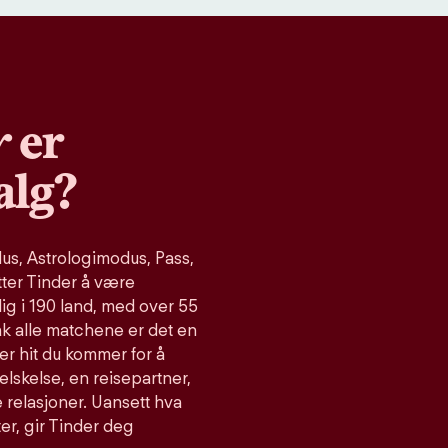
r
er
alg?
s, Astrologimodus, Pass,
tter Tinder å være
ig i 190 land, med over 55
ak alle matchene er det en
er hit du kommer for å
relskelse, en reisepartner,
 relasjoner. Uansett hva
ter, gir Tinder deg