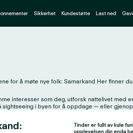
onnementer
Sikkerhet
Kundestøtte
Last ned
Gave
ne for å møte nye folk: Samarkand Her finner du 
interesser som deg, utforsk nattelivet med en ny
på sightseeing i byen for å oppdage — eller gjen
kand:
Tinder er fullt av kule f
opplevelsen din enda b