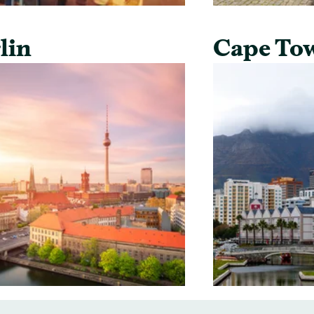
lin
Cape To