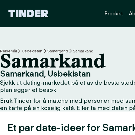
T
Produkt
Ab
i
n
d
e
r
s
Reisemål
Usbekistan
Samarqand
Samarkand
Samarkand
h
j
e
Samarkand, Usbekistan
m
Sjekk ut dating-markedet på et av de beste stede
m
e
planlegger et besøk.
s
Bruk Tinder for å matche med personer med samme 
i
en kaffe på en koselig kafé. Eller ta med daten 
d
e
Et par date-ideer for Samar