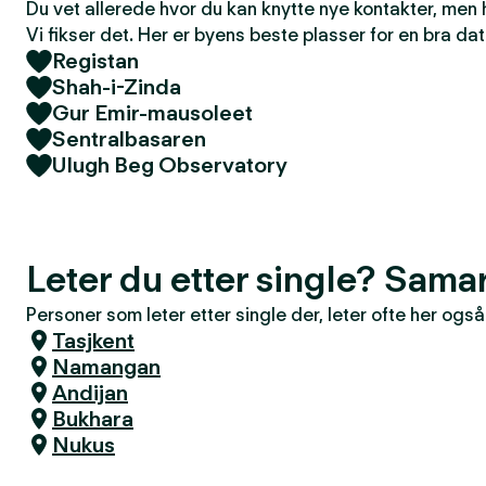
Du vet allerede hvor du kan knytte nye kontakter, men
Vi fikser det. Her er byens beste plasser for en bra dat
Registan
Shah-i-Zinda
Gur Emir-mausoleet
Sentralbasaren
Ulugh Beg Observatory
Leter du etter single? Sam
Personer som leter etter single der, leter ofte her også
Tasjkent
Namangan
Andijan
Bukhara
Nukus