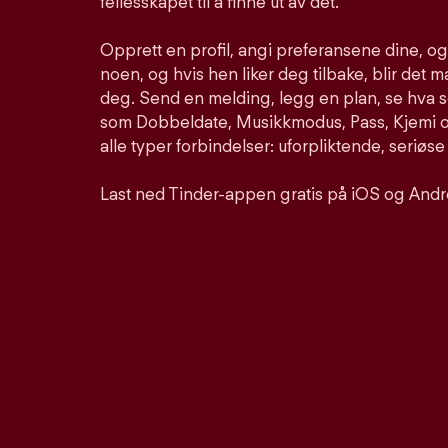
fellesskapet til å finne ut av det.
Opprett en profil, angi preferansene dine, o
noen, og hvis hen liker deg tilbake, blir det m
deg. Send en melding, legg en plan, se hva 
som Dobbeldate, Musikkmodus, Pass, Kjemi og
alle typer forbindelser: uforpliktende, seriøse
Last ned Tinder-appen gratis på iOS og Andr