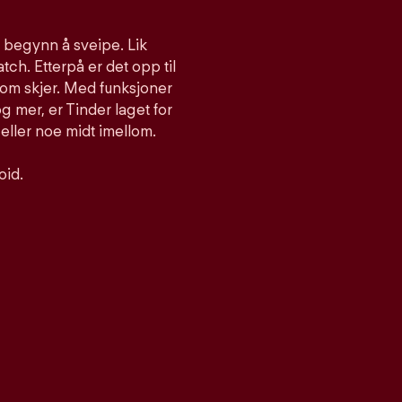
g begynn å sveipe. Lik
atch. Etterpå er det opp til
som skjer. Med funksjoner
 mer, er Tinder laget for
 eller noe midt imellom.
oid.