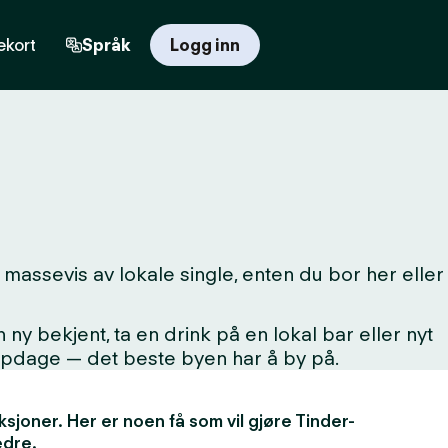
kort
Språk
Logg inn
massevis av lokale single, enten du bor her eller
 bekjent, ta en drink på en lokal bar eller nyt
oppdage — det beste byen har å by på.
unksjoner. Her er noen få som vil gjøre Tinder-
edre.