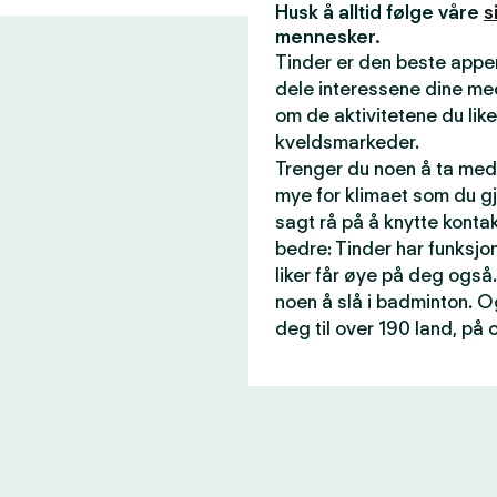
Husk å alltid følge våre
s
mennesker.
Tinder er den beste appen
dele interessene dine me
om de aktivitetene du like
kveldsmarkeder.
Trenger du noen å ta med 
mye for klimaet som du gj
sagt rå på å knytte konta
bedre: Tinder har funksjon
liker får øye på deg også.
noen å slå i badminton. O
deg til over 190 land, på 