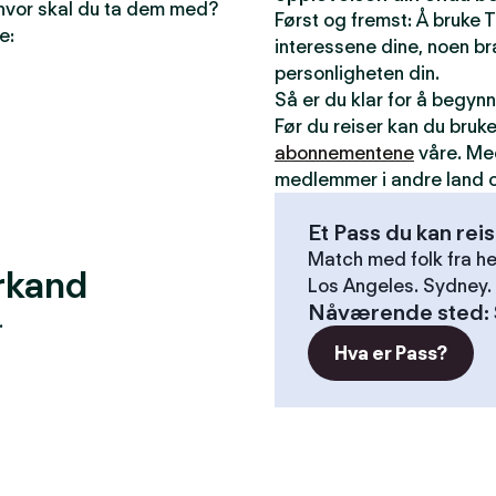
 hvor skal du ta dem med?
Først og fremst: Å bruke T
e:
interessene dine, noen bra
personligheten din.
Så er du klar for å begyn
Før du reiser kan du bruk
abonnementene
våre. Me
medlemmer i andre land o
Et Pass du kan rei
Match med folk fra he
arkand
Los Angeles. Sydney. 
Nåværende sted
:
.
Hva er Pass?