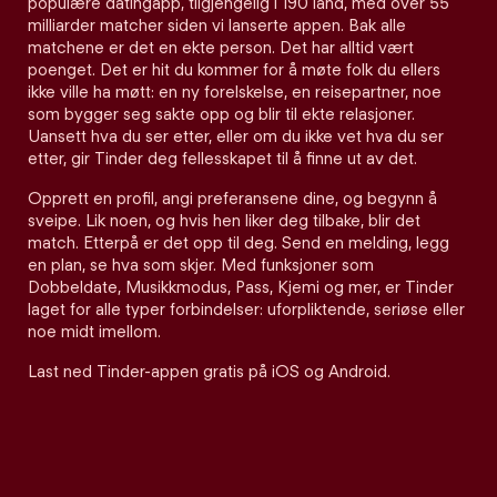
populære datingapp, tilgjengelig i 190 land, med over 55
milliarder matcher siden vi lanserte appen. Bak alle
matchene er det en ekte person. Det har alltid vært
poenget. Det er hit du kommer for å møte folk du ellers
ikke ville ha møtt: en ny forelskelse, en reisepartner, noe
som bygger seg sakte opp og blir til ekte relasjoner.
Uansett hva du ser etter, eller om du ikke vet hva du ser
etter, gir Tinder deg fellesskapet til å finne ut av det.
Opprett en profil, angi preferansene dine, og begynn å
sveipe. Lik noen, og hvis hen liker deg tilbake, blir det
match. Etterpå er det opp til deg. Send en melding, legg
en plan, se hva som skjer. Med funksjoner som
Dobbeldate, Musikkmodus, Pass, Kjemi og mer, er Tinder
laget for alle typer forbindelser: uforpliktende, seriøse eller
noe midt imellom.
Last ned Tinder-appen gratis på iOS og Android.