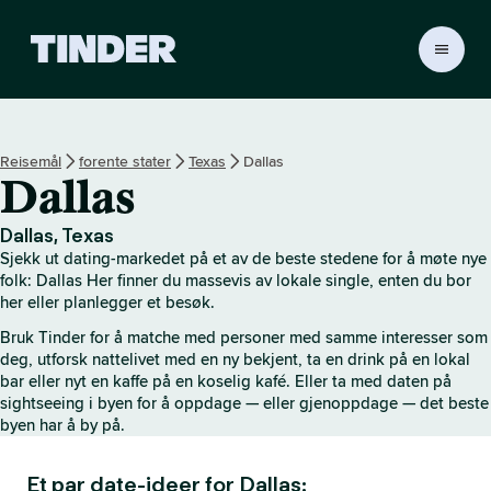
T
i
n
d
e
Reisemål
forente stater
Texas
Dallas
r
Dallas
s
h
j
Dallas, Texas
e
Sjekk ut dating-markedet på et av de beste stedene for å møte nye
m
folk: Dallas Her finner du massevis av lokale single, enten du bor
m
her eller planlegger et besøk.
e
Bruk Tinder for å matche med personer med samme interesser som
s
deg, utforsk nattelivet med en ny bekjent, ta en drink på en lokal
i
bar eller nyt en kaffe på en koselig kafé. Eller ta med daten på
d
sightseeing i byen for å oppdage — eller gjenoppdage — det beste
e
byen har å by på.
Et par date-ideer for Dallas: