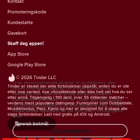
Kontakt
Promoteringskode
Kundestøtte
Gavekort
Skaff deg appen!
App Store
Google Play Store
© 2026 Tinder LLC
Vi tar personvernet ditt på alvor. Vi og partnerne våre
Tinder er stedet der ekte forbindelser oppstår, enten du er ute
bruker informasjonskapsler for å måle publikum på
etter noe seriøst, noe uforpliktende eller ikke helt vet hva du ser
nettstedet vårt, samt for å gi deg tilbud og forbedre
etter ennå. Tilgjengelig i 190 land, over 55 milliarder matcher –
markedsføringstiltakene våre for Tinder.
Mer informasjon
verdens mest populære datingapp. Funksjoner som Dobbeldate,
om informasjonskapslene og leverandørene våre.
Du kan
Musikkmodus, Pass, Kjemi og mer er designet for å skape alle
trekke tilbake samtykket ditt når som helst i innstillingene
slags forbindelser. Last ned gratis på iOS og Android.
dine.
norsk bokmål
Jeg aksepterer