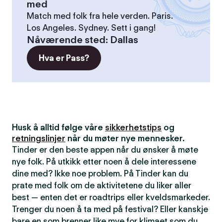
med
Match med folk fra hele verden. Paris.
Los Angeles. Sydney. Sett i gang!
Nåværende sted
:
Dallas
Hva er Pass?
Husk å alltid følge våre
sikkerhetstips
og
retningslinjer
når du møter nye mennesker.
Tinder er den beste appen når du ønsker å møte
nye folk. På utkikk etter noen å dele interessene
dine med? Ikke noe problem. På Tinder kan du
prate med folk om de aktivitetene du liker aller
best — enten det er roadtrips eller kveldsmarkeder.
Trenger du noen å ta med på festival? Eller kanskje
bare en som brenner like mye for klimaet som du