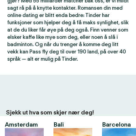
gjør? Med 55 milliarder matcher bak oss, er vi mildt
sagt rå på å knytte kontakter. Romansen din med
online dating er blitt enda bedre: Tinder har
funksjoner som hjelper deg å få maks synlighet, slik
at de du liker får øye på deg også. Finn venner som
elsker kaffe like mye som deg, eller noen å slå i
badminton. Og når du trenger å komme deg litt
vekk kan Pass fly deg til over 190 land, på over 40
språk — alt er mulig på Tinder.
Sjekk ut hva som skjer nær deg!
Amsterdam
Bali
Barcelona