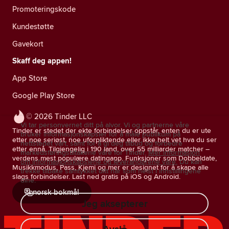
Promoteringskode
Kundestøtte
Gavekort
Skaff deg appen!
App Store
Google Play Store
© 2026 Tinder LLC
Vi tar personvernet ditt på alvor. Vi og partnerne våre
Tinder er stedet der ekte forbindelser oppstår, enten du er ute
bruker informasjonskapsler for å måle publikum på
etter noe seriøst, noe uforpliktende eller ikke helt vet hva du ser
nettstedet vårt, samt for å gi deg tilbud og forbedre
etter ennå. Tilgjengelig i 190 land, over 55 milliarder matcher –
markedsføringstiltakene våre for Tinder.
Mer informasjon
verdens mest populære datingapp. Funksjoner som Dobbeldate,
om informasjonskapslene og leverandørene våre.
Du kan
Musikkmodus, Pass, Kjemi og mer er designet for å skape alle
trekke tilbake samtykket ditt når som helst i innstillingene
slags forbindelser. Last ned gratis på iOS og Android.
dine.
norsk bokmål
Jeg aksepterer