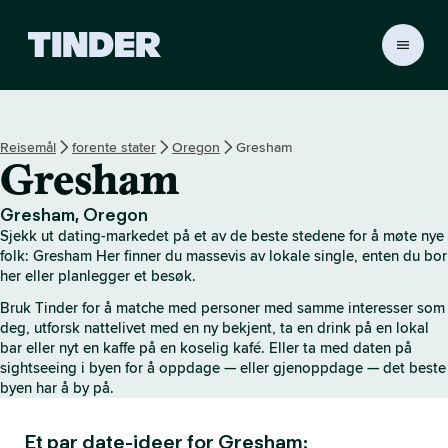
T
i
n
d
e
Reisemål
forente stater
Oregon
Gresham
r
Gresham
s
h
j
Gresham, Oregon
e
Sjekk ut dating-markedet på et av de beste stedene for å møte nye
m
folk: Gresham Her finner du massevis av lokale single, enten du bor
m
her eller planlegger et besøk.
e
Bruk Tinder for å matche med personer med samme interesser som
s
deg, utforsk nattelivet med en ny bekjent, ta en drink på en lokal
i
bar eller nyt en kaffe på en koselig kafé. Eller ta med daten på
d
sightseeing i byen for å oppdage — eller gjenoppdage — det beste
e
byen har å by på.
Et par date-ideer for Gresham: