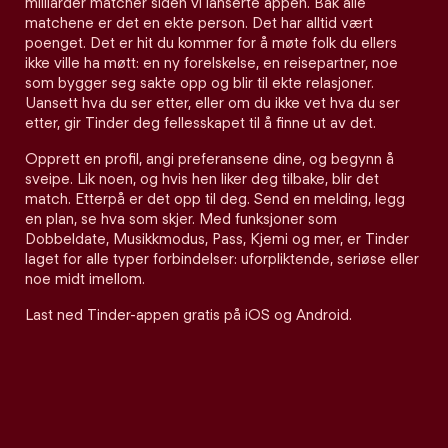
milliarder matcher siden vi lanserte appen. Bak alle
matchene er det en ekte person. Det har alltid vært
poenget. Det er hit du kommer for å møte folk du ellers
ikke ville ha møtt: en ny forelskelse, en reisepartner, noe
som bygger seg sakte opp og blir til ekte relasjoner.
Uansett hva du ser etter, eller om du ikke vet hva du ser
etter, gir Tinder deg fellesskapet til å finne ut av det.
Opprett en profil, angi preferansene dine, og begynn å
sveipe. Lik noen, og hvis hen liker deg tilbake, blir det
match. Etterpå er det opp til deg. Send en melding, legg
en plan, se hva som skjer. Med funksjoner som
Dobbeldate, Musikkmodus, Pass, Kjemi og mer, er Tinder
laget for alle typer forbindelser: uforpliktende, seriøse eller
noe midt imellom.
Last ned Tinder-appen gratis på iOS og Android.