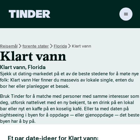
T
i
n
d
e
Reisemål
forente stater
Florida
Klart vann
r
Klart vann
s
h
j
Klart vann, Florida
e
Sjekk ut dating-markedet på et av de beste stedene for å møte nye
m
folk: Klart vann Her finner du massevis av lokale single, enten du
m
bor her eller planlegger et besøk.
e
Bruk Tinder for å matche med personer med samme interesser som
s
deg, utforsk nattelivet med en ny bekjent, ta en drink på en lokal
i
bar eller nyt en kaffe på en koselig kafé. Eller ta med daten på
d
sightseeing i byen for å oppdage — eller gjenoppdage — det beste
e
byen har å by på.
Et par date-ideer for Klart vann: