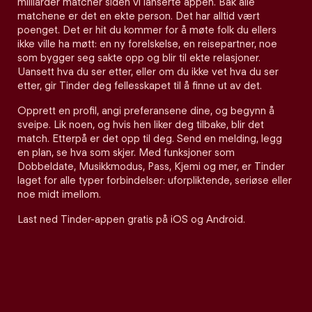
milliarder matcher siden vi lanserte appen. Bak alle
matchene er det en ekte person. Det har alltid vært
poenget. Det er hit du kommer for å møte folk du ellers
ikke ville ha møtt: en ny forelskelse, en reisepartner, noe
som bygger seg sakte opp og blir til ekte relasjoner.
Uansett hva du ser etter, eller om du ikke vet hva du ser
etter, gir Tinder deg fellesskapet til å finne ut av det.
Opprett en profil, angi preferansene dine, og begynn å
sveipe. Lik noen, og hvis hen liker deg tilbake, blir det
match. Etterpå er det opp til deg. Send en melding, legg
en plan, se hva som skjer. Med funksjoner som
Dobbeldate, Musikkmodus, Pass, Kjemi og mer, er Tinder
laget for alle typer forbindelser: uforpliktende, seriøse eller
noe midt imellom.
Last ned Tinder-appen gratis på iOS og Android.