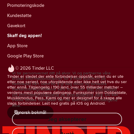
Promoteringskode
Kundestøtte
Gavekort
Skaff deg appen!
App Store
Google Play Store
© 2026 Tinder LLC
Vi tar personvernet ditt på alvor. Vi og partnerne våre
Tinder er stedet der ekte forbindelser oppstår, enten du er ute
bruker informasjonskapsler for å måle publikum på
etter noe seriøst, noe uforpliktende eller ikke helt vet hva du ser
nettstedet vårt, samt for å gi deg tilbud og forbedre
etter ennå. Tilgjengelig i 190 land, over 55 milliarder matcher –
markedsføringstiltakene våre for Tinder.
Mer informasjon
verdens mest populære datingapp. Funksjoner som Dobbeldate,
om informasjonskapslene og leverandørene våre.
Du kan
Musikkmodus, Pass, Kjemi og mer er designet for å skape alle
trekke tilbake samtykket ditt når som helst i innstillingene
slags forbindelser. Last ned gratis på iOS og Android.
dine.
norsk bokmål
Jeg aksepterer