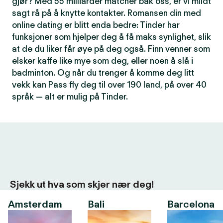
gjør? Med 55 milliarder matcher bak oss, er vi mildt
sagt rå på å knytte kontakter. Romansen din med
online dating er blitt enda bedre: Tinder har
funksjoner som hjelper deg å få maks synlighet, slik
at de du liker får øye på deg også. Finn venner som
elsker kaffe like mye som deg, eller noen å slå i
badminton. Og når du trenger å komme deg litt
vekk kan Pass fly deg til over 190 land, på over 40
språk — alt er mulig på Tinder.
Sjekk ut hva som skjer nær deg!
Amsterdam
Bali
Barcelona