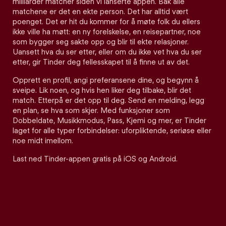
milliarder matcher siden vi lanserte appen. Bak alle
matchene er det en ekte person. Det har alltid vært
poenget. Det er hit du kommer for å møte folk du ellers
ikke ville ha møtt: en ny forelskelse, en reisepartner, noe
som bygger seg sakte opp og blir til ekte relasjoner.
Uansett hva du ser etter, eller om du ikke vet hva du ser
etter, gir Tinder deg fellesskapet til å finne ut av det.
Opprett en profil, angi preferansene dine, og begynn å
sveipe. Lik noen, og hvis hen liker deg tilbake, blir det
match. Etterpå er det opp til deg. Send en melding, legg
en plan, se hva som skjer. Med funksjoner som
Dobbeldate, Musikkmodus, Pass, Kjemi og mer, er Tinder
laget for alle typer forbindelser: uforpliktende, seriøse eller
noe midt imellom.
Last ned Tinder-appen gratis på iOS og Android.