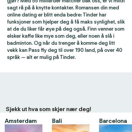
gjør? Med 55 milliarder matcher bak oss, er vi mildt
sagt rå på å knytte kontakter. Romansen din med
online dating er blitt enda bedre: Tinder har
funksjoner som hjelper deg å få maks synlighet, slik
at de du liker får øye på deg også. Finn venner som
elsker kaffe like mye som deg, eller noen å slå i
badminton. Og når du trenger å komme deg litt
vekk kan Pass fly deg til over 190 land, på over 40
språk — alt er mulig på Tinder.
Sjekk ut hva som skjer nær deg!
Amsterdam
Bali
Barcelona