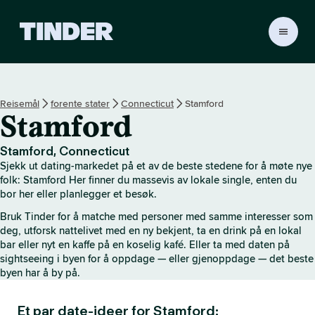
T
i
n
d
e
Reisemål
forente stater
Connecticut
Stamford
r
Stamford
s
h
j
Stamford, Connecticut
e
Sjekk ut dating-markedet på et av de beste stedene for å møte nye
m
folk: Stamford Her finner du massevis av lokale single, enten du
m
bor her eller planlegger et besøk.
e
Bruk Tinder for å matche med personer med samme interesser som
s
deg, utforsk nattelivet med en ny bekjent, ta en drink på en lokal
i
bar eller nyt en kaffe på en koselig kafé. Eller ta med daten på
d
sightseeing i byen for å oppdage — eller gjenoppdage — det beste
e
byen har å by på.
Et par date-ideer for Stamford: