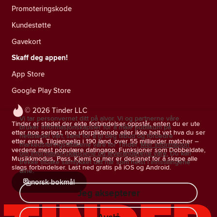
Promoteringskode
Kundestøtte
Gavekort
Skaff deg appen!
App Store
Google Play Store
© 2026 Tinder LLC
Vi tar personvernet ditt på alvor. Vi og partnerne våre
Tinder er stedet der ekte forbindelser oppstår, enten du er ute
bruker informasjonskapsler for å måle publikum på
etter noe seriøst, noe uforpliktende eller ikke helt vet hva du ser
nettstedet vårt, samt for å gi deg tilbud og forbedre
etter ennå. Tilgjengelig i 190 land, over 55 milliarder matcher –
markedsføringstiltakene våre for Tinder.
Mer informasjon
verdens mest populære datingapp. Funksjoner som Dobbeldate,
om informasjonskapslene og leverandørene våre.
Du kan
Musikkmodus, Pass, Kjemi og mer er designet for å skape alle
trekke tilbake samtykket ditt når som helst i innstillingene
slags forbindelser. Last ned gratis på iOS og Android.
dine.
norsk bokmål
Jeg aksepterer