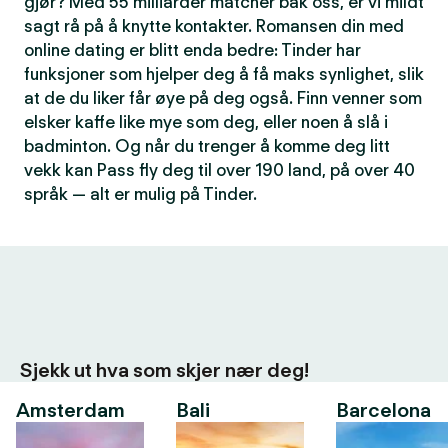
gjør? Med 55 milliarder matcher bak oss, er vi mildt
sagt rå på å knytte kontakter. Romansen din med
online dating er blitt enda bedre: Tinder har
funksjoner som hjelper deg å få maks synlighet, slik
at de du liker får øye på deg også. Finn venner som
elsker kaffe like mye som deg, eller noen å slå i
badminton. Og når du trenger å komme deg litt
vekk kan Pass fly deg til over 190 land, på over 40
språk — alt er mulig på Tinder.
Sjekk ut hva som skjer nær deg!
Amsterdam
Bali
Barcelona