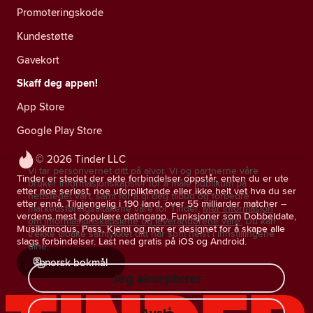
Promoteringskode
Kundestøtte
Gavekort
Skaff deg appen!
App Store
Google Play Store
© 2026 Tinder LLC
Vi tar personvernet ditt på alvor. Vi og partnerne våre
Tinder er stedet der ekte forbindelser oppstår, enten du er ute
bruker informasjonskapsler for å måle publikum på
etter noe seriøst, noe uforpliktende eller ikke helt vet hva du ser
nettstedet vårt, samt for å gi deg tilbud og forbedre
etter ennå. Tilgjengelig i 190 land, over 55 milliarder matcher –
markedsføringstiltakene våre for Tinder.
Mer informasjon
verdens mest populære datingapp. Funksjoner som Dobbeldate,
om informasjonskapslene og leverandørene våre.
Du kan
Musikkmodus, Pass, Kjemi og mer er designet for å skape alle
trekke tilbake samtykket ditt når som helst i innstillingene
slags forbindelser. Last ned gratis på iOS og Android.
dine.
norsk bokmål
Jeg aksepterer