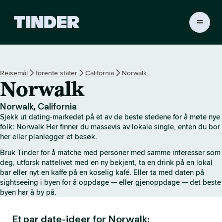
T
i
n
d
e
Reisemål
forente stater
California
Norwalk
r
Norwalk
s
h
j
Norwalk, California
e
Sjekk ut dating-markedet på et av de beste stedene for å møte nye
m
folk: Norwalk Her finner du massevis av lokale single, enten du bor
m
her eller planlegger et besøk.
e
Bruk Tinder for å matche med personer med samme interesser som
s
deg, utforsk nattelivet med en ny bekjent, ta en drink på en lokal
i
bar eller nyt en kaffe på en koselig kafé. Eller ta med daten på
d
sightseeing i byen for å oppdage — eller gjenoppdage — det beste
e
byen har å by på.
Et par date-ideer for Norwalk: