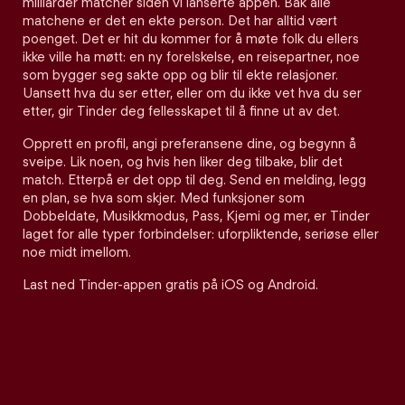
milliarder matcher siden vi lanserte appen. Bak alle
matchene er det en ekte person. Det har alltid vært
poenget. Det er hit du kommer for å møte folk du ellers
ikke ville ha møtt: en ny forelskelse, en reisepartner, noe
som bygger seg sakte opp og blir til ekte relasjoner.
Uansett hva du ser etter, eller om du ikke vet hva du ser
etter, gir Tinder deg fellesskapet til å finne ut av det.
Opprett en profil, angi preferansene dine, og begynn å
sveipe. Lik noen, og hvis hen liker deg tilbake, blir det
match. Etterpå er det opp til deg. Send en melding, legg
en plan, se hva som skjer. Med funksjoner som
Dobbeldate, Musikkmodus, Pass, Kjemi og mer, er Tinder
laget for alle typer forbindelser: uforpliktende, seriøse eller
noe midt imellom.
Last ned Tinder-appen gratis på iOS og Android.