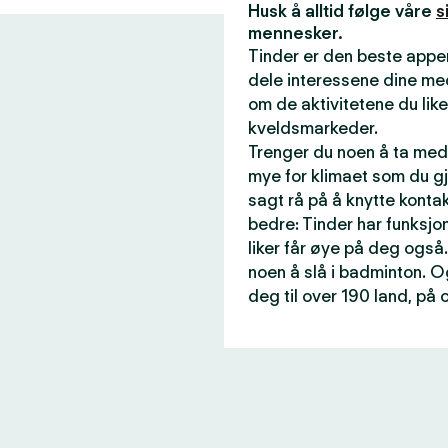
Husk å alltid følge våre
s
mennesker.
Tinder er den beste appen
dele interessene dine me
om de aktivitetene du like
kveldsmarkeder.
Trenger du noen å ta med 
mye for klimaet som du gj
sagt rå på å knytte konta
bedre: Tinder har funksjon
liker får øye på deg også.
noen å slå i badminton. O
deg til over 190 land, på 