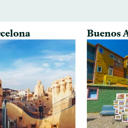
celona
Buenos A