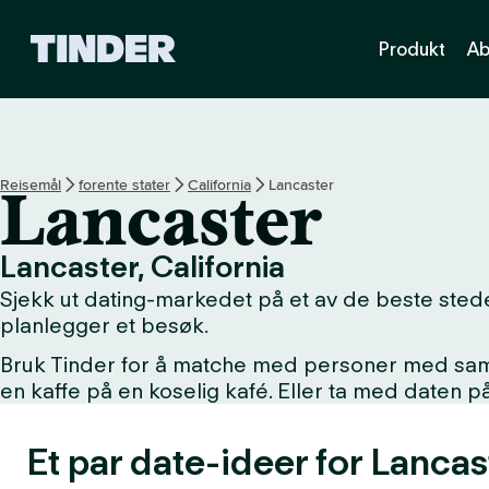
T
Produkt
Ab
i
n
d
e
r
s
Reisemål
forente stater
California
Lancaster
Lancaster
h
j
e
Lancaster, California
m
Sjekk ut dating-markedet på et av de beste stede
m
e
planlegger et besøk.
s
Bruk Tinder for å matche med personer med samme 
i
en kaffe på en koselig kafé. Eller ta med daten 
d
e
Et par date-ideer for Lancas