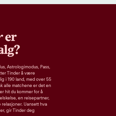
r
er
alg?
s, Astrologimodus, Pass,
tter Tinder å være
ig i 190 land, med over 55
ak alle matchene er det en
er hit du kommer for å
relskelse, en reisepartner,
 relasjoner. Uansett hva
ter, gir Tinder deg