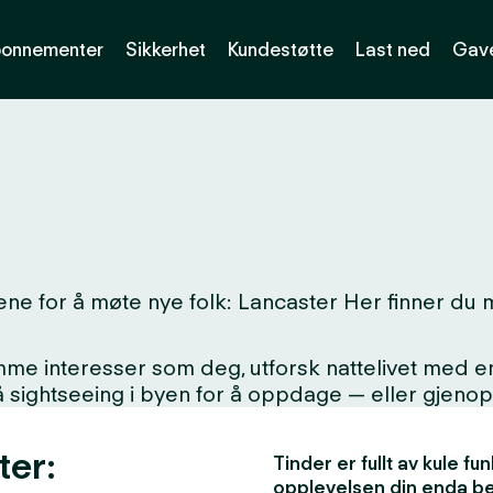
onnementer
Sikkerhet
Kundestøtte
Last ned
Gave
ne for å møte nye folk: Lancaster Her finner du m
interesser som deg, utforsk nattelivet med en ny
på sightseeing i byen for å oppdage — eller gjen
ter:
Tinder er fullt av kule f
opplevelsen din enda b