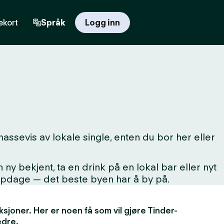
kort
Språk
Logg inn
assevis av lokale single, enten du bor her eller
 bekjent, ta en drink på en lokal bar eller nyt
oppdage — det beste byen har å by på.
unksjoner. Her er noen få som vil gjøre Tinder-
edre.