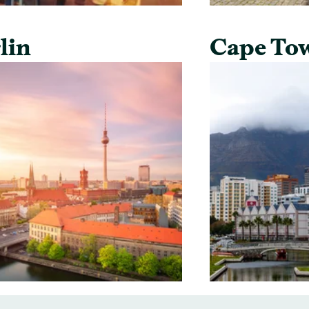
lin
Cape To