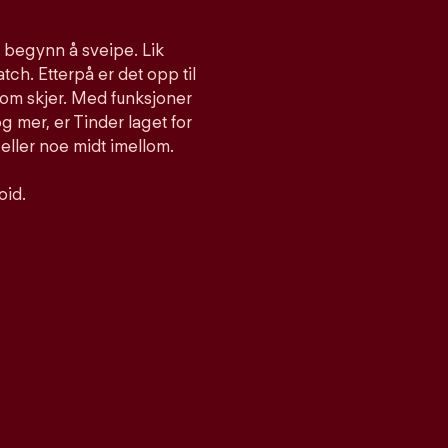
g begynn å sveipe. Lik
atch. Etterpå er det opp til
som skjer. Med funksjoner
 mer, er Tinder laget for
 eller noe midt imellom.
oid.