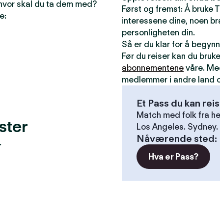
 hvor skal du ta dem med?
Først og fremst: Å bruke T
e:
interessene dine, noen bra
personligheten din.
Så er du klar for å begyn
Før du reiser kan du bruk
abonnementene
våre. Me
medlemmer i andre land o
Et Pass du kan rei
Match med folk fra he
ster
Los Angeles. Sydney. 
Nåværende sted
:
.
Hva er Pass?