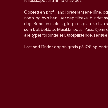
fellesskapet til å finne ut av det.
Opprett en profil, angi preferansene dine, o
noen, og hvis hen liker deg tilbake, blir det m
deg. Send en melding, legg en plan, se hva 
som Dobbeldate, Musikkmodus, Pass, Kjemi og
alle typer forbindelser: uforpliktende, seriøse
Last ned Tinder-appen gratis på iOS og Andr