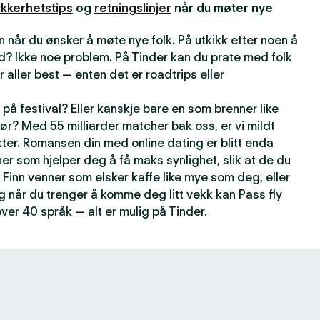
ikkerhetstips
og
retningslinjer
når du møter nye
 når du ønsker å møte nye folk. På utkikk etter noen å
d? Ikke noe problem. På Tinder kan du prate med folk
r aller best — enten det er roadtrips eller
på festival? Eller kanskje bare en som brenner like
ør? Med 55 milliarder matcher bak oss, er vi mildt
kter. Romansen din med online dating er blitt enda
er som hjelper deg å få maks synlighet, slik at de du
 Finn venner som elsker kaffe like mye som deg, eller
g når du trenger å komme deg litt vekk kan Pass fly
over 40 språk — alt er mulig på Tinder.