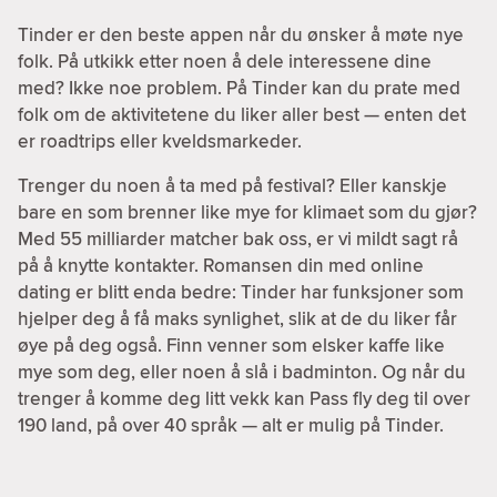
Tinder er den beste appen når du ønsker å møte nye
folk. På utkikk etter noen å dele interessene dine
med? Ikke noe problem. På Tinder kan du prate med
folk om de aktivitetene du liker aller best — enten det
er roadtrips eller kveldsmarkeder.
Trenger du noen å ta med på festival? Eller kanskje
bare en som brenner like mye for klimaet som du gjør?
Med 55 milliarder matcher bak oss, er vi mildt sagt rå
på å knytte kontakter. Romansen din med online
dating er blitt enda bedre: Tinder har funksjoner som
hjelper deg å få maks synlighet, slik at de du liker får
øye på deg også. Finn venner som elsker kaffe like
mye som deg, eller noen å slå i badminton. Og når du
trenger å komme deg litt vekk kan Pass fly deg til over
190 land, på over 40 språk — alt er mulig på Tinder.