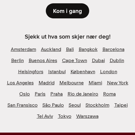
Kom i gang
Sjekk ut hva som skjer nær deg!
Amsterdam
Auckland
Bali
Bangkok
Barcelona
Berlin
Buenos Aires
Cape Town
Dubai
Dublin
Helsingfors
Istanbul
København
London
Los Angeles
Madrid
Melbourne
Miami
New York
Oslo
Paris
Praha
Rio de Janeiro
Roma
San Fransisco
São Paulo
Seoul
Stockholm
Taipei
Tel Aviv
Tokyo
Warszawa