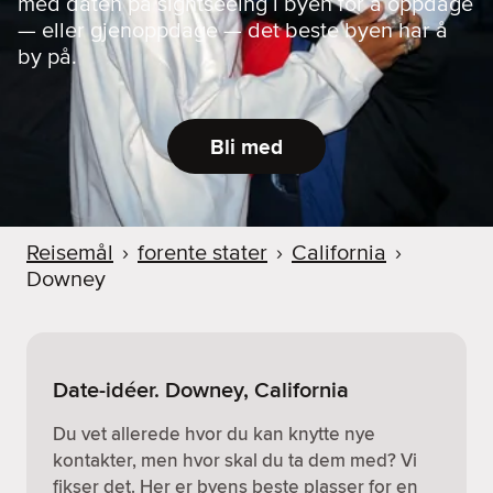
med daten på sightseeing i byen for å oppdage
— eller gjenoppdage — det beste byen har å
by på.
Bli med
Reisemål
›
forente stater
›
California
›
Downey
Date-idéer. Downey, California
Du vet allerede hvor du kan knytte nye
kontakter, men hvor skal du ta dem med? Vi
fikser det. Her er byens beste plasser for en