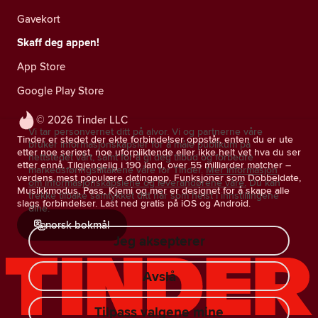
Gavekort
Skaff deg appen!
App Store
Google Play Store
© 2026 Tinder LLC
Vi tar personvernet ditt på alvor. Vi og partnerne våre
Tinder er stedet der ekte forbindelser oppstår, enten du er ute
bruker informasjonskapsler for å måle publikum på
etter noe seriøst, noe uforpliktende eller ikke helt vet hva du ser
nettstedet vårt, samt for å gi deg tilbud og forbedre
etter ennå. Tilgjengelig i 190 land, over 55 milliarder matcher –
markedsføringstiltakene våre for Tinder.
Mer informasjon
verdens mest populære datingapp. Funksjoner som Dobbeldate,
om informasjonskapslene og leverandørene våre.
Du kan
Musikkmodus, Pass, Kjemi og mer er designet for å skape alle
trekke tilbake samtykket ditt når som helst i innstillingene
slags forbindelser. Last ned gratis på iOS og Android.
dine.
norsk bokmål
Jeg aksepterer
Avslå
Tilpass valgene mine