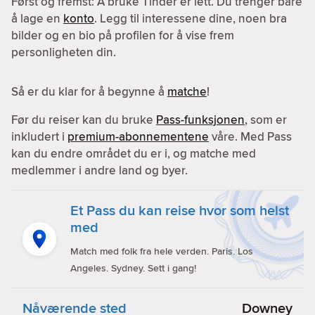
Først og fremst: Å bruke Tinder er lett. Du trenger bare
å lage en
konto
. Legg til interessene dine, noen bra
bilder og en bio på profilen for å vise frem
personligheten din.
Så er du klar for å begynne å
matche
!
Før du reiser kan du bruke
Pass-funksjonen
, som er
inkludert i
premium-abonnementene
våre. Med Pass
kan du endre området du er i, og matche med
medlemmer i andre land og byer.
Et Pass du kan reise hvor som helst
med
Match med folk fra hele verden. Paris. Los
Angeles. Sydney. Sett i gang!
Nåværende sted
Downey