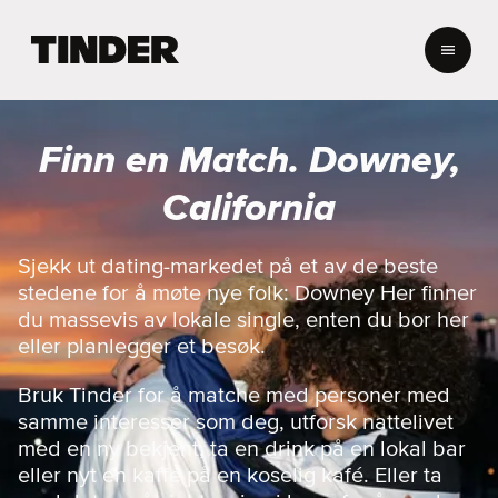
T
i
n
d
e
Finn en Match. Downey,
r
s
California
h
j
e
Sjekk ut dating-markedet på et av de beste
m
stedene for å møte nye folk: Downey Her finner
m
du massevis av lokale single, enten du bor her
e
eller planlegger et besøk.
s
i
Bruk Tinder for å matche med personer med
d
e
samme interesser som deg, utforsk nattelivet
med en ny bekjent, ta en drink på en lokal bar
eller nyt en kaffe på en koselig kafé. Eller ta