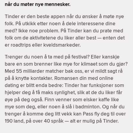
når du møter nye mennesker.
Tinder er den beste appen når du ønsker å møte nye
folk. På utkikk etter noen å dele interessene dine
med? Ikke noe problem. På Tinder kan du prate med
folk om de aktivitetene du liker aller best — enten det
er roadtrips eller kveldsmarkeder.
Trenger du noen å ta med på festival? Eller kanskje
bare en som brenner like mye for klimaet som du gjør?
Med 55 milliarder matcher bak oss, er vi mildt sagt rå
på å knytte kontakter. Romansen din med online
dating er blitt enda bedre: Tinder har funksjoner som
hjelper deg å få maks synlighet, slik at de du liker får
øye på deg også. Finn venner som elsker kaffe like
mye som deg, eller noen å slå i badminton. Og når du
trenger å komme deg litt vekk kan Pass fly deg til over
190 land, på over 40 språk — alt er mulig på Tinder.