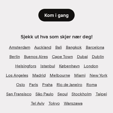
Kom i gang
Sjekk ut hva som skjer nær deg!
Amsterdam
Auckland
Bali
Bangkok
Barcelona
Berlin
Buenos Aires
Cape Town
Dubai
Dublin
Helsingfors
Istanbul
København
London
Los Angeles
Madrid
Melbourne
Miami
New York
Oslo
Paris
Praha
Rio de Janeiro
Roma
San Fransisco
São Paulo
Seoul
Stockholm
Taipei
Tel Aviv
Tokyo
Warszawa