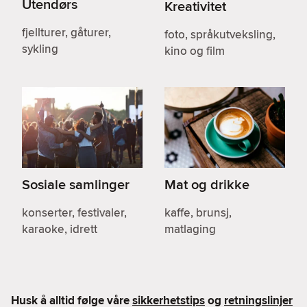
Utendørs
Kreativitet
fjellturer, gåturer,
foto, språkutveksling,
sykling
kino og film
Sosiale samlinger
Mat og drikke
konserter, festivaler,
kaffe, brunsj,
karaoke, idrett
matlaging
Husk å alltid følge våre
sikkerhetstips
og
retningslinjer