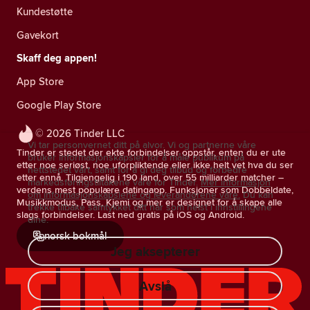
Kundestøtte
Gavekort
Skaff deg appen!
App Store
Google Play Store
© 2026 Tinder LLC
Vi tar personvernet ditt på alvor. Vi og partnerne våre
Tinder er stedet der ekte forbindelser oppstår, enten du er ute
bruker informasjonskapsler for å måle publikum på
etter noe seriøst, noe uforpliktende eller ikke helt vet hva du ser
nettstedet vårt, samt for å gi deg tilbud og forbedre
etter ennå. Tilgjengelig i 190 land, over 55 milliarder matcher –
markedsføringstiltakene våre for Tinder.
Mer informasjon
verdens mest populære datingapp. Funksjoner som Dobbeldate,
om informasjonskapslene og leverandørene våre.
Du kan
Musikkmodus, Pass, Kjemi og mer er designet for å skape alle
trekke tilbake samtykket ditt når som helst i innstillingene
slags forbindelser. Last ned gratis på iOS og Android.
dine.
norsk bokmål
Jeg aksepterer
Avslå