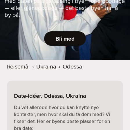
med daten på sightseeing i byen for å oppdage
— eller gjenoppdage — det beste byen har å
by på.
Bli med
Reisemål
›
Ukraina
›
Odessa
Date-idéer. Odessa, Ukraina
Du vet allerede hvor du kan knytte nye
kontakter, men hvor skal du ta dem med? Vi
fikser det. Her er byens beste plasser for en
bra date: