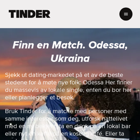
T
i
n
d
e
Finn en Match. Odessa,
r
s
Ukraina
h
j
e
Sjekk ut dating-markedet på et av de beste
m
stedene for å møte nye folk: Odessa Her finner
m
du massevis av lokale single, enten du bor her
e
eller planlegger et besøk.
s
i
Bruk Tinder for å matche med personer med
d
e
samme interesser som deg, utforsk nattelivet
med en ny bekjent, ta en drink på en lokal bar
eller nyt en kaffe på en koselig kafé. Eller ta