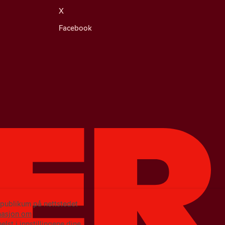
X
Facebook
e publikum på nettstedet
masjon om
lst i innstillingene dine.