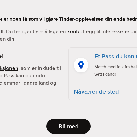
Her er noen få som vil gjøre Tinder-opplevelsen din enda bedr
ett. Du trenger bare å lage en
konto
. Legg til interessene d
en din.
Et Pass du kan 
e
!
Match med folk fra hel
nksjonen
, som er inkludert i
Sett i gang!
d Pass kan du endre
dlemmer i andre land og
Nåværende sted
Bli med