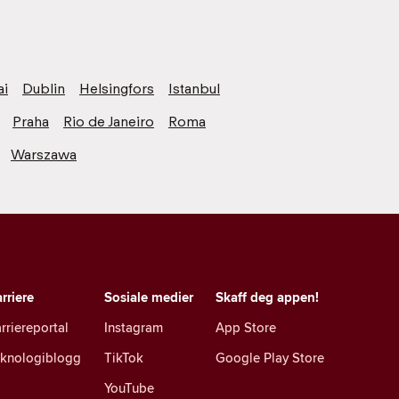
ai
Dublin
Helsingfors
Istanbul
Praha
Rio de Janeiro
Roma
Warszawa
rriere
Sosiale medier
Skaff deg appen!
rriereportal
Instagram
App Store
eknologiblogg
TikTok
Google Play Store
YouTube