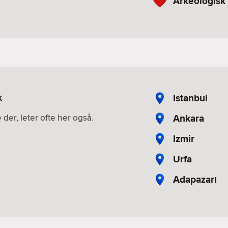
Arkeologis
k
Istanbul
Ankara
 der, leter ofte her også.
Izmir
Urfa
Adapazarı