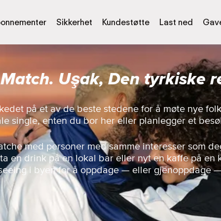
onnementer
Sikkerhet
Kundestøtte
Last ned
Gave
 Match. Uşak, Den tyrkiske r
kedet på et av de beste stedene for å møte nye folk
le single, enten du bor her eller planlegger et besø
matche med personer med samme interesser som deg,
a en drink på en lokal bar eller nyt en kaffe på en k
seeing i byen for å oppdage — eller gjenoppdage 