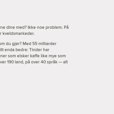
sene dine med? Ikke noe problem. På
ler kveldsmarkeder.
om du gjør? Med 55 milliarder
itt enda bedre: Tinder har
enner som elsker kaffe like mye som
ver 190 land, på over 40 språk — alt