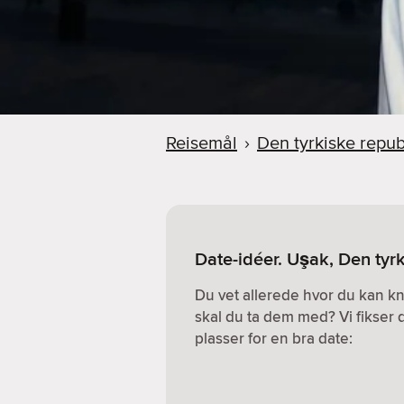
Reisemål
›
Den tyrkiske repub
Date-idéer. Uşak, Den tyr
Du vet allerede hvor du kan k
skal du ta dem med? Vi fikser 
plasser for en bra date: