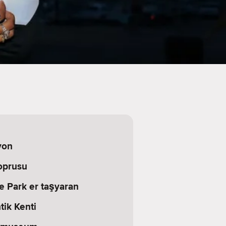
yon
oprusu
e Park er taşyaran
ik Kenti