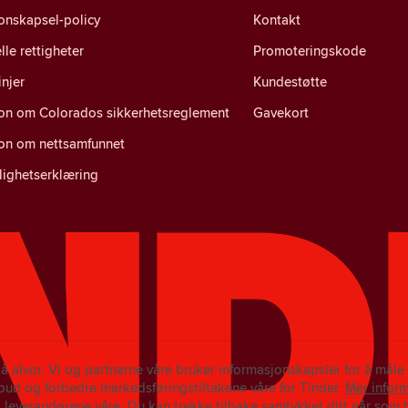
onskapsel-policy
Kontakt
lle rettigheter
Promoteringskode
injer
Kundestøtte
jon om Colorados sikkerhetsreglement
Gavekort
jon om nettsamfunnet
lighetserklæring
på alvor. Vi og partnerne våre bruker informasjonskapsler for å mål
ilbud og forbedre markedsføringstiltakene våre for Tinder.
Mer infor
 leverandørene våre.
Du kan trekke tilbake samtykket ditt når som he