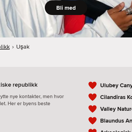
Bli med
likk
›
Uşak
kiske republikk
Ulubey Can
nytte nye kontakter, men hvor
Cilandiras K
det. Her er byens beste
Valley Natur
Blaundus Ant