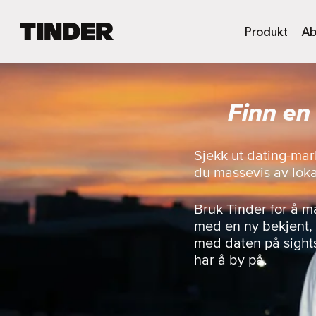
T
Produkt
Ab
i
n
d
e
Finn en
r
s
h
j
Sjekk ut dating-mar
e
du massevis av loka
m
m
e
Bruk Tinder for å 
s
med en ny bekjent, t
i
med daten på sight
d
har å by på.
e