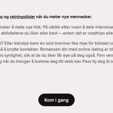
ps
og
retningslinjer
når du møter nye mennesker.
nsker å møte nye folk. På utkikk etter noen å dele interes
ktivitetene du liker aller best — enten det er roadtrips el
l? Eller kanskje bare en som brenner like mye for klimaet s
 på å knytte kontakter. Romansen din med online dating er bl
 synlighet, slik at de du liker får øye på deg også. Finn v
g når du trenger å komme deg litt vekk kan Pass fly deg til o
Kom i gang