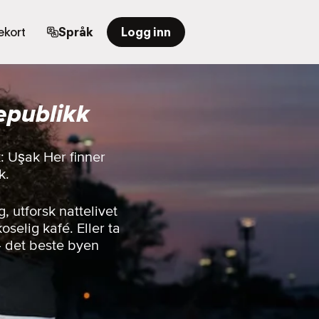
kort
Språk
Logg inn
epublikk
: Uşak Her finner
k.
 utforsk nattelivet
oselig kafé. Eller ta
— det beste byen