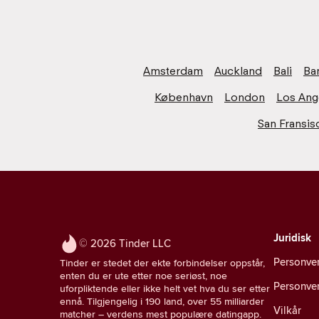
Amsterdam
Auckland
Bali
Ba
København
London
Los Ang
San Fransis
Juridisk
© 2026 Tinder LLC
Personve
Tinder er stedet der ekte forbindelser oppstår,
enten du er ute etter noe seriøst, noe
Personver
uforpliktende eller ikke helt vet hva du ser etter
ennå. Tilgjengelig i 190 land, over 55 milliarder
Vilkår
matcher – verdens mest populære datingapp.