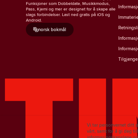
Funksjoner som Dobbeldate, Musikkmodus,
Informasj
Pass, Kjemi og mer er designet for å skape alle
slags forbindelser. Last ned gratis på iOS og
Immaterie
Android.
Retningsl
norsk bokmål
Informas
Informas
Tilgjenge
Vi tar personvernet ditt 
vårt, samt for å gi deg t
informasjonskapslene og