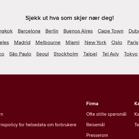
Sjekk ut hva som skjer nær deg!
ngkok
Barcelona
Berlin
Buenos Aires
Cape Town
Dub
eles
Madrid
Melbourne
Miami
New York
Oslo
Paris
co
São Paulo
Seoul
Stockholm
Taipei
Tel Aviv
Tokyo
Firma
Ka
rn
Ofte stilte spørsmål
Ka
nspolicy for helsedata om forbrukere
Reisemål
T
Presserom