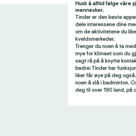
Husk å alltid følge våre
s
mennesker.
Tinder er den beste appen
dele interessene dine me
om de aktivitetene du like
kveldsmarkeder.
Trenger du noen å ta med 
mye for klimaet som du gj
sagt rå på å knytte konta
bedre: Tinder har funksjon
liker får øye på deg også.
noen å slå i badminton. O
deg til over 190 land, på 