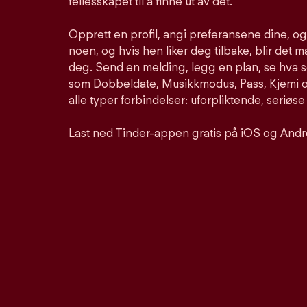
fellesskapet til å finne ut av det.
Opprett en profil, angi preferansene dine, o
noen, og hvis hen liker deg tilbake, blir det m
deg. Send en melding, legg en plan, se hva 
som Dobbeldate, Musikkmodus, Pass, Kjemi og
alle typer forbindelser: uforpliktende, seriøse
Last ned Tinder-appen gratis på iOS og Andr