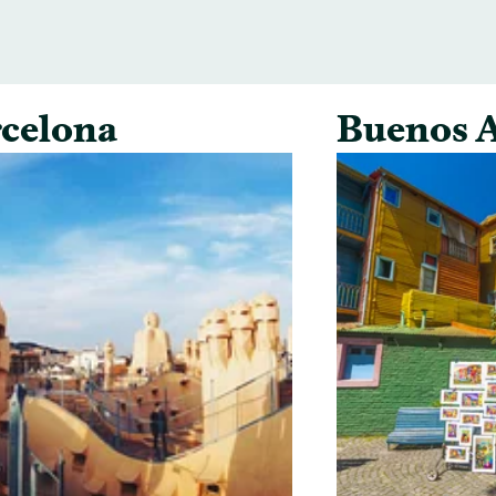
celona
Buenos A