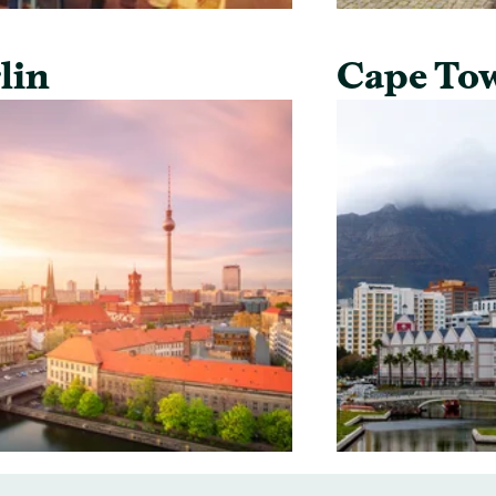
lin
Cape To