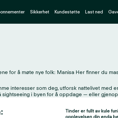
onnementer
Sikkerhet
Kundestøtte
Last ned
Gave
ne for å møte nye folk: Manisa Her finner du mass
interesser som deg, utforsk nattelivet med en ny
på sightseeing i byen for å oppdage — eller gjen
:
Tinder er fullt av kule f
opplevelsen din enda b