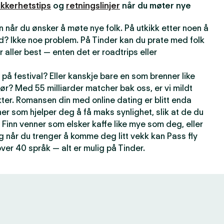
ikkerhetstips
og
retningslinjer
når du møter nye
 når du ønsker å møte nye folk. På utkikk etter noen å
d? Ikke noe problem. På Tinder kan du prate med folk
r aller best — enten det er roadtrips eller
på festival? Eller kanskje bare en som brenner like
ør? Med 55 milliarder matcher bak oss, er vi mildt
kter. Romansen din med online dating er blitt enda
er som hjelper deg å få maks synlighet, slik at de du
 Finn venner som elsker kaffe like mye som deg, eller
g når du trenger å komme deg litt vekk kan Pass fly
over 40 språk — alt er mulig på Tinder.