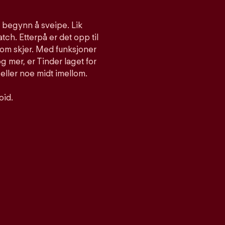
g begynn å sveipe. Lik
atch. Etterpå er det opp til
som skjer. Med funksjoner
 mer, er Tinder laget for
 eller noe midt imellom.
oid.