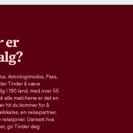
r
er
alg?
s, Astrologimodus, Pass,
tter Tinder å være
ig i 190 land, med over 55
ak alle matchene er det en
er hit du kommer for å
relskelse, en reisepartner,
 relasjoner. Uansett hva
ter, gir Tinder deg