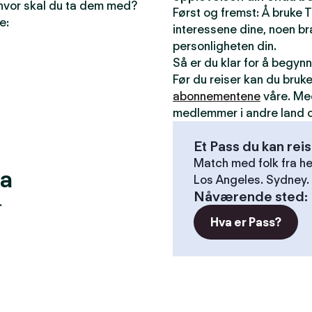
 hvor skal du ta dem med?
Først og fremst: Å bruke T
e:
interessene dine, noen bra
personligheten din.
Så er du klar for å begyn
Før du reiser kan du bruk
abonnementene
våre. Me
medlemmer i andre land o
Et Pass du kan rei
Match med folk fra he
sa
Los Angeles. Sydney. 
Nåværende sted
:
.
Hva er Pass?