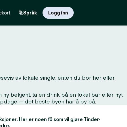
kort
Språk
Logg inn
evis av lokale single, enten du bor her eller
 bekjent, ta en drink på en lokal bar eller nyt
oppdage — det beste byen har å by på.
unksjoner. Her er noen få som vil gjøre Tinder-
edre.