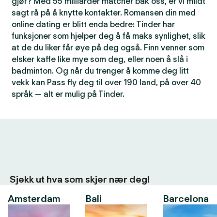
gjør? Med 55 milliarder matcher bak oss, er vi mildt
sagt rå på å knytte kontakter. Romansen din med
online dating er blitt enda bedre: Tinder har
funksjoner som hjelper deg å få maks synlighet, slik
at de du liker får øye på deg også. Finn venner som
elsker kaffe like mye som deg, eller noen å slå i
badminton. Og når du trenger å komme deg litt
vekk kan Pass fly deg til over 190 land, på over 40
språk — alt er mulig på Tinder.
Sjekk ut hva som skjer nær deg!
Amsterdam
Bali
Barcelona