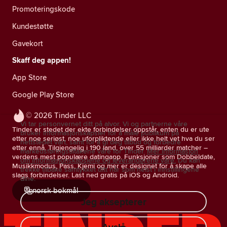
Promoteringskode
Kundestøtte
Gavekort
Skaff deg appen!
App Store
Google Play Store
© 2026 Tinder LLC
Vi tar personvernet ditt på alvor. Vi og partnerne våre
Tinder er stedet der ekte forbindelser oppstår, enten du er ute
bruker informasjonskapsler for å måle publikum på
etter noe seriøst, noe uforpliktende eller ikke helt vet hva du ser
nettstedet vårt, samt for å gi deg tilbud og forbedre
etter ennå. Tilgjengelig i 190 land, over 55 milliarder matcher –
markedsføringstiltakene våre for Tinder.
Mer informasjon
verdens mest populære datingapp. Funksjoner som Dobbeldate,
om informasjonskapslene og leverandørene våre.
Du kan
Musikkmodus, Pass, Kjemi og mer er designet for å skape alle
trekke tilbake samtykket ditt når som helst i innstillingene
slags forbindelser. Last ned gratis på iOS og Android.
dine.
norsk bokmål
Jeg aksepterer