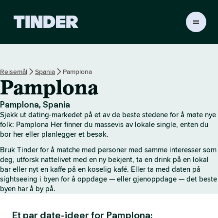
T
i
n
d
e
Reisemål
Spania
Pamplona
r
Pamplona
s
h
j
Pamplona, Spania
e
Sjekk ut dating-markedet på et av de beste stedene for å møte nye
m
folk: Pamplona Her finner du massevis av lokale single, enten du
m
bor her eller planlegger et besøk.
e
Bruk Tinder for å matche med personer med samme interesser som
s
deg, utforsk nattelivet med en ny bekjent, ta en drink på en lokal
i
bar eller nyt en kaffe på en koselig kafé. Eller ta med daten på
d
sightseeing i byen for å oppdage — eller gjenoppdage — det beste
e
byen har å by på.
Et par date-ideer for Pamplona: