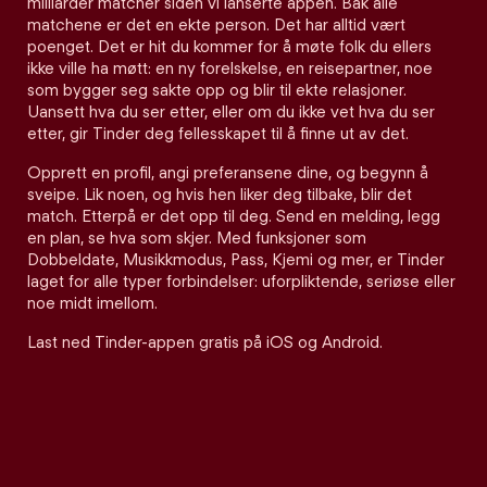
milliarder matcher siden vi lanserte appen. Bak alle
matchene er det en ekte person. Det har alltid vært
poenget. Det er hit du kommer for å møte folk du ellers
ikke ville ha møtt: en ny forelskelse, en reisepartner, noe
som bygger seg sakte opp og blir til ekte relasjoner.
Uansett hva du ser etter, eller om du ikke vet hva du ser
etter, gir Tinder deg fellesskapet til å finne ut av det.
Opprett en profil, angi preferansene dine, og begynn å
sveipe. Lik noen, og hvis hen liker deg tilbake, blir det
match. Etterpå er det opp til deg. Send en melding, legg
en plan, se hva som skjer. Med funksjoner som
Dobbeldate, Musikkmodus, Pass, Kjemi og mer, er Tinder
laget for alle typer forbindelser: uforpliktende, seriøse eller
noe midt imellom.
Last ned Tinder-appen gratis på iOS og Android.