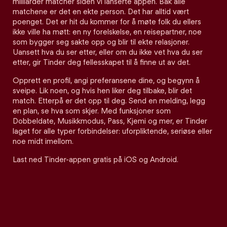
milliarder matcher siden vi lanserte appen. Bak alle
matchene er det en ekte person. Det har alltid vært
poenget. Det er hit du kommer for å møte folk du ellers
ikke ville ha møtt: en ny forelskelse, en reisepartner, noe
som bygger seg sakte opp og blir til ekte relasjoner.
Uansett hva du ser etter, eller om du ikke vet hva du ser
etter, gir Tinder deg fellesskapet til å finne ut av det.
Opprett en profil, angi preferansene dine, og begynn å
sveipe. Lik noen, og hvis hen liker deg tilbake, blir det
match. Etterpå er det opp til deg. Send en melding, legg
en plan, se hva som skjer. Med funksjoner som
Dobbeldate, Musikkmodus, Pass, Kjemi og mer, er Tinder
laget for alle typer forbindelser: uforpliktende, seriøse eller
noe midt imellom.
Last ned Tinder-appen gratis på iOS og Android.