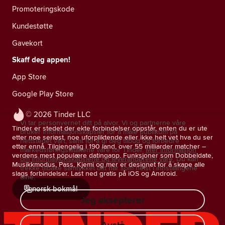
Promoteringskode
Kundestøtte
Gavekort
Skaff deg appen!
App Store
Google Play Store
© 2026 Tinder LLC
Vi tar personvernet ditt på alvor. Vi og partnerne våre
Tinder er stedet der ekte forbindelser oppstår, enten du er ute
bruker informasjonskapsler for å måle publikum på
etter noe seriøst, noe uforpliktende eller ikke helt vet hva du ser
nettstedet vårt, samt for å gi deg tilbud og forbedre
etter ennå. Tilgjengelig i 190 land, over 55 milliarder matcher –
markedsføringstiltakene våre for Tinder.
Mer informasjon
verdens mest populære datingapp. Funksjoner som Dobbeldate,
om informasjonskapslene og leverandørene våre.
Du kan
Musikkmodus, Pass, Kjemi og mer er designet for å skape alle
trekke tilbake samtykket ditt når som helst i innstillingene
slags forbindelser. Last ned gratis på iOS og Android.
dine.
norsk bokmål
Jeg aksepterer