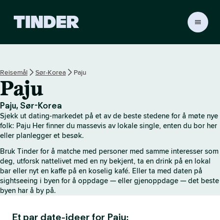
T
i
n
d
e
Reisemål
Sør-Korea
Paju
r
Paju
s
h
j
Paju, Sør-Korea
e
Sjekk ut dating-markedet på et av de beste stedene for å møte nye
m
folk: Paju Her finner du massevis av lokale single, enten du bor her
m
eller planlegger et besøk.
e
Bruk Tinder for å matche med personer med samme interesser som
s
deg, utforsk nattelivet med en ny bekjent, ta en drink på en lokal
i
bar eller nyt en kaffe på en koselig kafé. Eller ta med daten på
d
sightseeing i byen for å oppdage — eller gjenoppdage — det beste
e
byen har å by på.
Et par date-ideer for Paju: