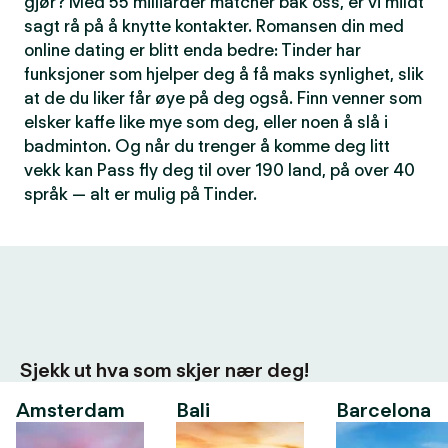
gjør? Med 55 milliarder matcher bak oss, er vi mildt
sagt rå på å knytte kontakter. Romansen din med
online dating er blitt enda bedre: Tinder har
funksjoner som hjelper deg å få maks synlighet, slik
at de du liker får øye på deg også. Finn venner som
elsker kaffe like mye som deg, eller noen å slå i
badminton. Og når du trenger å komme deg litt
vekk kan Pass fly deg til over 190 land, på over 40
språk — alt er mulig på Tinder.
Sjekk ut hva som skjer nær deg!
Amsterdam
Bali
Barcelona