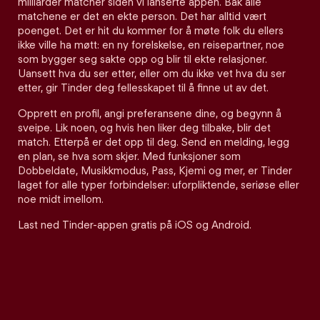
milliarder matcher siden vi lanserte appen. Bak alle
matchene er det en ekte person. Det har alltid vært
poenget. Det er hit du kommer for å møte folk du ellers
ikke ville ha møtt: en ny forelskelse, en reisepartner, noe
som bygger seg sakte opp og blir til ekte relasjoner.
Uansett hva du ser etter, eller om du ikke vet hva du ser
etter, gir Tinder deg fellesskapet til å finne ut av det.
Opprett en profil, angi preferansene dine, og begynn å
sveipe. Lik noen, og hvis hen liker deg tilbake, blir det
match. Etterpå er det opp til deg. Send en melding, legg
en plan, se hva som skjer. Med funksjoner som
Dobbeldate, Musikkmodus, Pass, Kjemi og mer, er Tinder
laget for alle typer forbindelser: uforpliktende, seriøse eller
noe midt imellom.
Last ned Tinder-appen gratis på iOS og Android.