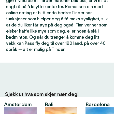
gjør? Med 55 milliarder matcher bak oss, er vi mildt
sagt rå på å knytte kontakter. Romansen din med
online dating er blitt enda bedre: Tinder har
funksjoner som hjelper deg å få maks synlighet, slik
at de du liker får øye på deg også. Finn venner som
elsker kaffe like mye som deg, eller noen å slå i
badminton. Og når du trenger å komme deg litt
vekk kan Pass fly deg til over 190 land, på over 40
språk — alt er mulig på Tinder.
Sjekk ut hva som skjer nær deg!
Amsterdam
Bali
Barcelona