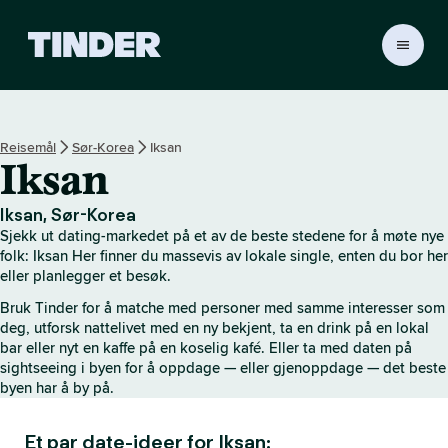
T
i
n
d
e
Reisemål
Sør-Korea
Iksan
r
Iksan
s
h
j
Iksan, Sør-Korea
e
Sjekk ut dating-markedet på et av de beste stedene for å møte nye
m
folk: Iksan Her finner du massevis av lokale single, enten du bor her
m
eller planlegger et besøk.
e
Bruk Tinder for å matche med personer med samme interesser som
s
deg, utforsk nattelivet med en ny bekjent, ta en drink på en lokal
i
bar eller nyt en kaffe på en koselig kafé. Eller ta med daten på
d
sightseeing i byen for å oppdage — eller gjenoppdage — det beste
e
byen har å by på.
Et par date-ideer for Iksan: