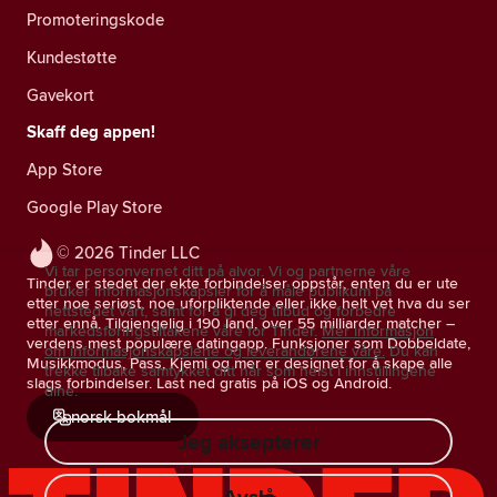
Promoteringskode
Kundestøtte
Gavekort
Skaff deg appen!
App Store
Google Play Store
© 2026 Tinder LLC
Vi tar personvernet ditt på alvor. Vi og partnerne våre
Tinder er stedet der ekte forbindelser oppstår, enten du er ute
bruker informasjonskapsler for å måle publikum på
etter noe seriøst, noe uforpliktende eller ikke helt vet hva du ser
nettstedet vårt, samt for å gi deg tilbud og forbedre
etter ennå. Tilgjengelig i 190 land, over 55 milliarder matcher –
markedsføringstiltakene våre for Tinder.
Mer informasjon
verdens mest populære datingapp. Funksjoner som Dobbeldate,
om informasjonskapslene og leverandørene våre.
Du kan
Musikkmodus, Pass, Kjemi og mer er designet for å skape alle
trekke tilbake samtykket ditt når som helst i innstillingene
slags forbindelser. Last ned gratis på iOS og Android.
dine.
norsk bokmål
Jeg aksepterer