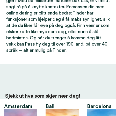
gjør? Med 55 milliarder matcher bak oss, er vi mildt
sagt rå på å knytte kontakter. Romansen din med
online dating er blitt enda bedre: Tinder har
funksjoner som hjelper deg å få maks synlighet, slik
at de du liker får øye på deg også. Finn venner som
elsker kaffe like mye som deg, eller noen å slå i
badminton. Og når du trenger å komme deg litt
vekk kan Pass fly deg til over 190 land, på over 40
språk — alt er mulig på Tinder.
Sjekk ut hva som skjer nær deg!
Amsterdam
Bali
Barcelona