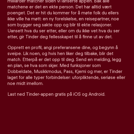
milliarder matcher siden vi lanserte appen. Bak alle
matchene er det en ekte person. Det har alltid vært
poenget. Det er hit du kommer for å møte folk du ellers
ikke ville ha møtt: en ny forelskelse, en reisepartner, noe
som bygger seg sakte opp og blir til ekte relasjoner.
Uansett hva du ser etter, eller om du ikke vet hva du ser
etter, gir Tinder deg fellesskapet til å finne ut av det.
Opprett en profil, angi preferansene dine, og begynn å
sveipe. Lik noen, og hvis hen liker deg tilbake, blir det
match. Etterpå er det opp til deg. Send en melding, legg
en plan, se hva som skjer. Med funksjoner som
Dobbeldate, Musikkmodus, Pass, Kjemi og mer, er Tinder
laget for alle typer forbindelser: uforpliktende, seriøse eller
noe midt imellom.
Last ned Tinder-appen gratis på iOS og Android.