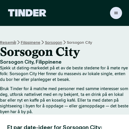
T
i
n
d
e
Reisemål
Filippinene
Sorsogon
Sorsogon City
r
Sorsogon City
s
h
j
Sorsogon City, Filippinene
e
Sjekk ut dating-markedet på et av de beste stedene for å møte nye
m
folk: Sorsogon City Her finner du massevis av lokale single, enten
m
du bor her eller planlegger et besøk.
e
Bruk Tinder for å matche med personer med samme interesser som
s
deg, utforsk nattelivet med en ny bekjent, ta en drink på en lokal
i
bar eller nyt en kaffe på en koselig kafé. Eller ta med daten på
d
sightseeing i byen for å oppdage — eller gjenoppdage — det beste
e
byen har å by på.
Et par date-ideer for Sorsogon City: