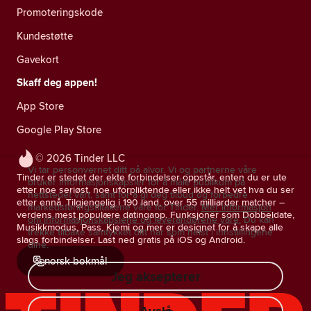
Promoteringskode
Kundestøtte
Gavekort
Skaff deg appen!
App Store
Google Play Store
© 2026 Tinder LLC
Vi tar personvernet ditt på alvor. Vi og partnerne våre
Tinder er stedet der ekte forbindelser oppstår, enten du er ute
bruker informasjonskapsler for å måle publikum på
etter noe seriøst, noe uforpliktende eller ikke helt vet hva du ser
nettstedet vårt, samt for å gi deg tilbud og forbedre
etter ennå. Tilgjengelig i 190 land, over 55 milliarder matcher –
markedsføringstiltakene våre for Tinder.
Mer informasjon
verdens mest populære datingapp. Funksjoner som Dobbeldate,
om informasjonskapslene og leverandørene våre.
Du kan
Musikkmodus, Pass, Kjemi og mer er designet for å skape alle
trekke tilbake samtykket ditt når som helst i innstillingene
slags forbindelser. Last ned gratis på iOS og Android.
dine.
norsk bokmål
Jeg aksepterer