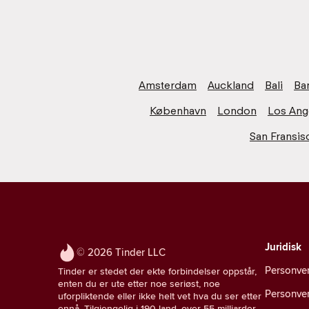
Amsterdam
Auckland
Bali
Ba
København
London
Los Ang
San Fransis
Juridisk
© 2026 Tinder LLC
Personve
Tinder er stedet der ekte forbindelser oppstår,
enten du er ute etter noe seriøst, noe
Personver
uforpliktende eller ikke helt vet hva du ser etter
ennå. Tilgjengelig i 190 land, over 55 milliarder