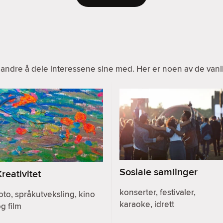
ndre å dele interessene sine med. Her er noen av de vanlig
Sosiale samlinger
Kreativitet
konserter, festivaler,
oto, språkutveksling, kino
karaoke, idrett
g film