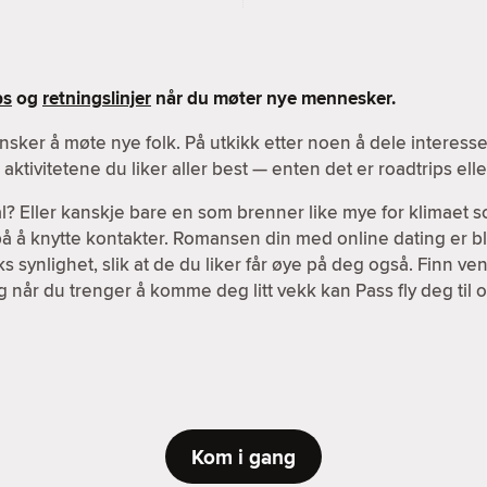
ps
og
retningslinjer
når du møter nye mennesker.
nsker å møte nye folk. På utkikk etter noen å dele interes
ktivitetene du liker aller best — enten det er roadtrips el
l? Eller kanskje bare en som brenner like mye for klimaet s
 på å knytte kontakter. Romansen din med online dating er bl
 synlighet, slik at de du liker får øye på deg også. Finn v
g når du trenger å komme deg litt vekk kan Pass fly deg til o
Kom i gang