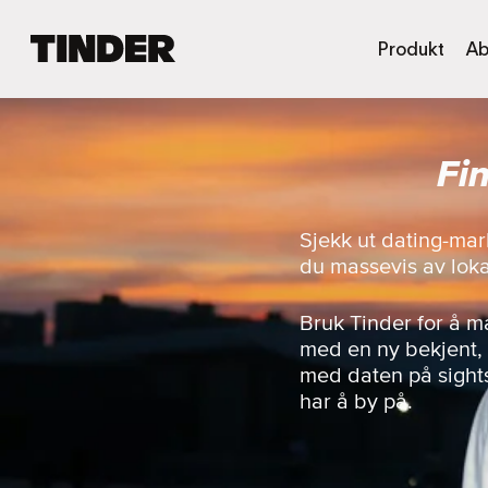
T
Produkt
Ab
i
n
d
e
Fi
r
s
h
j
Sjekk ut dating-mar
e
du massevis av loka
m
m
e
Bruk Tinder for å 
s
med en ny bekjent, t
i
med daten på sight
d
har å by på.
e