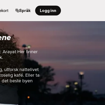
kort
Språk
Logg inn
ene
: Arayat Her finner
k.
 utforsk nattelivet
oselig kafé. Eller ta
— det beste byen