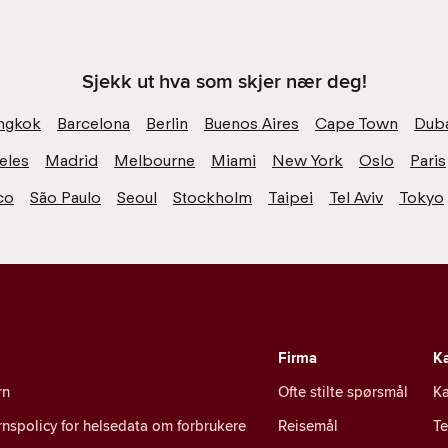
Sjekk ut hva som skjer nær deg!
ngkok
Barcelona
Berlin
Buenos Aires
Cape Town
Dub
eles
Madrid
Melbourne
Miami
New York
Oslo
Paris
co
São Paulo
Seoul
Stockholm
Taipei
Tel Aviv
Tokyo
Firma
Ka
rn
Ofte stilte spørsmål
Ka
nspolicy for helsedata om forbrukere
Reisemål
T