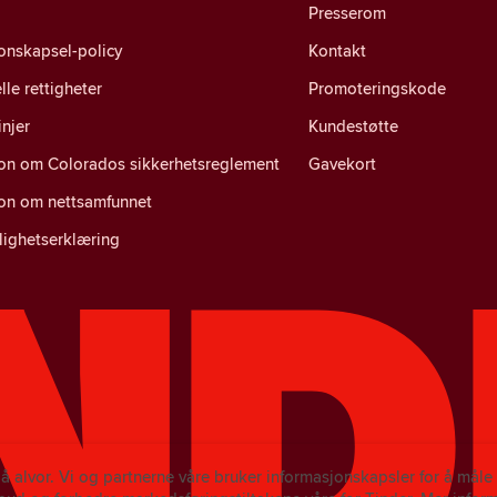
Presserom
onskapsel-policy
Kontakt
lle rettigheter
Promoteringskode
injer
Kundestøtte
jon om Colorados sikkerhetsreglement
Gavekort
jon om nettsamfunnet
lighetserklæring
på alvor. Vi og partnerne våre bruker informasjonskapsler for å mål