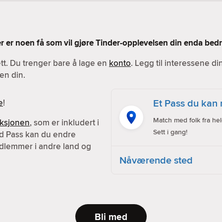
Her er noen få som vil gjøre Tinder-opplevelsen din enda bedr
ett. Du trenger bare å lage en
konto
. Legg til interessene d
en din.
Et Pass du kan 
e
!
Match med folk fra hel
nksjonen
, som er inkludert i
Sett i gang!
d Pass kan du endre
dlemmer i andre land og
Nåværende sted
Bli med