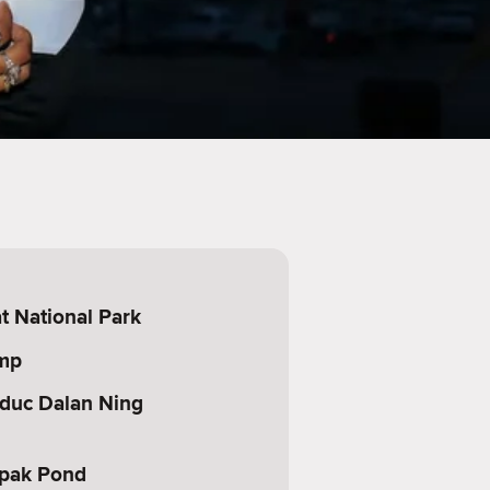
t National Park
mp
duc Dalan Ning
kpak Pond