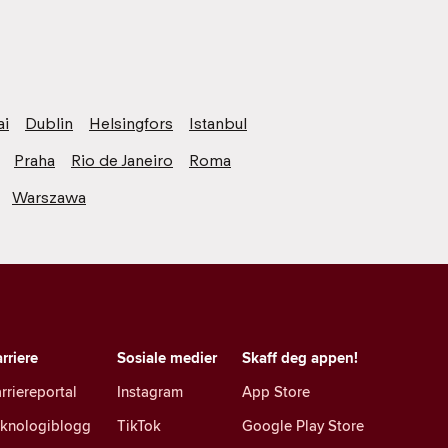
ai
Dublin
Helsingfors
Istanbul
Praha
Rio de Janeiro
Roma
Warszawa
rriere
Sosiale medier
Skaff deg appen!
rriereportal
Instagram
App Store
eknologiblogg
TikTok
Google Play Store