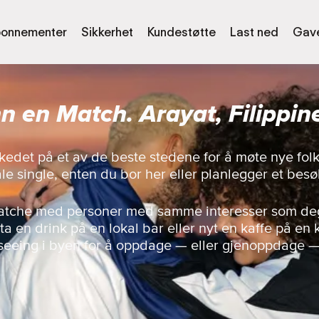
onnementer
Sikkerhet
Kundestøtte
Last ned
Gave
nn en Match. Arayat, Filippin
kedet på et av de beste stedene for å møte nye folk
le single, enten du bor her eller planlegger et besø
matche med personer med samme interesser som deg,
a en drink på en lokal bar eller nyt en kaffe på en k
seeing i byen for å oppdage — eller gjenoppdage 