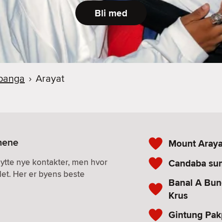
Bli med
panga
›
Arayat
inene
Mount Araya
nytte nye kontakter, men hvor
Candaba su
det. Her er byens beste
Banal A Bun
Krus
Gintung Pa