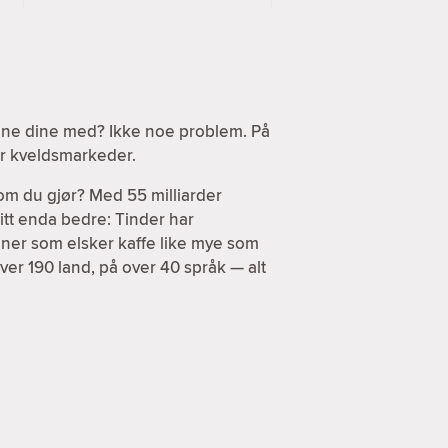
sene dine med? Ikke noe problem. På
ler kveldsmarkeder.
om du gjør? Med 55 milliarder
itt enda bedre: Tinder har
enner som elsker kaffe like mye som
ver 190 land, på over 40 språk — alt