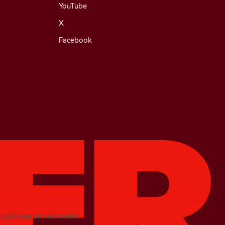
YouTube
X
Facebook
e publikum på nettstedet