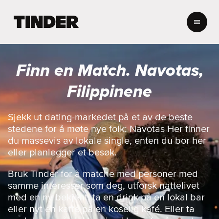
T
i
n
d
e
Finn en Match. Navotas,
r
s
Filippinene
h
j
e
Sjekk ut dating-markedet på et av de beste
m
stedene for å møte nye folk: Navotas Her finner
m
du massevis av lokale single, enten du bor her
e
eller planlegger et besøk.
s
i
Bruk Tinder for å matche med personer med
d
e
samme interesser som deg, utforsk nattelivet
med en ny bekjent, ta en drink på en lokal bar
eller nyt en kaffe på en koselig kafé. Eller ta