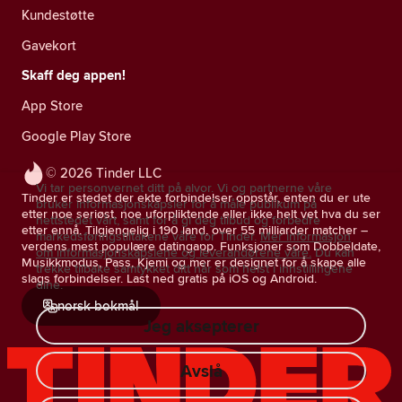
Kundestøtte
Gavekort
Skaff deg appen!
App Store
Google Play Store
© 2026 Tinder LLC
Vi tar personvernet ditt på alvor. Vi og partnerne våre
Tinder er stedet der ekte forbindelser oppstår, enten du er ute
bruker informasjonskapsler for å måle publikum på
etter noe seriøst, noe uforpliktende eller ikke helt vet hva du ser
nettstedet vårt, samt for å gi deg tilbud og forbedre
etter ennå. Tilgjengelig i 190 land, over 55 milliarder matcher –
markedsføringstiltakene våre for Tinder.
Mer informasjon
verdens mest populære datingapp. Funksjoner som Dobbeldate,
om informasjonskapslene og leverandørene våre.
Du kan
Musikkmodus, Pass, Kjemi og mer er designet for å skape alle
trekke tilbake samtykket ditt når som helst i innstillingene
slags forbindelser. Last ned gratis på iOS og Android.
dine.
norsk bokmål
Jeg aksepterer
Avslå