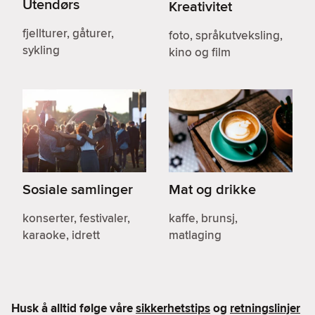
Utendørs
Kreativitet
fjellturer, gåturer,
foto, språkutveksling,
sykling
kino og film
Sosiale samlinger
Mat og drikke
konserter, festivaler,
kaffe, brunsj,
karaoke, idrett
matlaging
Husk å alltid følge våre
sikkerhetstips
og
retningslinjer