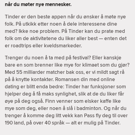
når du møter nye mennesker.
Tinder er den beste appen når du ønsker å møte nye
folk. På utkikk etter noen å dele interessene dine
med? Ikke noe problem. På Tinder kan du prate med
folk om de aktivitetene du liker aller best — enten det
er roadtrips eller kveldsmarkeder.
Trenger du noen å ta med på festival? Eller kanskje
bare en som brenner like mye for klimaet som du gjør?
Med 55 milliarder matcher bak oss, er vi mildt sagt rå
på å knytte kontakter. Romansen din med online
dating er blitt enda bedre: Tinder har funksjoner som
hjelper deg å få maks synlighet, slik at de du liker får
øye på deg også. Finn venner som elsker kaffe like
mye som deg, eller noen å slå i badminton. Og når du
trenger å komme deg litt vekk kan Pass fly deg til over
190 land, på over 40 språk — alt er mulig på Tinder.