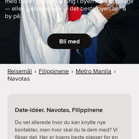
med daten på sightseeing i byen for å oppdage
— eller gjenoppdage — det beste byen har å
by på.
Bli med
Reisemål
›
Filippinene
›
Metro Manila
›
Navotas
Date-idéer. Navotas, Filippinene
Du vet allerede hvor du kan knytte nye
kontakter, men hvor skal du ta dem med? Vi
fikser det. Her er byens beste plasser for en