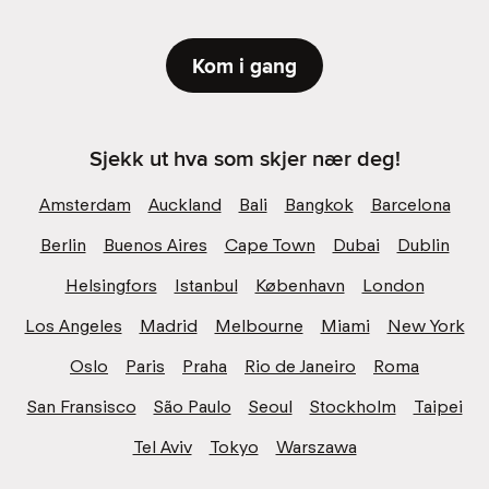
Kom i gang
Sjekk ut hva som skjer nær deg!
Amsterdam
Auckland
Bali
Bangkok
Barcelona
Berlin
Buenos Aires
Cape Town
Dubai
Dublin
Helsingfors
Istanbul
København
London
Los Angeles
Madrid
Melbourne
Miami
New York
Oslo
Paris
Praha
Rio de Janeiro
Roma
San Fransisco
São Paulo
Seoul
Stockholm
Taipei
Tel Aviv
Tokyo
Warszawa