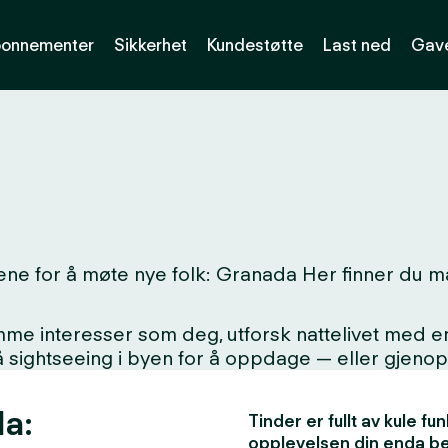
onnementer
Sikkerhet
Kundestøtte
Last ned
Gave
ne for å møte nye folk: Granada Her finner du mas
interesser som deg, utforsk nattelivet med en ny
på sightseeing i byen for å oppdage — eller gjen
da:
Tinder er fullt av kule f
opplevelsen din enda b