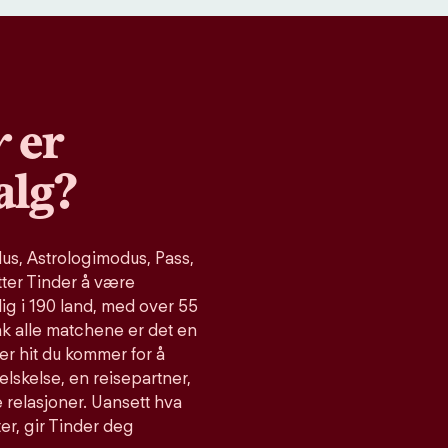
r
er
alg?
s, Astrologimodus, Pass,
tter Tinder å være
ig i 190 land, med over 55
ak alle matchene er det en
er hit du kommer for å
relskelse, en reisepartner,
 relasjoner. Uansett hva
ter, gir Tinder deg