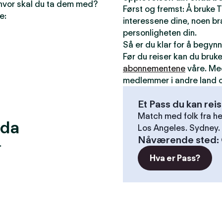
 hvor skal du ta dem med?
Først og fremst: Å bruke T
e:
interessene dine, noen bra
personligheten din.
Så er du klar for å begyn
Før du reiser kan du bruk
abonnementene
våre. Me
medlemmer i andre land o
Et Pass du kan rei
Match med folk fra he
ada
Los Angeles. Sydney. 
Nåværende sted
:
.
Hva er Pass?