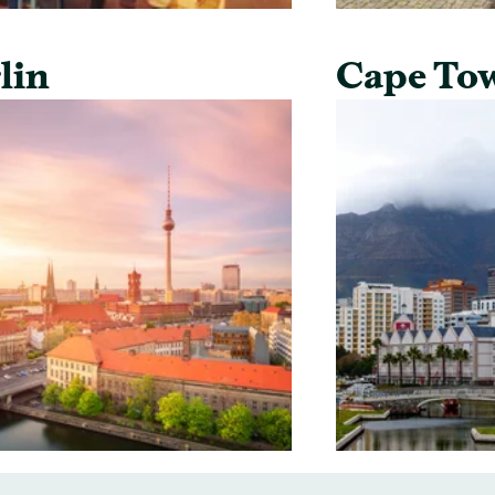
lin
Cape To