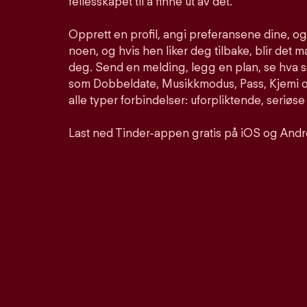
fellesskapet til å finne ut av det.
Opprett en profil, angi preferansene dine, o
noen, og hvis hen liker deg tilbake, blir det m
deg. Send en melding, legg en plan, se hva 
som Dobbeldate, Musikkmodus, Pass, Kjemi og
alle typer forbindelser: uforpliktende, seriøse
Last ned Tinder-appen gratis på iOS og Andr