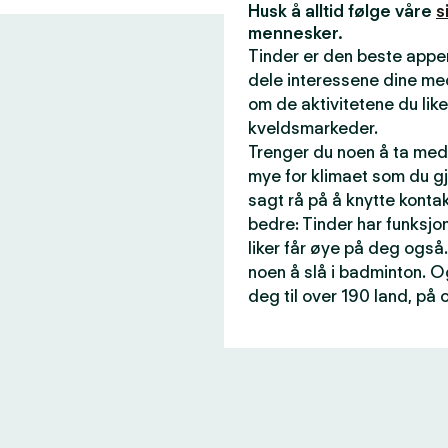
Husk å alltid følge våre
s
mennesker.
Tinder er den beste appen
dele interessene dine me
om de aktivitetene du like
kveldsmarkeder.
Trenger du noen å ta med 
mye for klimaet som du gj
sagt rå på å knytte konta
bedre: Tinder har funksjon
liker får øye på deg også.
noen å slå i badminton. O
deg til over 190 land, på 