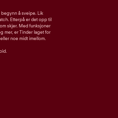
g begynn å sveipe. Lik
atch. Etterpå er det opp til
som skjer. Med funksjoner
 mer, er Tinder laget for
 eller noe midt imellom.
oid.