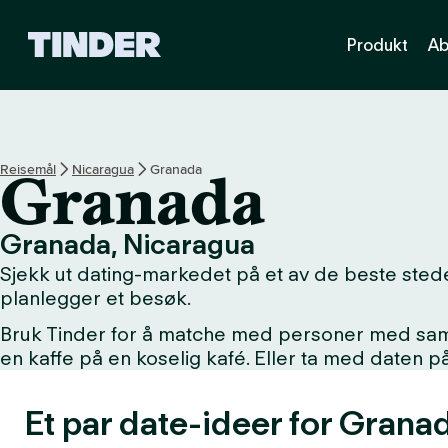
T
Produkt
Ab
i
n
d
e
r
s
Reisemål
Nicaragua
Granada
Granada
h
j
e
Granada, Nicaragua
m
Sjekk ut dating-markedet på et av de beste stede
m
e
planlegger et besøk.
s
Bruk Tinder for å matche med personer med samme 
i
en kaffe på en koselig kafé. Eller ta med daten 
d
e
Et par date-ideer for Grana