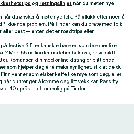
ikkerhetstips
og
retningslinjer
når du møter nye
 når du ønsker å møte nye folk. På utkikk etter noen å
d? Ikke noe problem. På Tinder kan du prate med folk
r aller best — enten det er roadtrips eller
på festival? Eller kanskje bare en som brenner like
ør? Med 55 milliarder matcher bak oss, er vi mildt
kter. Romansen din med online dating er blitt enda
er som hjelper deg å få maks synlighet, slik at de du
 Finn venner som elsker kaffe like mye som deg, eller
g når du trenger å komme deg litt vekk kan Pass fly
over 40 språk — alt er mulig på Tinder.