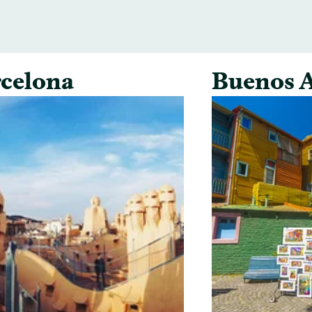
celona
Buenos A