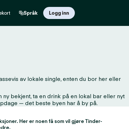
kort
Språk
Logg inn
sevis av lokale single, enten du bor her eller
 bekjent, ta en drink på en lokal bar eller nyt
oppdage — det beste byen har å by på.
unksjoner. Her er noen få som vil gjøre Tinder-
edre.