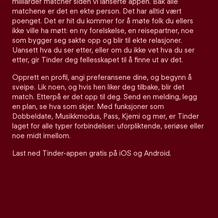
milliarder matcher siden vi lanserte appen. Bak alle
matchene er det en ekte person. Det har alltid vært
poenget. Det er hit du kommer for å møte folk du ellers
ikke ville ha møtt: en ny forelskelse, en reisepartner, noe
som bygger seg sakte opp og blir til ekte relasjoner.
Uansett hva du ser etter, eller om du ikke vet hva du ser
etter, gir Tinder deg fellesskapet til å finne ut av det.
Opprett en profil, angi preferansene dine, og begynn å
sveipe. Lik noen, og hvis hen liker deg tilbake, blir det
match. Etterpå er det opp til deg. Send en melding, legg
en plan, se hva som skjer. Med funksjoner som
Dobbeldate, Musikkmodus, Pass, Kjemi og mer, er Tinder
laget for alle typer forbindelser: uforpliktende, seriøse eller
noe midt imellom.
Last ned Tinder-appen gratis på iOS og Android.