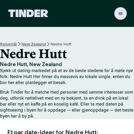
T
i
n
d
e
Reisemål
New Zealand
Nedre Hutt
r
Nedre Hutt
s
h
j
Nedre Hutt, New Zealand
e
Sjekk ut dating-markedet på et av de beste stedene for å møte nye
m
folk: Nedre Hutt Her finner du massevis av lokale single, enten du
m
bor her eller planlegger et besøk.
e
Bruk Tinder for å matche med personer med samme interesser som
s
deg, utforsk nattelivet med en ny bekjent, ta en drink på en lokal
i
bar eller nyt en kaffe på en koselig kafé. Eller ta med daten på
d
sightseeing i byen for å oppdage — eller gjenoppdage — det beste
e
byen har å by på.
Et par date-ideer for Nedre Hutt: