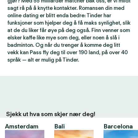
gjør? Med 55 milliarder matcher bak oss, er vi mildt
sagt rå på å knytte kontakter. Romansen din med
online dating er blitt enda bedre: Tinder har
funksjoner som hjelper deg å få maks synlighet, slik
at de du liker får øye på deg også. Finn venner som
elsker kaffe like mye som deg, eller noen å slå i
badminton. Og når du trenger å komme deg litt
vekk kan Pass fly deg til over 190 land, på over 40
språk — alt er mulig på Tinder.
Sjekk ut hva som skjer nær deg!
Amsterdam
Bali
Barcelona