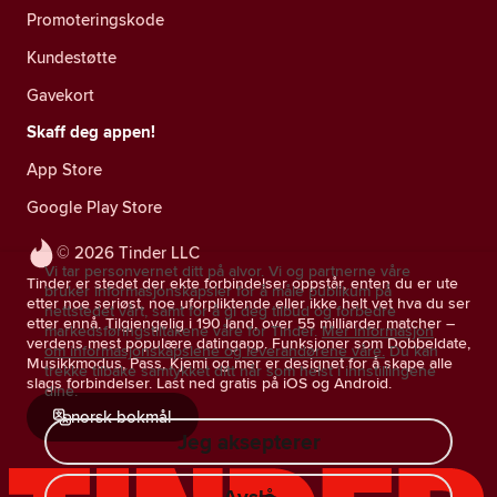
Promoteringskode
Kundestøtte
Gavekort
Skaff deg appen!
App Store
Google Play Store
© 2026 Tinder LLC
Vi tar personvernet ditt på alvor. Vi og partnerne våre
Tinder er stedet der ekte forbindelser oppstår, enten du er ute
bruker informasjonskapsler for å måle publikum på
etter noe seriøst, noe uforpliktende eller ikke helt vet hva du ser
nettstedet vårt, samt for å gi deg tilbud og forbedre
etter ennå. Tilgjengelig i 190 land, over 55 milliarder matcher –
markedsføringstiltakene våre for Tinder.
Mer informasjon
verdens mest populære datingapp. Funksjoner som Dobbeldate,
om informasjonskapslene og leverandørene våre.
Du kan
Musikkmodus, Pass, Kjemi og mer er designet for å skape alle
trekke tilbake samtykket ditt når som helst i innstillingene
slags forbindelser. Last ned gratis på iOS og Android.
dine.
norsk bokmål
Jeg aksepterer