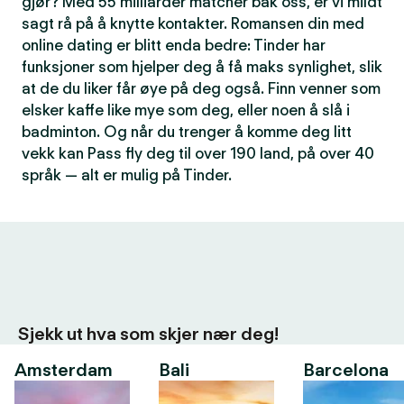
gjør? Med 55 milliarder matcher bak oss, er vi mildt
sagt rå på å knytte kontakter. Romansen din med
online dating er blitt enda bedre: Tinder har
funksjoner som hjelper deg å få maks synlighet, slik
at de du liker får øye på deg også. Finn venner som
elsker kaffe like mye som deg, eller noen å slå i
badminton. Og når du trenger å komme deg litt
vekk kan Pass fly deg til over 190 land, på over 40
språk — alt er mulig på Tinder.
Sjekk ut hva som skjer nær deg!
Amsterdam
Bali
Barcelona