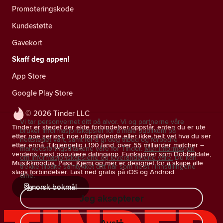
Promoteringskode
Kundestøtte
Gavekort
Skaff deg appen!
App Store
Google Play Store
© 2026 Tinder LLC
Vi tar personvernet ditt på alvor. Vi og partnerne våre
Tinder er stedet der ekte forbindelser oppstår, enten du er ute
bruker informasjonskapsler for å måle publikum på
etter noe seriøst, noe uforpliktende eller ikke helt vet hva du ser
nettstedet vårt, samt for å gi deg tilbud og forbedre
etter ennå. Tilgjengelig i 190 land, over 55 milliarder matcher –
markedsføringstiltakene våre for Tinder.
Mer informasjon
verdens mest populære datingapp. Funksjoner som Dobbeldate,
om informasjonskapslene og leverandørene våre.
Du kan
Musikkmodus, Pass, Kjemi og mer er designet for å skape alle
trekke tilbake samtykket ditt når som helst i innstillingene
slags forbindelser. Last ned gratis på iOS og Android.
dine.
norsk bokmål
Jeg aksepterer