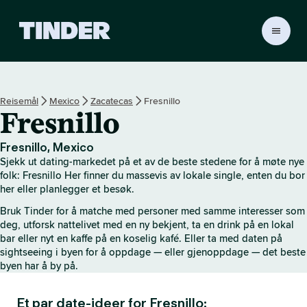
T
i
n
d
e
Reisemål
Mexico
Zacatecas
Fresnillo
r
Fresnillo
s
h
j
Fresnillo, Mexico
e
Sjekk ut dating-markedet på et av de beste stedene for å møte nye
m
folk: Fresnillo Her finner du massevis av lokale single, enten du bor
m
her eller planlegger et besøk.
e
Bruk Tinder for å matche med personer med samme interesser som
s
deg, utforsk nattelivet med en ny bekjent, ta en drink på en lokal
i
bar eller nyt en kaffe på en koselig kafé. Eller ta med daten på
d
sightseeing i byen for å oppdage — eller gjenoppdage — det beste
e
byen har å by på.
Et par date-ideer for Fresnillo: