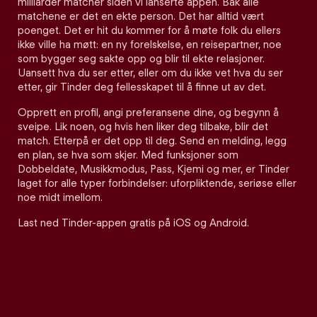
milliarder matcher siden vi lanserte appen. Bak alle
matchene er det en ekte person. Det har alltid vært
poenget. Det er hit du kommer for å møte folk du ellers
ikke ville ha møtt: en ny forelskelse, en reisepartner, noe
som bygger seg sakte opp og blir til ekte relasjoner.
Uansett hva du ser etter, eller om du ikke vet hva du ser
etter, gir Tinder deg fellesskapet til å finne ut av det.
Opprett en profil, angi preferansene dine, og begynn å
sveipe. Lik noen, og hvis hen liker deg tilbake, blir det
match. Etterpå er det opp til deg. Send en melding, legg
en plan, se hva som skjer. Med funksjoner som
Dobbeldate, Musikkmodus, Pass, Kjemi og mer, er Tinder
laget for alle typer forbindelser: uforpliktende, seriøse eller
noe midt imellom.
Last ned Tinder-appen gratis på iOS og Android.