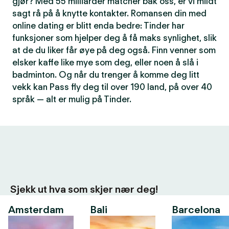
gjør? Med 55 milliarder matcher bak oss, er vi mildt
sagt rå på å knytte kontakter. Romansen din med
online dating er blitt enda bedre: Tinder har
funksjoner som hjelper deg å få maks synlighet, slik
at de du liker får øye på deg også. Finn venner som
elsker kaffe like mye som deg, eller noen å slå i
badminton. Og når du trenger å komme deg litt
vekk kan Pass fly deg til over 190 land, på over 40
språk — alt er mulig på Tinder.
Sjekk ut hva som skjer nær deg!
Amsterdam
Bali
Barcelona