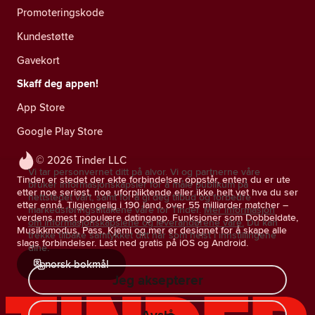
Promoteringskode
Kundestøtte
Gavekort
Skaff deg appen!
App Store
Google Play Store
© 2026 Tinder LLC
Vi tar personvernet ditt på alvor. Vi og partnerne våre
Tinder er stedet der ekte forbindelser oppstår, enten du er ute
bruker informasjonskapsler for å måle publikum på
etter noe seriøst, noe uforpliktende eller ikke helt vet hva du ser
nettstedet vårt, samt for å gi deg tilbud og forbedre
etter ennå. Tilgjengelig i 190 land, over 55 milliarder matcher –
markedsføringstiltakene våre for Tinder.
Mer informasjon
verdens mest populære datingapp. Funksjoner som Dobbeldate,
om informasjonskapslene og leverandørene våre.
Du kan
Musikkmodus, Pass, Kjemi og mer er designet for å skape alle
trekke tilbake samtykket ditt når som helst i innstillingene
slags forbindelser. Last ned gratis på iOS og Android.
dine.
norsk bokmål
Jeg aksepterer