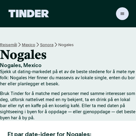
T
i
n
d
e
Reisemål
Mexico
Sonora
Nogales
r
Nogales
s
h
j
Nogales, Mexico
e
Sjekk ut dating-markedet på et av de beste stedene for å møte nye
m
folk: Nogales Her finner du massevis av lokale single, enten du bor
m
her eller planlegger et besøk.
e
Bruk Tinder for å matche med personer med samme interesser som
s
deg, utforsk nattelivet med en ny bekjent, ta en drink på en lokal
i
bar eller nyt en kaffe på en koselig kafé. Eller ta med daten på
d
sightseeing i byen for å oppdage — eller gjenoppdage — det beste
e
byen har å by på.
Et par date-ideer for Nogales: