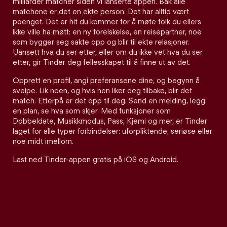
milliarder matcher siden vi lanserte appen. Bak alle
matchene er det en ekte person. Det har alltid vært
poenget. Det er hit du kommer for å møte folk du ellers
ikke ville ha møtt: en ny forelskelse, en reisepartner, noe
som bygger seg sakte opp og blir til ekte relasjoner.
Uansett hva du ser etter, eller om du ikke vet hva du ser
etter, gir Tinder deg fellesskapet til å finne ut av det.
Opprett en profil, angi preferansene dine, og begynn å
sveipe. Lik noen, og hvis hen liker deg tilbake, blir det
match. Etterpå er det opp til deg. Send en melding, legg
en plan, se hva som skjer. Med funksjoner som
Dobbeldate, Musikkmodus, Pass, Kjemi og mer, er Tinder
laget for alle typer forbindelser: uforpliktende, seriøse eller
noe midt imellom.
Last ned Tinder-appen gratis på iOS og Android.