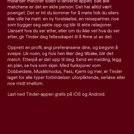
milliarder matcher siden vi lanserte appen. Bak alle
matchene er det en ekte person. Det har alltid vært
poenget. Det er hit du kommer for å møte folk du ellers
ikke ville ha møtt: en ny forelskelse, en reisepartner, noe
som bygger seg sakte opp og blir til ekte relasjoner.
Uansett hva du ser etter, eller om du ikke vet hva du ser
etter, gir Tinder deg fellesskapet til å finne ut av det.
Opprett en profil, angi preferansene dine, og begynn å
sveipe. Lik noen, og hvis hen liker deg tilbake, blir det
match. Etterpå er det opp til deg. Send en melding, legg
en plan, se hva som skjer. Med funksjoner som
Dobbeldate, Musikkmodus, Pass, Kjemi og mer, er Tinder
laget for alle typer forbindelser: uforpliktende, seriøse eller
noe midt imellom.
Last ned Tinder-appen gratis på iOS og Android.