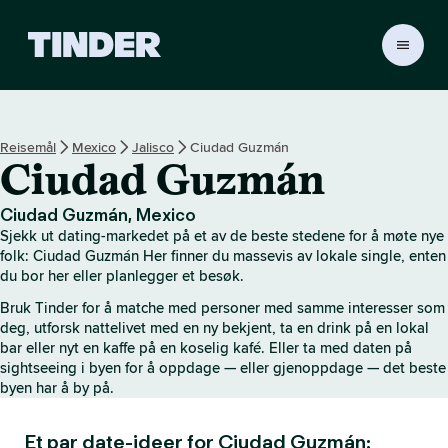
T
i
n
d
e
Reisemål
Mexico
Jalisco
Ciudad Guzmán
r
Ciudad Guzmán
s
h
j
Ciudad Guzmán, Mexico
e
Sjekk ut dating-markedet på et av de beste stedene for å møte nye
m
folk: Ciudad Guzmán Her finner du massevis av lokale single, enten
m
du bor her eller planlegger et besøk.
e
Bruk Tinder for å matche med personer med samme interesser som
s
deg, utforsk nattelivet med en ny bekjent, ta en drink på en lokal
i
bar eller nyt en kaffe på en koselig kafé. Eller ta med daten på
d
sightseeing i byen for å oppdage — eller gjenoppdage — det beste
e
byen har å by på.
Et par date-ideer for Ciudad Guzmán: