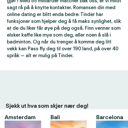
gjør? Med 55 milliarder matcher bak oss, er vi mildt
sagt rå på å knytte kontakter. Romansen din med
online dating er blitt enda bedre: Tinder har
funksjoner som hjelper deg å få maks synlighet, slik
at de du liker får øye på deg også. Finn venner som
elsker kaffe like mye som deg, eller noen å slå i
badminton. Og når du trenger å komme deg litt
vekk kan Pass fly deg til over 190 land, på over 40
språk — alt er mulig på Tinder.
Sjekk ut hva som skjer nær deg!
Amsterdam
Bali
Barcelona