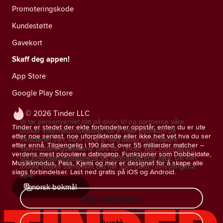
Promoteringskode
Kundestøtte
Gavekort
Skaff deg appen!
App Store
Google Play Store
© 2026 Tinder LLC
Vi tar personvernet ditt på alvor. Vi og partnerne våre
Tinder er stedet der ekte forbindelser oppstår, enten du er ute
bruker informasjonskapsler for å måle publikum på
etter noe seriøst, noe uforpliktende eller ikke helt vet hva du ser
nettstedet vårt, samt for å gi deg tilbud og forbedre
etter ennå. Tilgjengelig i 190 land, over 55 milliarder matcher –
markedsføringstiltakene våre for Tinder.
Mer informasjon
verdens mest populære datingapp. Funksjoner som Dobbeldate,
om informasjonskapslene og leverandørene våre.
Du kan
Musikkmodus, Pass, Kjemi og mer er designet for å skape alle
trekke tilbake samtykket ditt når som helst i innstillingene
slags forbindelser. Last ned gratis på iOS og Android.
dine.
norsk bokmål
Jeg aksepterer