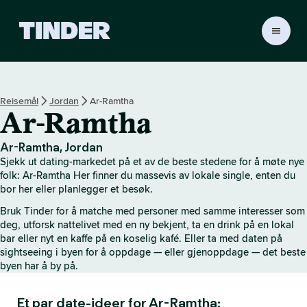
T
i
n
d
e
Reisemål
Jordan
Ar-Ramtha
r
Ar-Ramtha
s
h
j
Ar-Ramtha, Jordan
e
Sjekk ut dating-markedet på et av de beste stedene for å møte nye
m
folk: Ar-Ramtha Her finner du massevis av lokale single, enten du
m
bor her eller planlegger et besøk.
e
Bruk Tinder for å matche med personer med samme interesser som
s
deg, utforsk nattelivet med en ny bekjent, ta en drink på en lokal
i
bar eller nyt en kaffe på en koselig kafé. Eller ta med daten på
d
sightseeing i byen for å oppdage — eller gjenoppdage — det beste
e
byen har å by på.
Et par date-ideer for Ar-Ramtha: