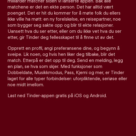
milliarder matcher siden vi lanserte appen. Bak alle
matchene er det en ekte person. Det har alltid vært
poenget. Det er hit du kommer for å møte folk du ellers
ikke ville ha møtt: en ny forelskelse, en reisepartner, noe
som bygger seg sakte opp og blir til ekte relasjoner.
Uansett hva du ser etter, eller om du ikke vet hva du ser
etter, gir Tinder deg fellesskapet til å finne ut av det.
Opprett en profil, angi preferansene dine, og begynn å
sveipe. Lik noen, og hvis hen liker deg tilbake, blir det
match. Etterpå er det opp til deg. Send en melding, legg
en plan, se hva som skjer. Med funksjoner som
Dobbeldate, Musikkmodus, Pass, Kjemi og mer, er Tinder
laget for alle typer forbindelser: uforpliktende, seriøse eller
noe midt imellom.
Last ned Tinder-appen gratis på iOS og Android.