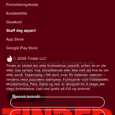
Promoteringskode
Kundestøtte
Gavekort
Skaff deg appen!
App Store
Google Play Store
© 2026 Tinder LLC
Vi tar personvernet ditt på alvor. Vi og partnerne våre
Tinder er stedet der ekte forbindelser oppstår, enten du er ute
bruker informasjonskapsler for å måle publikum på
etter noe seriøst, noe uforpliktende eller ikke helt vet hva du ser
nettstedet vårt, samt for å gi deg tilbud og forbedre
etter ennå. Tilgjengelig i 190 land, over 55 milliarder matcher –
markedsføringstiltakene våre for Tinder.
Mer informasjon
verdens mest populære datingapp. Funksjoner som Dobbeldate,
om informasjonskapslene og leverandørene våre.
Du kan
Musikkmodus, Pass, Kjemi og mer er designet for å skape alle
trekke tilbake samtykket ditt når som helst i innstillingene
slags forbindelser. Last ned gratis på iOS og Android.
dine.
norsk bokmål
Jeg aksepterer