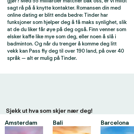
gjør? Med 55 milliarder matcher bak oss, er vi mildt
sagt rå på å knytte kontakter. Romansen din med
online dating er blitt enda bedre: Tinder har
funksjoner som hjelper deg å få maks synlighet, slik
at de du liker får øye på deg også. Finn venner som
elsker kaffe like mye som deg, eller noen å slå i
badminton. Og når du trenger å komme deg litt
vekk kan Pass fly deg til over 190 land, på over 40
språk — alt er mulig på Tinder.
Sjekk ut hva som skjer nær deg!
Amsterdam
Bali
Barcelona