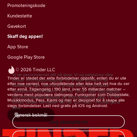
Promoteringskode
Kundestøtte
Gavekort
Skaff deg appen!
App Store
Google Play Store
© 2026 Tinder LLC
Vi tar personvernet ditt på alvor. Vi og partnerne våre
Tinder er stedet der ekte forbindelser oppstår, enten du er ute
bruker informasjonskapsler for å måle publikum på
etter noe seriøst, noe uforpliktende eller ikke helt vet hva du ser
nettstedet vårt, samt for å gi deg tilbud og forbedre
etter ennå. Tilgjengelig i 190 land, over 55 milliarder matcher –
markedsføringstiltakene våre for Tinder.
Mer informasjon
verdens mest populære datingapp. Funksjoner som Dobbeldate,
om informasjonskapslene og leverandørene våre.
Du kan
Musikkmodus, Pass, Kjemi og mer er designet for å skape alle
trekke tilbake samtykket ditt når som helst i innstillingene
slags forbindelser. Last ned gratis på iOS og Android.
dine.
norsk bokmål
Jeg aksepterer