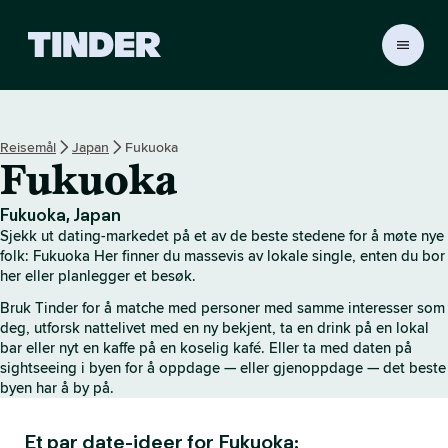
T
i
n
d
e
Reisemål
Japan
Fukuoka
r
Fukuoka
s
h
j
Fukuoka, Japan
e
Sjekk ut dating-markedet på et av de beste stedene for å møte nye
m
folk: Fukuoka Her finner du massevis av lokale single, enten du bor
m
her eller planlegger et besøk.
e
Bruk Tinder for å matche med personer med samme interesser som
s
deg, utforsk nattelivet med en ny bekjent, ta en drink på en lokal
i
bar eller nyt en kaffe på en koselig kafé. Eller ta med daten på
d
sightseeing i byen for å oppdage — eller gjenoppdage — det beste
e
byen har å by på.
Et par date-ideer for Fukuoka: