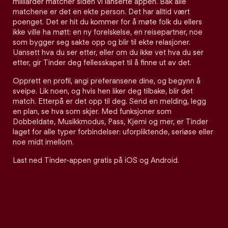
milliarder matcher siden vi lanserte appen. Bak alle
matchene er det en ekte person. Det har alltid vært
poenget. Det er hit du kommer for å møte folk du ellers
ikke ville ha møtt: en ny forelskelse, en reisepartner, noe
som bygger seg sakte opp og blir til ekte relasjoner.
Uansett hva du ser etter, eller om du ikke vet hva du ser
etter, gir Tinder deg fellesskapet til å finne ut av det.
Opprett en profil, angi preferansene dine, og begynn å
sveipe. Lik noen, og hvis hen liker deg tilbake, blir det
match. Etterpå er det opp til deg. Send en melding, legg
en plan, se hva som skjer. Med funksjoner som
Dobbeldate, Musikkmodus, Pass, Kjemi og mer, er Tinder
laget for alle typer forbindelser: uforpliktende, seriøse eller
noe midt imellom.
Last ned Tinder-appen gratis på iOS og Android.