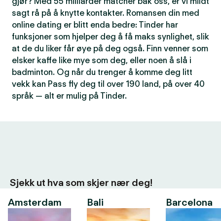
gjør? Med 55 milliarder matcher bak oss, er vi mildt
sagt rå på å knytte kontakter. Romansen din med
online dating er blitt enda bedre: Tinder har
funksjoner som hjelper deg å få maks synlighet, slik
at de du liker får øye på deg også. Finn venner som
elsker kaffe like mye som deg, eller noen å slå i
badminton. Og når du trenger å komme deg litt
vekk kan Pass fly deg til over 190 land, på over 40
språk — alt er mulig på Tinder.
Sjekk ut hva som skjer nær deg!
Amsterdam
Bali
Barcelona