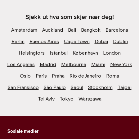
Sjekk ut hva som skjer nær deg!
Amsterdam
Auckland
Bali
Bangkok
Barcelona
Berlin
Buenos Aires
Cape Town
Dubai
Dublin
Helsingfors
Istanbul
København
London
Los Angeles
Madrid
Melbourne
Miami
New York
Oslo
Paris
Praha
Rio de Janeiro
Roma
San Fransisco
São Paulo
Seoul
Stockholm
Taipei
Tel Aviv
Tokyo
Warszawa
Sosiale medier