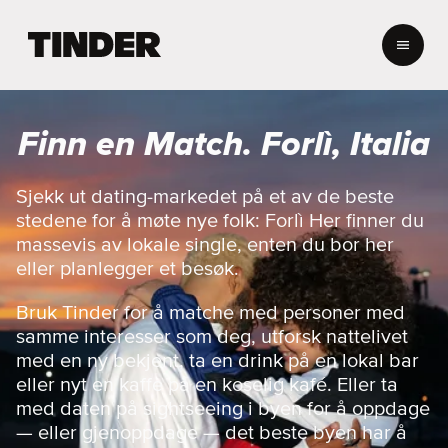
T
i
n
d
e
Finn en Match. Forlì, Italia
r
s
h
Sjekk ut dating-markedet på et av de beste
j
stedene for å møte nye folk: Forlì Her finner du
e
massevis av lokale single, enten du bor her
m
eller planlegger et besøk.
m
e
Bruk Tinder for å matche med personer med
s
samme interesser som deg, utforsk nattelivet
i
d
med en ny bekjent, ta en drink på en lokal bar
e
eller nyt en kaffe på en koselig kafé. Eller ta
med daten på sightseeing i byen for å oppdage
— eller gjenoppdage — det beste byen har å