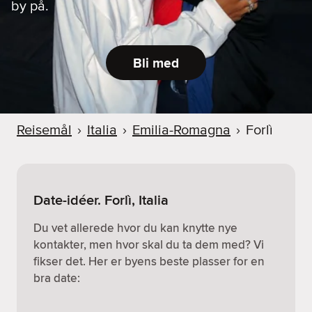
by på.
Bli med
Reisemål
›
Italia
›
Emilia-Romagna
›
Forlì
Date-idéer. Forlì, Italia
Du vet allerede hvor du kan knytte nye
kontakter, men hvor skal du ta dem med? Vi
fikser det. Her er byens beste plasser for en
bra date: