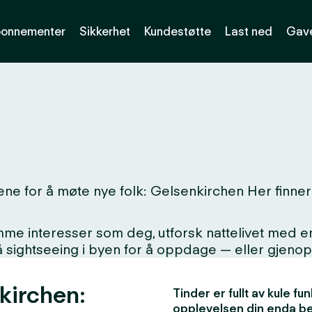
onnementer
Sikkerhet
Kundestøtte
Last ned
Gave
ne for å møte nye folk: Gelsenkirchen Her finner
interesser som deg, utforsk nattelivet med en ny
på sightseeing i byen for å oppdage — eller gjen
nkirchen:
Tinder er fullt av kule f
opplevelsen din enda b