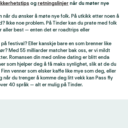
ikkerhetstips
og
retningslinjer
når du møter nye
 når du ønsker å møte nye folk. På utkikk etter noen å
d? Ikke noe problem. På Tinder kan du prate med folk
r aller best — enten det er roadtrips eller
på festival? Eller kanskje bare en som brenner like
ør? Med 55 milliarder matcher bak oss, er vi mildt
kter. Romansen din med online dating er blitt enda
er som hjelper deg å få maks synlighet, slik at de du
 Finn venner som elsker kaffe like mye som deg, eller
g når du trenger å komme deg litt vekk kan Pass fly
over 40 språk — alt er mulig på Tinder.