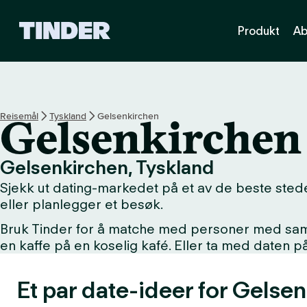
T
Produkt
Ab
i
n
d
e
r
s
Reisemål
Tyskland
Gelsenkirchen
Gelsenkirchen
h
j
e
Gelsenkirchen, Tyskland
m
Sjekk ut dating-markedet på et av de beste stede
m
e
eller planlegger et besøk.
s
Bruk Tinder for å matche med personer med samme 
i
en kaffe på en koselig kafé. Eller ta med daten 
d
e
Et par date-ideer for Gelse