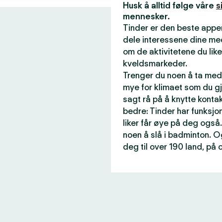
Husk å alltid følge våre
s
mennesker.
Tinder er den beste appen
dele interessene dine me
om de aktivitetene du like
kveldsmarkeder.
Trenger du noen å ta med 
mye for klimaet som du gj
sagt rå på å knytte konta
bedre: Tinder har funksjon
liker får øye på deg også.
noen å slå i badminton. O
deg til over 190 land, på 