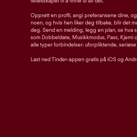
fellesskapet til å finne ut av det.
Opprett en profil, angi preferansene dine, o
noen, og hvis hen liker deg tilbake, blir det m
deg. Send en melding, legg en plan, se hva 
som Dobbeldate, Musikkmodus, Pass, Kjemi og
alle typer forbindelser: uforpliktende, seriøse
Last ned Tinder-appen gratis på iOS og Andr