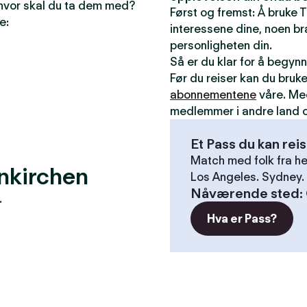
 hvor skal du ta dem med?
Først og fremst: Å bruke T
e:
interessene dine, noen bra
personligheten din.
Så er du klar for å begyn
Før du reiser kan du bruk
abonnementene
våre. Me
medlemmer i andre land o
Et Pass du kan rei
Match med folk fra he
enkirchen
Los Angeles. Sydney. 
Nåværende sted
:
.
Hva er Pass?