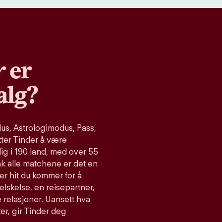
r
er
alg?
s, Astrologimodus, Pass,
tter Tinder å være
ig i 190 land, med over 55
ak alle matchene er det en
er hit du kommer for å
relskelse, en reisepartner,
 relasjoner. Uansett hva
ter, gir Tinder deg