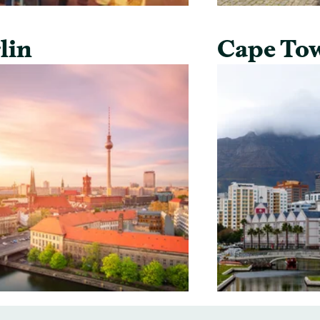
lin
Cape To