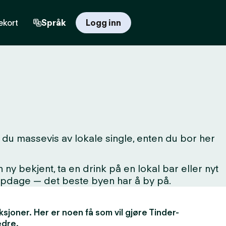
kort
Språk
Logg inn
 du massevis av lokale single, enten du bor her
 bekjent, ta en drink på en lokal bar eller nyt
oppdage — det beste byen har å by på.
unksjoner. Her er noen få som vil gjøre Tinder-
edre.