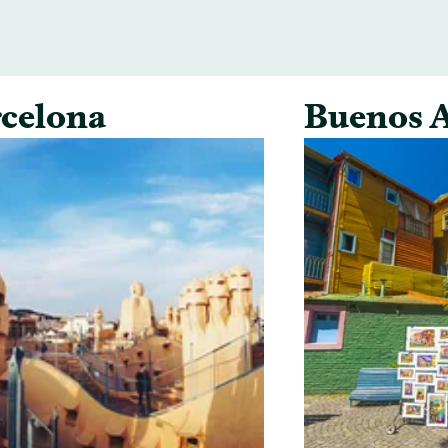
celona
Buenos A