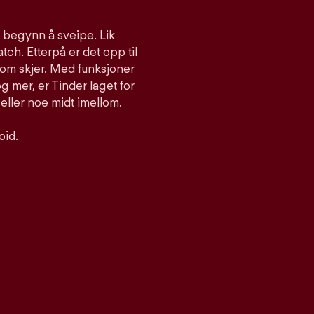
g begynn å sveipe. Lik
atch. Etterpå er det opp til
som skjer. Med funksjoner
 mer, er Tinder laget for
 eller noe midt imellom.
oid.