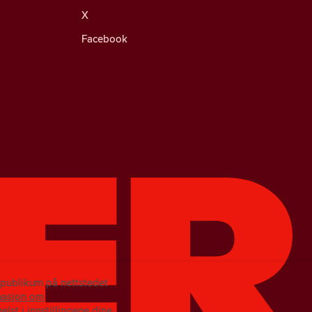
X
Facebook
e publikum på nettstedet
masjon om
lst i innstillingene dine.