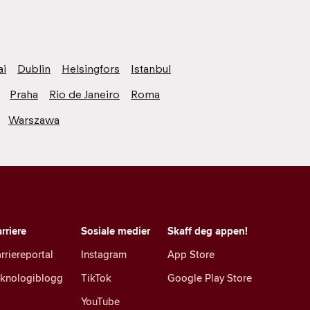
ai
Dublin
Helsingfors
Istanbul
Praha
Rio de Janeiro
Roma
Warszawa
rriere
Sosiale medier
Skaff deg appen!
rriereportal
Instagram
App Store
eknologiblogg
TikTok
Google Play Store
YouTube