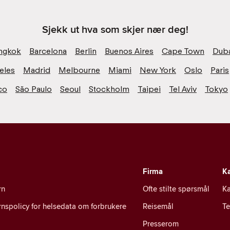
Sjekk ut hva som skjer nær deg!
ngkok
Barcelona
Berlin
Buenos Aires
Cape Town
Dub
eles
Madrid
Melbourne
Miami
New York
Oslo
Paris
co
São Paulo
Seoul
Stockholm
Taipei
Tel Aviv
Tokyo
Firma
Ka
rn
Ofte stilte spørsmål
Ka
nspolicy for helsedata om forbrukere
Reisemål
T
Presserom