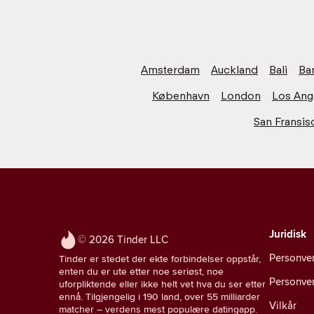
Amsterdam
Auckland
Bali
Ba
København
London
Los Ang
San Fransis
Juridisk
© 2026 Tinder LLC
Personve
Tinder er stedet der ekte forbindelser oppstår,
enten du er ute etter noe seriøst, noe
Personver
uforpliktende eller ikke helt vet hva du ser etter
ennå. Tilgjengelig i 190 land, over 55 milliarder
Vilkår
matcher – verdens mest populære datingapp.