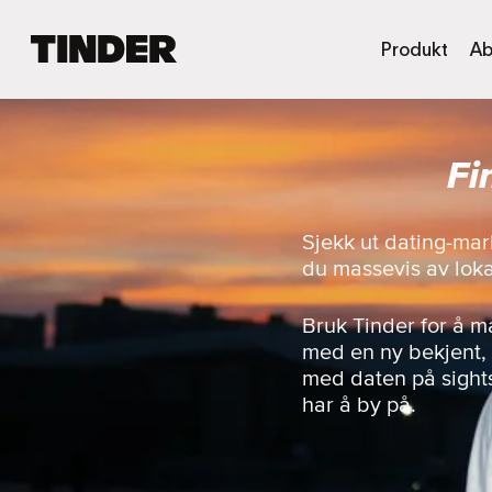
T
Produkt
Ab
i
n
d
e
Fi
r
s
h
j
Sjekk ut dating-mar
e
du massevis av loka
m
m
e
Bruk Tinder for å 
s
med en ny bekjent, t
i
med daten på sight
d
har å by på.
e