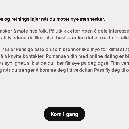
ps
og
retningslinjer
når du møter nye mennesker.
nsker å møte nye folk. På utkikk etter noen å dele interes
ktivitetene du liker aller best — enten det er roadtrips el
l? Eller kanskje bare en som brenner like mye for klimaet s
 på å knytte kontakter. Romansen din med online dating er bl
 synlighet, slik at de du liker får øye på deg også. Finn v
g når du trenger å komme deg litt vekk kan Pass fly deg til o
Kom i gang