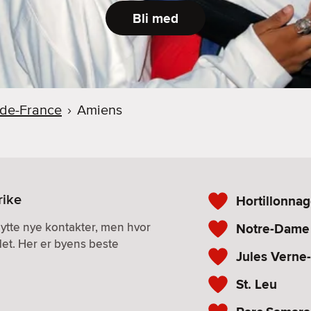
Bli med
-de-France
›
Amiens
rike
Hortillonna
nytte nye kontakter, men hvor
Notre-Dame 
det. Her er byens beste
Jules Verne
St. Leu