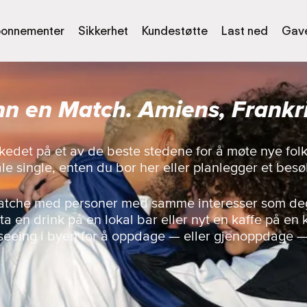
onnementer
Sikkerhet
Kundestøtte
Last ned
Gave
nn en Match. Amiens, Frankr
kedet på et av de beste stedene for å møte nye folk
le single, enten du bor her eller planlegger et besø
matche med personer med samme interesser som deg,
a en drink på en lokal bar eller nyt en kaffe på en k
seeing i byen for å oppdage — eller gjenoppdage 