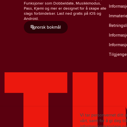
Funksjoner som Dobbeldate, Musikkmodus,
Informasj
Pass, Kjemi og mer er designet for å skape alle
slags forbindelser. Last ned gratis på iOS og
Immaterie
Android.
Retningsl
norsk bokmål
Informas
Informas
Tilgjenge
Vi tar personvernet ditt 
vårt, samt for å gi deg t
informasjonskapslene og