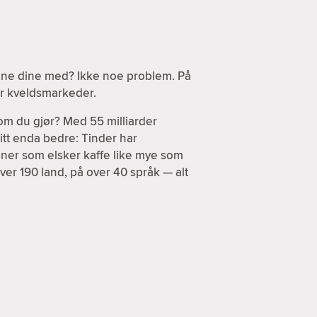
sene dine med? Ikke noe problem. På
ler kveldsmarkeder.
om du gjør? Med 55 milliarder
itt enda bedre: Tinder har
enner som elsker kaffe like mye som
ver 190 land, på over 40 språk — alt