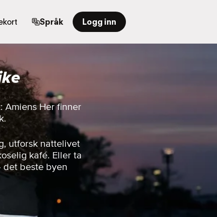
kort
Språk
Logg inn
ike
: Amiens Her finner
k.
 utforsk nattelivet
oselig kafé. Eller ta
— det beste byen