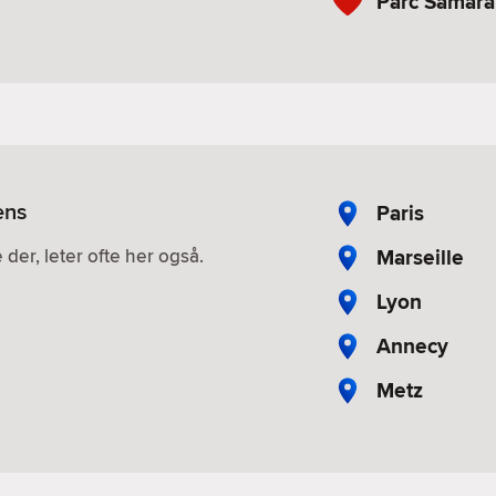
Parc Samara
ens
Paris
Marseille
 der, leter ofte her også.
Lyon
Annecy
Metz