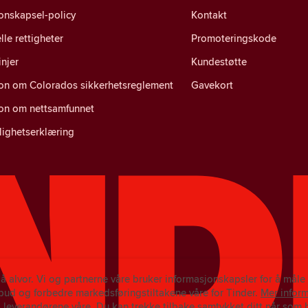
onskapsel-policy
Kontakt
lle rettigheter
Promoteringskode
injer
Kundestøtte
jon om Colorados sikkerhetsreglement
Gavekort
jon om nettsamfunnet
lighetserklæring
på alvor. Vi og partnerne våre bruker informasjonskapsler for å mål
ilbud og forbedre markedsføringstiltakene våre for Tinder.
Mer infor
 leverandørene våre.
Du kan trekke tilbake samtykket ditt når som he