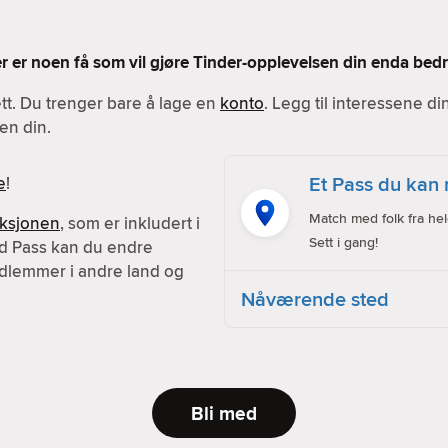
Her er noen få som vil gjøre Tinder-opplevelsen din enda bedr
ett. Du trenger bare å lage en
konto
. Legg til interessene d
en din.
Et Pass du kan 
e
!
Match med folk fra hel
nksjonen
, som er inkludert i
Sett i gang!
d Pass kan du endre
dlemmer i andre land og
Nåværende sted
Bli med